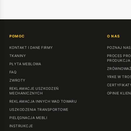
POMOC
O NAS
KONTAKT I DANE FIRMY
POZNAJ NAS
TKANINY
PROCES PRO
PRODUKCJA
PŁYTA MEBLOWA
ZRÓWNOWAŻ
FAQ
YRKE W TRO
ZWROTY
CERTYFIKAT
REKLAMACJE USZKODZEŃ
MECHANICZNYCH
OPINIE KLIE
REKLAMACJA INNYCH WAD TOWARU
USZKODZENIA TRANSPORTOWE
PIELĘGNACJA MEBLI
INSTRUKCJE