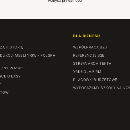
Polityka prywatności
DLA BIZNESU
ZĄ HISTORIĘ
WSPÓŁPRACA B2B
DUKCJI MEBLI YRKE - POLSKA
REFERENCJE B2B
STREFA ARCHITEKTA
ONY ROZWÓJ
YRKE DLA FIRM
SCE O LASY
PLACÓWKI BUDŻETOWE
Y
WYPOSAŻAMY SZKOŁY NA NO
NTÓW