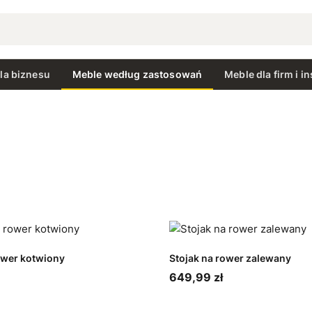
la biznesu
Meble według zastosowań
Meble dla firm i in
ower kotwiony
Stojak na rower zalewany
649,99 zł