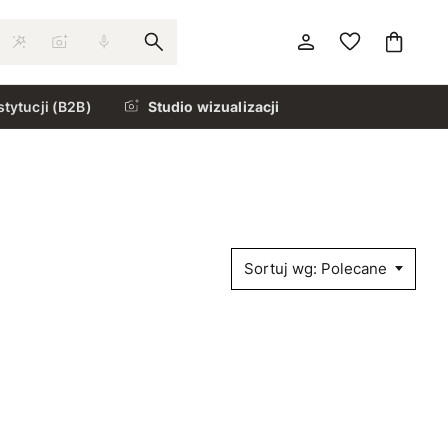
stytucji (B2B)
Studio wizualizacji
Sortuj wg: Polecane