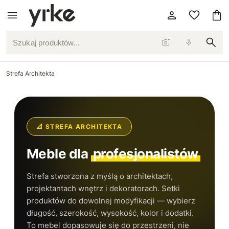
Szukaj produktów...
Strefa Architekta
📐 STREFA ARCHITEKTA
Meble dla
profesjonalistów
Strefa stworzona z myślą o architektach,
projektantach wnętrz i dekoratorach. Setki
produktów do dowolnej modyfikacji — wybierz
długość, szerokość, wysokość, kolor i dodatki.
To mebel dopasowuje się do przestrzeni, nie