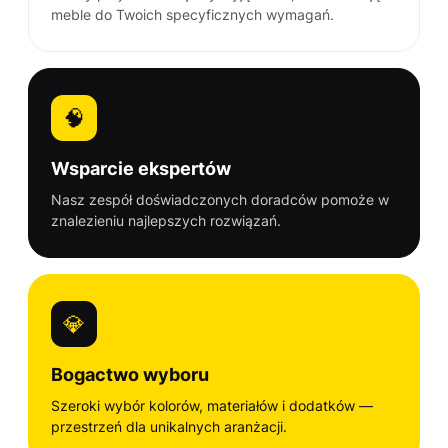
meble do Twoich specyficznych wymagań.
🧠
Wsparcie ekspertów
Nasz zespół doświadczonych doradców pomoże w
znalezieniu najlepszych rozwiązań.
💎
Bogactwo wyboru
Szeroki wybór kolorów, materiałów i dodatków —
przestrzeń dla unikalnych aranżacji.