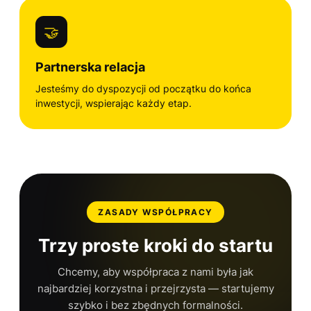
🤝
Partnerska relacja
Jesteśmy do dyspozycji od początku do końca
inwestycji, wspierając każdy etap.
ZASADY WSPÓŁPRACY
Trzy proste kroki do startu
Chcemy, aby współpraca z nami była jak
najbardziej korzystna i przejrzysta — startujemy
szybko i bez zbędnych formalności.