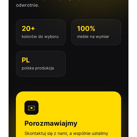
odwrotnie.
20+
100%
kolorów do wyboru
meble na wymiar
PL
polska produkcja
✉️
Porozmawiajmy
Skontaktuj się z nami, a wspólnie ustalimy