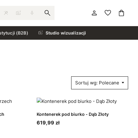
stytucji (B2B)
Studio wizualizacji
Sortuj wg: Polecane
ch
Kontenerek pod biurko - Dąb Złoty
619,99 zł