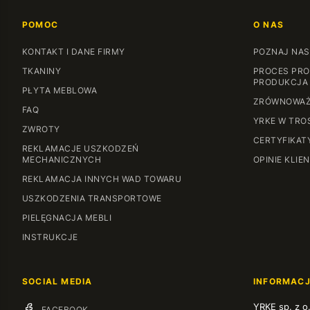
POMOC
O NAS
KONTAKT I DANE FIRMY
POZNAJ NAS
TKANINY
PROCES PRO
PRODUKCJA
PŁYTA MEBLOWA
ZRÓWNOWAŻ
FAQ
YRKE W TRO
ZWROTY
CERTYFIKAT
REKLAMACJE USZKODZEŃ
MECHANICZNYCH
OPINIE KLIE
REKLAMACJA INNYCH WAD TOWARU
USZKODZENIA TRANSPORTOWE
PIELĘGNACJA MEBLI
INSTRUKCJE
SOCIAL MEDIA
INFORMAC
YRKE sp. z o
FACEBOOK