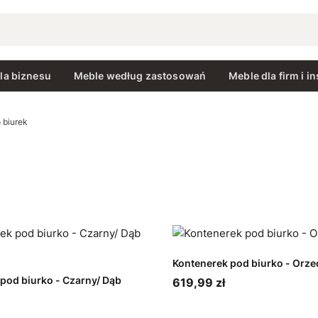
la biznesu
Meble według zastosowań
Meble dla firm i in
 biurek
Kontenerek pod biurko - Orze
pod biurko - Czarny/ Dąb
619,99 zł