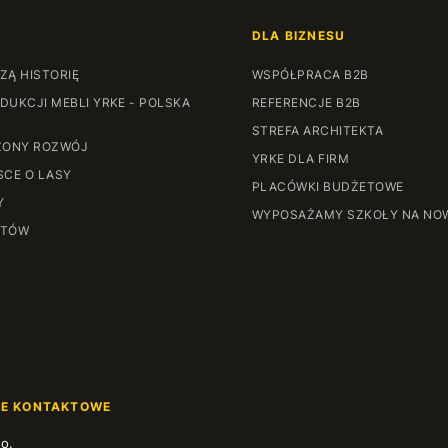
DLA BIZNESU
ZĄ HISTORIĘ
WSPÓŁPRACA B2B
DUKCJI MEBLI YRKE - POLSKA
REFERENCJE B2B
STREFA ARCHITEKTA
ONY ROZWÓJ
YRKE DLA FIRM
SCE O LASY
PLACÓWKI BUDŻETOWE
Y
WYPOSAŻAMY SZKOŁY NA NO
NTÓW
JE KONTAKTOWE
.o.