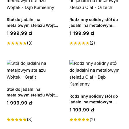
Stół do jadalni na
Rodzinny solidny stół do
metalowym stelażu Wojtek
jadalni na metalowym
- Dąb Kamienny
stelażu Olaf - Orzech
1 999,99 zł
1 199,99 zł
(3)
(2)
Stół do jadalni na
metalowym stelażu Wojtek
Rodzinny solidny stół do
- Grafit
jadalni na metalowym
1 999,99 zł
stelażu Olaf - Dąb
1 199,99 zł
Kamienny
(3)
(2)