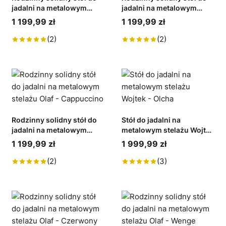
jadalni na metalowym
jadalni na metalowym
stelażu Olaf - Sosna
stelażu Olaf - Dąb Artisan
1 199,99 zł
1 199,99 zł
(2)
(2)
Rodzinny solidny stół do
Stół do jadalni na
jadalni na metalowym
metalowym stelażu Wojtek
stelażu Olaf - Cappuccino
- Olcha
1 199,99 zł
1 999,99 zł
(2)
(3)