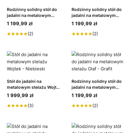
Rodzinny solidny stół do
Rodzinny solidny stół do
jadalni na metalowym
jadalni na metalowym
stelażu Olaf - Czerwony
stelażu Olaf - Wenge
1 199,99 zł
1 199,99 zł
(2)
(2)
Stół do jadalni na
Rodzinny solidny stół do
metalowym stelażu Wojtek
jadalni na metalowym
- Niebieski
stelażu Olaf - Grafit
1 999,99 zł
1 199,99 zł
(3)
(2)