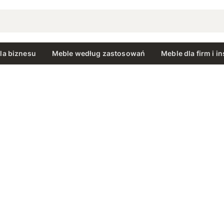
la biznesu
Meble według zastosowań
Meble dla firm i in