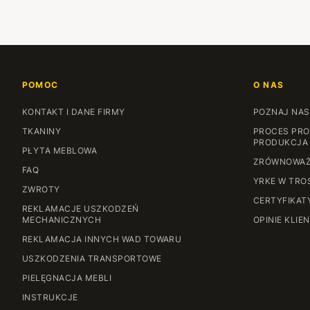
POMOC
O NAS
KONTAKT I DANE FIRMY
POZNAJ NAS
TKANINY
PROCES PRO
PRODUKCJA
PŁYTA MEBLOWA
ZRÓWNOWAŻ
FAQ
YRKE W TRO
ZWROTY
CERTYFIKAT
REKLAMACJE USZKODZEŃ
MECHANICZNYCH
OPINIE KLIE
REKLAMACJA INNYCH WAD TOWARU
USZKODZENIA TRANSPORTOWE
PIELĘGNACJA MEBLI
INSTRUKCJE