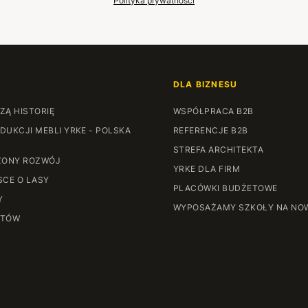
Polityka prywatności
DLA BIZNESU
ZĄ HISTORIĘ
WSPÓŁPRACA B2B
DUKCJI MEBLI YRKE - POLSKA
REFERENCJE B2B
STREFA ARCHITEKTA
ONY ROZWÓJ
YRKE DLA FIRM
SCE O LASY
PLACÓWKI BUDŻETOWE
Y
WYPOSAŻAMY SZKOŁY NA NO
NTÓW