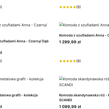
8)
(8)
Komoda z szufladami Anna - 
zufladami Anna - Czarny/ Dąb
1 299,99 zł
ł
8)
(8)
lowa grafit - kolekcja
Komoda skandynawska róż - K
SCANDI
ł
1 099,99 zł