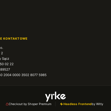
JE KONTAKTOWE
.o.
 2
 Sącz
350 02 22
589527
40 2004 0000 3502 8077 5985
Checkout by Shoper Premium
Headless Frontend
by Witly