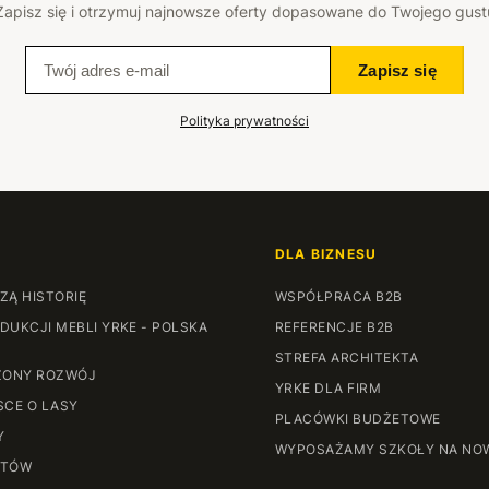
Zapisz się i otrzymuj najnowsze oferty dopasowane do Twojego gust
Zapisz się
Polityka prywatności
DLA BIZNESU
ZĄ HISTORIĘ
WSPÓŁPRACA B2B
DUKCJI MEBLI YRKE - POLSKA
REFERENCJE B2B
STREFA ARCHITEKTA
ONY ROZWÓJ
YRKE DLA FIRM
SCE O LASY
PLACÓWKI BUDŻETOWE
Y
WYPOSAŻAMY SZKOŁY NA NO
NTÓW