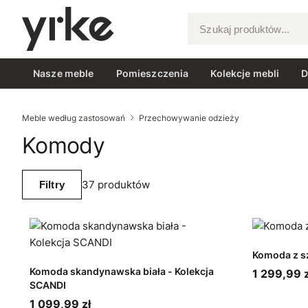
Szukaj produktów...
Nasze meble
Pomieszczenia
Kolekcje mebli
D
Meble według zastosowań
Przechowywanie odzieży
Komody
37 produktów
Filtry
Komoda z s
Komoda skandynawska biała - Kolekcja
1 299,99 z
SCANDI
1 099,99 zł