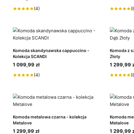
(4)
(
Komoda skandynawska cappuccino -
Komoda z s
Kolekcja SCANDI
Złoty
1 099,99 zł
1 299,99 z
(4)
(
Komoda metalowa czarna - kolekcja
Komoda meta
Metalove
Metalove
1 299,99 zł
1 299,99 z