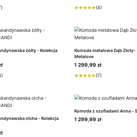
7)
(4)
ndynawska żółty - Kolekcja
Komoda metalowa Dąb Złoty- 
Metalove
ł
1 299,99 zł
4)
(7)
Komoda z szufladami Anna - 
ndynawska olcha - Kolekcja
1 299,99 zł
ł