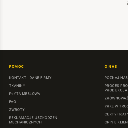
POMOC
O NAS
KONTAKT I DANE FIRMY
POZNAJ NAS
TKANINY
PROCES PRO
PRODUKCJA
PŁYTA MEBLOWA
ZRÓWNOWAŻ
FAQ
YRKE W TRO
ZWROTY
CERTYFIKAT
REKLAMACJE USZKODZEŃ
MECHANICZNYCH
OPINIE KLIE