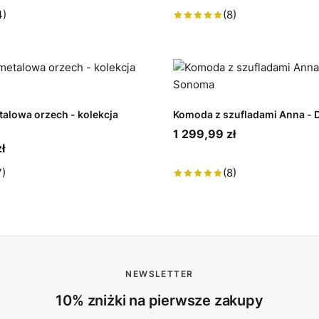
4)
(8)
alowa orzech - kolekcja
Komoda z szufladami Anna -
1 299,99 zł
ł
7)
(8)
NEWSLETTER
10% zniżki na pierwsze zakupy