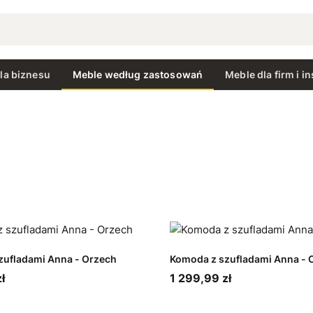
la biznesu
Meble według zastosowań
Meble dla firm i in
zufladami Anna - Orzech
Komoda z szufladami Anna - 
ł
1 299,99 zł