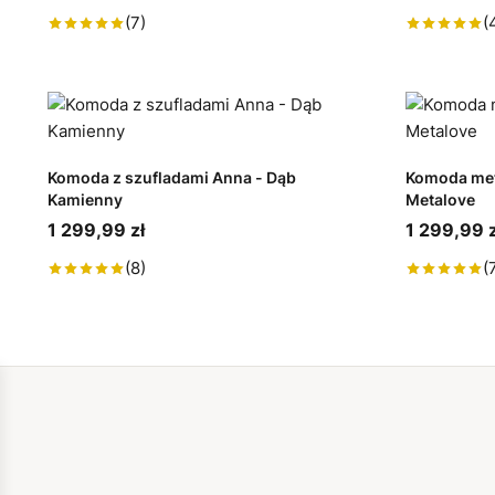
(7)
(
Komoda z szufladami Anna - Dąb
Komoda met
Kamienny
Metalove
1 299,99 zł
1 299,99 z
(8)
(