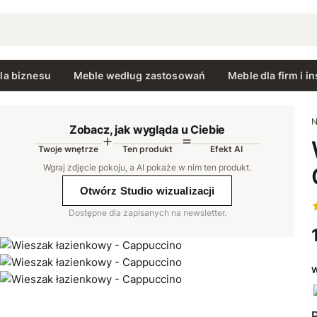
la biznesu
Meble według zastosowań
Meble dla firm i in
N
Zobacz, jak wygląda u Ciebie
Twoje wnętrze
Ten produkt
Efekt AI
AI
Wgraj zdjęcie pokoju, a AI pokaże w nim ten produkt
.
Otwórz Studio wizualizacji
Dostępne dla zapisanych na newsletter.
W
P