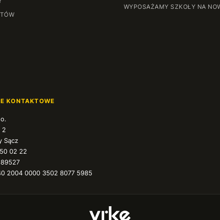
Y
WYPOSAŻAMY SZKOŁY NA NO
NTÓW
JE KONTAKTOWE
.o.
 2
 Sącz
350 02 22
589527
40 2004 0000 3502 8077 5985