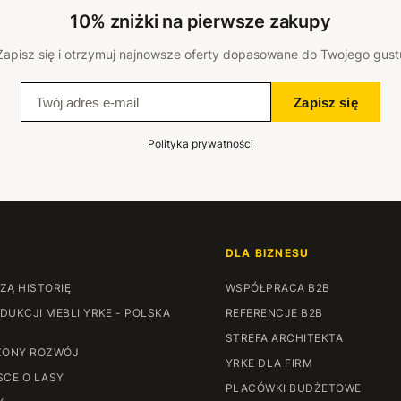
10% zniżki na pierwsze zakupy
Zapisz się i otrzymuj najnowsze oferty dopasowane do Twojego gust
Zapisz się
Polityka prywatności
DLA BIZNESU
ZĄ HISTORIĘ
WSPÓŁPRACA B2B
DUKCJI MEBLI YRKE - POLSKA
REFERENCJE B2B
STREFA ARCHITEKTA
ONY ROZWÓJ
YRKE DLA FIRM
SCE O LASY
PLACÓWKI BUDŻETOWE