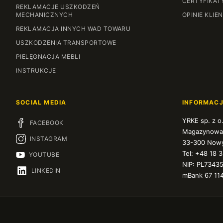
CERTYFIKAT
REKLAMACJE USZKODZEŃ
MECHANICZNYCH
OPINIE KLIE
REKLAMACJA INNYCH WAD TOWARU
USZKODZENIA TRANSPORTOWE
PIELĘGNACJA MEBLI
INSTRUKCJE
SOCIAL MEDIA
INFORMAC
YRKE sp. z o
FACEBOOK
Magazynowa
INSTAGRAM
33-300 Nowy
Tel: +48 18 
YOUTUBE
NIP: PL7343
LINKEDIN
mBank 67 11