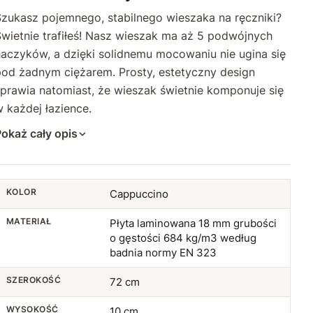
Szukasz pojemnego, stabilnego wieszaka na ręczniki?
wietnie trafiłeś! Nasz wieszak ma aż 5 podwójnych
haczyków, a dzięki solidnemu mocowaniu nie ugina się
pod żadnym ciężarem. Prosty, estetyczny design
prawia natomiast, że wieszak świetnie komponuje się
 każdej łazience.
okaż cały opis
KOLOR
Cappuccino
MATERIAŁ
Płyta laminowana 18 mm grubości
o gęstości 684 kg/m3 według
badnia normy EN 323
SZEROKOŚĆ
72 cm
WYSOKOŚĆ
10 cm