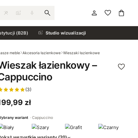
stytucji (B2B)
Studio wizualizacji
asze meble
Akcesoria łazienkowe
Wieszaki łazienkowe
Wieszak łazienkowy –
Cappuccino
(3)
199,99 zł
ybrany wariant
Cappuccino
okaż wszystkie warianty (20)