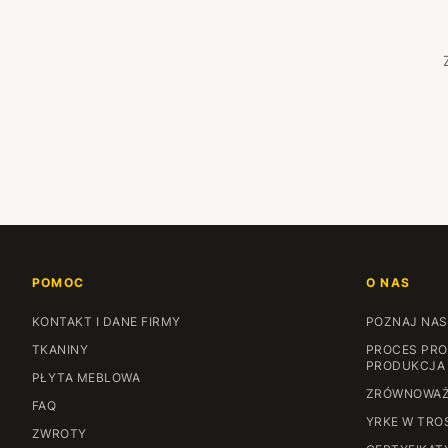
POMOC
O NAS
KONTAKT I DANE FIRMY
POZNAJ NAS
TKANINY
PROCES PRO
PRODUKCJA
PŁYTA MEBLOWA
ZRÓWNOWAŻ
FAQ
YRKE W TRO
ZWROTY