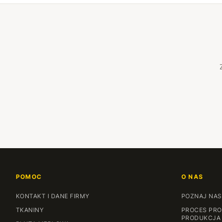
POMOC
O NAS
KONTAKT I DANE FIRMY
POZNAJ NAS
TKANINY
PROCES PRO
PRODUKCJA