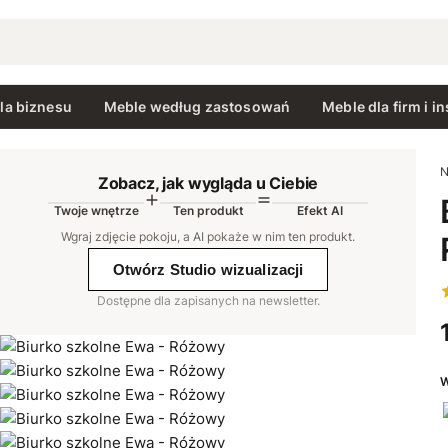
la biznesu
Meble według zastosowań
Meble dla firm i in
N
Zobacz, jak wygląda u Ciebie
Twoje wnętrze
Ten produkt
Efekt AI
AI
Wgraj zdjęcie pokoju, a AI pokaże w nim ten produkt
.
Otwórz Studio wizualizacji
Dostępne dla zapisanych na newsletter.
W