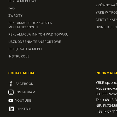
PŁYTA MEBLOWA
ZRÓWNOWAŻ
FAQ
YRKE W TRO
ZWROTY
CERTYFIKAT
REKLAMACJE USZKODZEŃ
MECHANICZNYCH
OPINIE KLIE
REKLAMACJA INNYCH WAD TOWARU
USZKODZENIA TRANSPORTOWE
PIELĘGNACJA MEBLI
INSTRUKCJE
SOCIAL MEDIA
INFORMAC
YRKE sp. z o
FACEBOOK
Magazynowa
INSTAGRAM
33-300 Nowy
Tel: +48 18 
YOUTUBE
NIP: PL7343
LINKEDIN
mBank 67 11