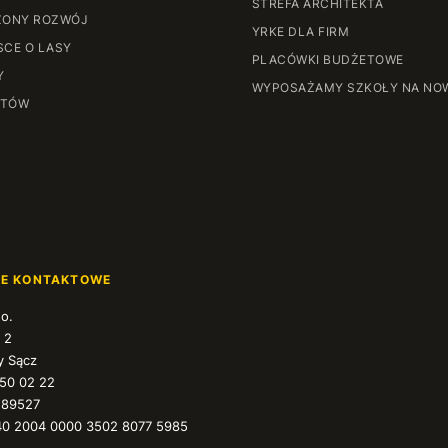
STREFA ARCHITEKTA
ONY ROZWÓJ
YRKE DLA FIRM
SCE O LASY
PLACÓWKI BUDŻETOWE
Y
WYPOSAŻAMY SZKOŁY NA NO
NTÓW
JE KONTAKTOWE
.o.
 2
 Sącz
350 02 22
589527
40 2004 0000 3502 8077 5985