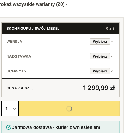
okaż wszystkie warianty (20)
SKONFIGURUJ SWÓJ MEBEL
0 z 3
WERSJA
Wybierz
Lewa
NADSTAWKA
Wybierz
Prawa
Brak
UCHWYTY
Wybierz
Nadstawka ( + 559,99 zł)
Standard (srebrny)
+559,99 zł
1 299,99 zł
CENA ZA SZT.
Loft (czarny)
Wybierz wszystkie opcje
Bez uchwytów
Darmowa dostawa · kurier z wniesieniem