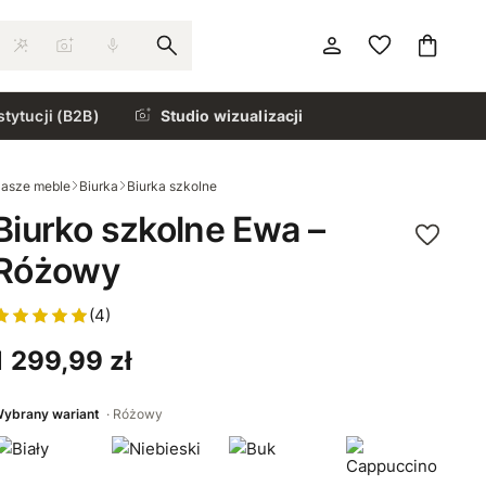
stytucji (B2B)
Studio wizualizacji
asze meble
Biurka
Biurka szkolne
Biurko szkolne Ewa –
Różowy
(4)
1 299,99 zł
ybrany wariant
Różowy