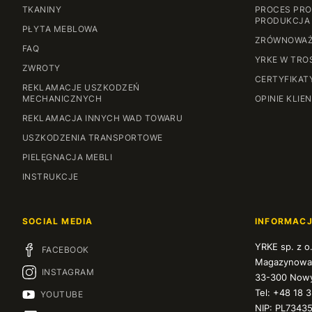
TKANINY
PROCES PRO
PRODUKCJA
PŁYTA MEBLOWA
ZRÓWNOWAŻ
FAQ
YRKE W TRO
ZWROTY
CERTYFIKAT
REKLAMACJE USZKODZEŃ
MECHANICZNYCH
OPINIE KLIE
REKLAMACJA INNYCH WAD TOWARU
USZKODZENIA TRANSPORTOWE
PIELĘGNACJA MEBLI
INSTRUKCJE
SOCIAL MEDIA
INFORMAC
YRKE sp. z o
FACEBOOK
Magazynowa
INSTAGRAM
33-300 Nowy
Tel: +48 18 
YOUTUBE
NIP: PL7343