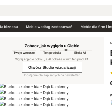
la biznesu
Meble według zastosowań
Meble dla firm i in
N
Zobacz, jak wygląda u Ciebie
Twoje wnętrze
Ten produkt
Efekt AI
AI
Wgraj zdjęcie pokoju, a AI pokaże w nim ten produkt
.
Otwórz Studio wizualizacji
Dostępne dla zapisanych na newsletter.
W