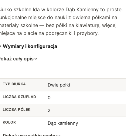
iurko szkolne Ida w kolorze Dąb Kamienny to proste,
funkcjonalne miejsce do nauki z dwiema półkami na
ateriały szkolne — bez półki na klawiaturę, więcej
iejsca na blacie na podręczniki i przybory.
✦ Wymiary i konfiguracja
okaż cały opis
TYP BIURKA
Dwie półki
LICZBA SZUFLAD
0
LICZBA PÓLEK
2
KOLOR
Dąb kamienny
Pokaż wszystkie cechy