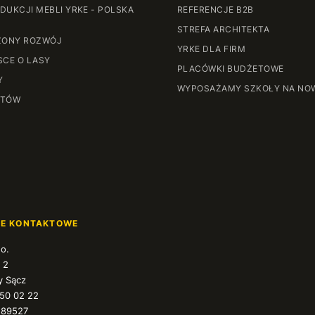
DUKCJI MEBLI YRKE - POLSKA
REFERENCJE B2B
STREFA ARCHITEKTA
ONY ROZWÓJ
YRKE DLA FIRM
SCE O LASY
PLACÓWKI BUDŻETOWE
Y
WYPOSAŻAMY SZKOŁY NA NO
NTÓW
JE KONTAKTOWE
.o.
 2
 Sącz
350 02 22
589527