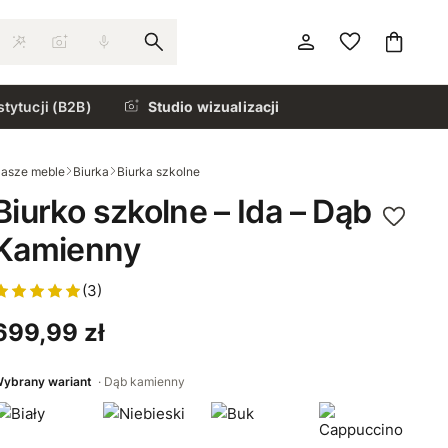
stytucji (B2B)
Studio wizualizacji
asze meble
Biurka
Biurka szkolne
Biurko szkolne – Ida – Dąb
Kamienny
(3)
699,99 zł
ybrany wariant
Dąb kamienny