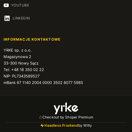
YOUTUBE
164 cm
+900 zł
LINKEDIN
165 cm
+925 zł
166 cm
+950 zł
INFORMACJE KONTAKTOWE
YRKE sp. z o.o.
167 cm
+975 zł
Magazynowa 2
33-300 Nowy Sącz
168 cm
+1 000 zł
Tel: +48 18 350 02 22
NIP: PL7343589527
169 cm
+1 025 zł
mBank 67 1140 2004 0000 3502 8077 5985
170 cm
+1 050 zł
171 cm
+1 075 zł
Checkout by Shoper Premium
172 cm
+1 100 zł
Headless Frontend
by Witly