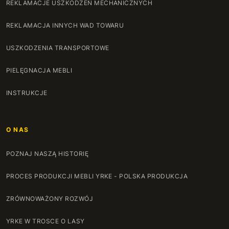
REKLAMACJE USZKODZEŃ MECHANICZNYCH
136 cm
+560 zł
REKLAMACJA INNYCH WAD TOWARU
137 cm
+570 zł
USZKODZENIA TRANSPORTOWE
138 cm
+580 zł
PIELĘGNACJA MEBLI
139 cm
+590 zł
INSTRUKCJE
140 cm
+600 zł
O NAS
141 cm
+610 zł
POZNAJ NASZĄ HISTORIĘ
142 cm
+620 zł
PROCES PRODUKCJI MEBLI YRKE - POLSKA PRODUKCJA
143 cm
+630 zł
ZRÓWNOWAŻONY ROZWÓJ
144 cm
+640 zł
YRKE W TROSCE O LASY