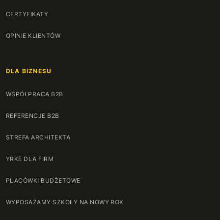
145 cm
+650 zł
CERTYFIKATY
146 cm
+660 zł
OPINIE KLIENTÓW
147 cm
+670 zł
DLA BIZNESU
148 cm
+680 zł
WSPÓŁPRACA B2B
149 cm
+690 zł
REFERENCJE B2B
150 cm
+700 zł
STREFA ARCHITEKTA
151 cm
+710 zł
YRKE DLA FIRM
152 cm
+720 zł
PLACÓWKI BUDŻETOWE
153 cm
+730 zł
WYPOSAŻAMY SZKOŁY NA NOWY ROK