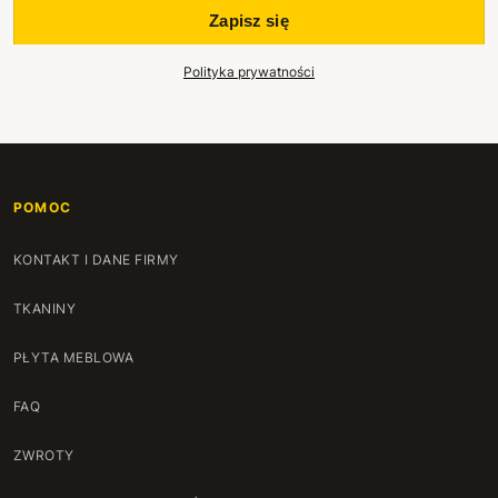
126 cm
+460 zł
Zapisz się
127 cm
+470 zł
Polityka prywatności
128 cm
+480 zł
129 cm
+490 zł
POMOC
130 cm
+500 zł
KONTAKT I DANE FIRMY
131 cm
+510 zł
TKANINY
132 cm
+520 zł
PŁYTA MEBLOWA
133 cm
+530 zł
FAQ
134 cm
+540 zł
ZWROTY
135 cm
+550 zł