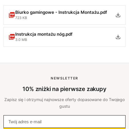
117 cm
+370 zł
Biurko gamingowe - Instrukcja Montażu.pdf
723 KB
118 cm
+380 zł
119 cm
+390 zł
Instrukcja montażu nóg.pdf
3.0 MB
120 cm
+400 zł
121 cm
+410 zł
122 cm
+420 zł
NEWSLETTER
10% zniżki na pierwsze zakupy
123 cm
+430 zł
Zapisz się i otrzymuj najnowsze oferty dopasowane do Twojego
124 cm
+440 zł
gustu
125 cm
+450 zł