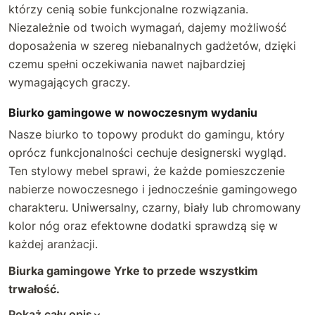
98 cm
77 cm
+180 zł
+255 zł
którzy cenią sobie funkcjonalne rozwiązania.
Niezależnie od twoich wymagań, dajemy możliwość
99 cm
78 cm
+190 zł
+270 zł
doposażenia w szereg niebanalnych gadżetów, dzięki
czemu spełni oczekiwania nawet najbardziej
100 cm
79 cm
+200 zł
+285 zł
wymagających graczy.
101 cm
+210 zł
80 cm
+300 zł
Biurko gamingowe w nowoczesnym wydaniu
Nasze biurko to topowy produkt do gamingu, który
102 cm
+220 zł
oprócz funkcjonalności cechuje designerski wygląd.
Ten stylowy mebel sprawi, że każde pomieszczenie
103 cm
+230 zł
nabierze nowoczesnego i jednocześnie gamingowego
104 cm
+240 zł
charakteru. Uniwersalny, czarny, biały lub chromowany
kolor nóg oraz efektowne dodatki sprawdzą się w
105 cm
+250 zł
każdej aranżacji.
Biurka gamingowe Yrke to przede wszystkim
106 cm
+260 zł
trwałość.
107 cm
+270 zł
Pokaż cały opis