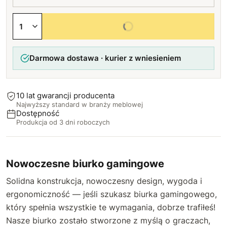
89 cm
Prostokątny po prawej stronie
68 cm
+90 zł
+80 zł
Tak, po prawej stronie
Tak
+120 zł
+100 zł
+250 zł
Wybierz wszystkie opcje
90 cm
Dwa okrągłe (lewa+prawa)
69 cm
+100 zł
+20 zł
+135 zł
Darmowa dostawa · kurier z wniesieniem
91 cm
Dwa prostokątne (lewa+prawa)
70 cm
+110 zł
+160 zł
+150 zł
92 cm
71 cm
+120 zł
+165 zł
10 lat gwarancji producenta
Najwyższy standard w branży meblowej
93 cm
72 cm
+130 zł
+180 zł
Dostępność
Produkcja od 3 dni roboczych
94 cm
73 cm
+140 zł
+195 zł
95 cm
74 cm
+150 zł
+210 zł
Nowoczesne biurko gamingowe
96 cm
Solidna konstrukcja, nowoczesny design, wygoda i
75 cm
+160 zł
+225 zł
ergonomiczność — jeśli szukasz biurka gamingowego,
97 cm
76 cm
+170 zł
+240 zł
który spełnia wszystkie te wymagania, dobrze trafiłeś!
Nasze biurko zostało stworzone z myślą o graczach,