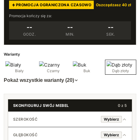
PROMOCJA OGRANICZONA CZASOWO
Oszczędzasz 40 zł
Promocja kończy się za:
--
--
--
GODZ.
MIN.
SEK.
Warianty
Biały
Czarny
Buk
Dąb złoty
Pokaż wszystkie warianty (20)
SKONFIGURUJ SWÓJ MEBEL
0 z 5
SZEROKOŚĆ
Wybierz
GŁĘBOKOŚĆ
Wybierz