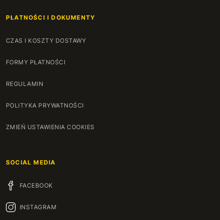
154 cm
+740 zł
PŁATNOŚCI I DOKUMENTY
155 cm
+750 zł
CZAS I KOSZTY DOSTAWY
156 cm
+760 zł
FORMY PŁATNOŚCI
157 cm
+770 zł
REGULAMIN
158 cm
+780 zł
POLITYKA PRYWATNOŚCI
159 cm
+790 zł
ZMIEŃ USTAWIENIA COOKIES
160 cm
+800 zł
SOCIAL MEDIA
161 cm
+825 zł
FACEBOOK
162 cm
+850 zł
INSTAGRAM
163 cm
+875 zł