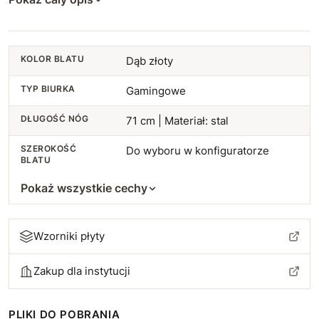
108 cm
+280 zł
109 cm
KOLOR BLATU
Dąb złoty
+290 zł
TYP BIURKA
Gamingowe
110 cm
+300 zł
DŁUGOŚĆ NÓG
71 cm | Materiał: stal
111 cm
+310 zł
SZEROKOŚĆ
Do wyboru w konfiguratorze
BLATU
112 cm
+320 zł
Pokaż wszystkie cechy
113 cm
+330 zł
114 cm
+340 zł
Wzorniki płyty
115 cm
+350 zł
Zakup dla instytucji
116 cm
+360 zł
PLIKI DO POBRANIA