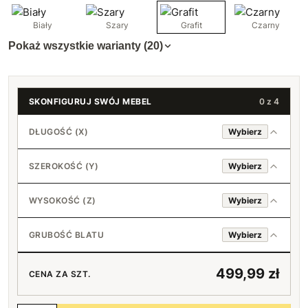
Biały
Szary
Grafit
Czarny
Pokaż wszystkie warianty (20)
SKONFIGURUJ SWÓJ MEBEL
0 z 4
DŁUGOŚĆ (X)
Wybierz
SZEROKOŚĆ (Y)
Wybierz
30 cm
WYSOKOŚĆ (Z)
Wybierz
31 cm
20 cm
GRUBOŚĆ BLATU
Wybierz
+5,90 zł
32 cm
18 mm
21 cm
+11,80 zł
40 cm
+12,80 zł
499,99 zł
CENA ZA SZT.
33 cm
36 mm
22 cm
+17,70 zł
+100 zł
41 cm
+25,60 zł
+4,50 zł