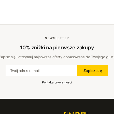
NEWSLETTER
10% zniżki na pierwsze zakupy
Zapisz się i otrzymuj najnowsze oferty dopasowane do Twojego gust
Zapisz się
Polityka prywatności
DLA BIZNESU