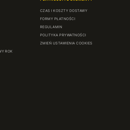
64 cm
+199 zł
CZAS I KOSZTY DOSTAWY
72 cm
+186 zł
FORMY PŁATNOŚCI
65 cm
+204 zł
73 cm
+192 zł
REGULAMIN
POLITYKA PRYWATNOŚCI
66 cm
+210 zł
74 cm
+198 zł
ZMIEŃ USTAWIENIA COOKIES
WY ROK
67 cm
+216 zł
75 cm
+204 zł
68 cm
+222 zł
76 cm
+210 zł
69 cm
+228 zł
77 cm
+216 zł
70 cm
+234 zł
78 cm
+221 zł
71 cm
+239 zł
79 cm
+227 zł
72 cm
+245 zł
80 cm
+233 zł