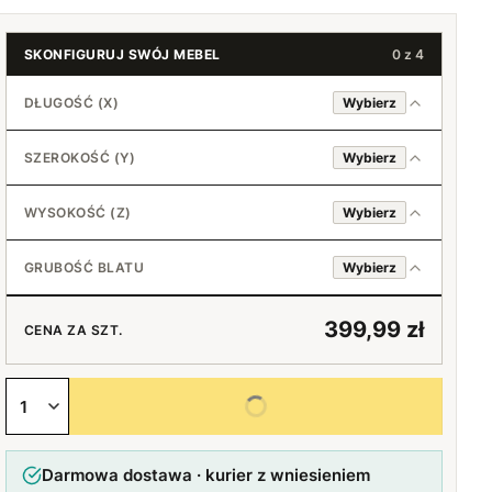
SKONFIGURUJ SWÓJ MEBEL
0 z 4
DŁUGOŚĆ (X)
Wybierz
SZEROKOŚĆ (Y)
Wybierz
30 cm
WYSOKOŚĆ (Z)
Wybierz
31 cm
30 cm
GRUBOŚĆ BLATU
Wybierz
+6 zł
32 cm
18 mm
31 cm
+12 zł
40 cm
+6 zł
399,99 zł
CENA ZA SZT.
33 cm
36 mm
32 cm
+18 zł
+100 zł
41 cm
+12 zł
+6 zł
Wybierz wszystkie opcje
34 cm
33 cm
+23 zł
42 cm
+18 zł
+12 zł
Darmowa dostawa · kurier z wniesieniem
35 cm
34 cm
+29 zł
43 cm
+23 zł
+17 zł