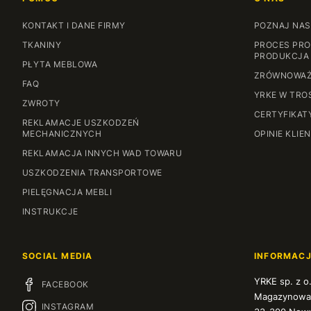
KONTAKT I DANE FIRMY
POZNAJ NAS
TKANINY
PROCES PRO
PRODUKCJA
PŁYTA MEBLOWA
ZRÓWNOWAŻ
FAQ
YRKE W TRO
ZWROTY
CERTYFIKAT
REKLAMACJE USZKODZEŃ
MECHANICZNYCH
OPINIE KLIE
REKLAMACJA INNYCH WAD TOWARU
USZKODZENIA TRANSPORTOWE
PIELĘGNACJA MEBLI
INSTRUKCJE
SOCIAL MEDIA
INFORMAC
YRKE sp. z o
FACEBOOK
Magazynowa
INSTAGRAM