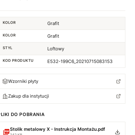
45 cm
44 cm
+88 zł
53 cm
+82 zł
+76 zł
46 cm
45 cm
+93 zł
54 cm
+88 zł
+82 zł
KOLOR
Grafit
47 cm
46 cm
+99 zł
KOLOR
55 cm
Grafit
+93 zł
+87 zł
STYL
Loftowy
48 cm
47 cm
+105 zł
56 cm
+99 zł
+93 zł
KOD PRODUKTU
E532-199C6_20210715083153
49 cm
48 cm
+111 zł
57 cm
+105 zł
+99 zł
50 cm
49 cm
+117 zł
58 cm
+111 zł
+105 zł
Wzorniki płyty
51 cm
50 cm
+123 zł
59 cm
+117 zł
+111 zł
Zakup dla instytucji
52 cm
51 cm
+128 zł
60 cm
+123 zł
+117 zł
PLIKI DO POBRANIA
53 cm
52 cm
+134 zł
61 cm
+128 zł
+122 zł
Stolik metalowy X - Instrukcja Montażu.pdf
242 KB