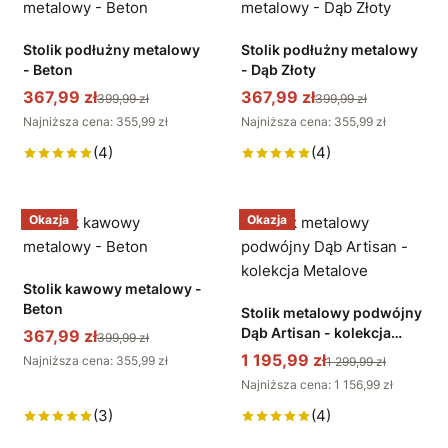
Stolik podłużny metalowy
Stolik podłużny metalowy
- Beton
- Dąb Złoty
367,99 zł
367,99 zł
399,99 zł
399,99 zł
Najniższa cena: 355,99 zł
Najniższa cena: 355,99 zł
(4)
(4)
Okazja
Okazja
Stolik kawowy metalowy -
Beton
Stolik metalowy podwójny
Dąb Artisan - kolekcja
367,99 zł
399,99 zł
Metalove
1 195,99 zł
Najniższa cena: 355,99 zł
1 299,99 zł
Najniższa cena: 1 156,99 zł
(3)
(4)