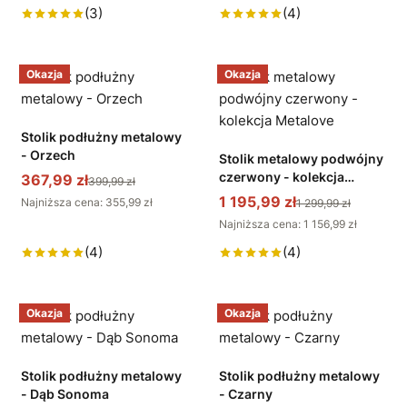
(3)
(4)
Okazja
Okazja
Stolik podłużny metalowy
- Orzech
Stolik metalowy podwójny
czerwony - kolekcja
367,99 zł
399,99 zł
Metalove
1 195,99 zł
Najniższa cena: 355,99 zł
1 299,99 zł
Najniższa cena: 1 156,99 zł
(4)
(4)
Okazja
Okazja
Stolik podłużny metalowy
Stolik podłużny metalowy
- Dąb Sonoma
- Czarny