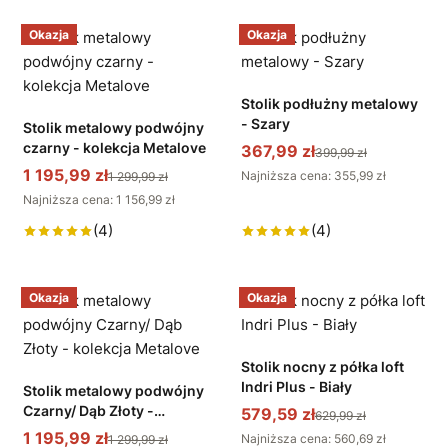
Okazja
Okazja
Stolik podłużny metalowy
- Szary
Stolik metalowy podwójny
czarny - kolekcja Metalove
367,99 zł
399,99 zł
1 195,99 zł
Najniższa cena: 355,99 zł
1 299,99 zł
Najniższa cena: 1 156,99 zł
(4)
(4)
Okazja
Okazja
Stolik nocny z półka loft
Indri Plus - Biały
Stolik metalowy podwójny
Czarny/ Dąb Złoty -
579,59 zł
629,99 zł
kolekcja Metalove
1 195,99 zł
Najniższa cena: 560,69 zł
1 299,99 zł