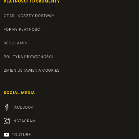
PŁATNOŚCI I DOKUMENTY
90 cm
89 cm
+271,43 zł
88 cm
+266,91 zł
+262,38 zł
CZAS I KOSZTY DOSTAWY
91 cm
90 cm
+275,95 zł
89 cm
+271,43 zł
+266,90 zł
FORMY PŁATNOŚCI
92 cm
91 cm
+280,48 zł
90 cm
+275,95 zł
+271,42 zł
REGULAMIN
93 cm
92 cm
+285 zł
POLITYKA PRYWATNOŚCI
91 cm
+280,48 zł
+275,95 zł
ZMIEŃ USTAWIENIA COOKIES
94 cm
93 cm
+289,53 zł
92 cm
+285 zł
+280,47 zł
95 cm
94 cm
+294,05 zł
93 cm
+289,53 zł
+284,99 zł
SOCIAL MEDIA
96 cm
95 cm
+298,57 zł
94 cm
+294,05 zł
+289,52 zł
FACEBOOK
97 cm
96 cm
+303,10 zł
95 cm
+298,57 zł
+294,04 zł
INSTAGRAM
98 cm
97 cm
+307,62 zł
96 cm
+303,10 zł
+298,56 zł
YOUTUBE