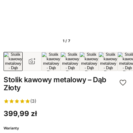
1 / 7
Stolik kawowy metalowy – Dąb
Złoty
(3)
399,99 zł
Warianty