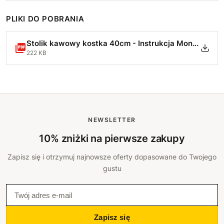
52 cm
51 cm
+99,53 zł
50 cm
+95 zł
+90,47 zł
PLIKI DO POBRANIA
53 cm
52 cm
+104,05 zł
51 cm
+99,53 zł
+95 zł
Stolik kawowy kostka 40cm - Instrukcja Montażu.pdf
54 cm
53 cm
+108,57 zł
52 cm
+104,05 zł
222 KB
+99,52 zł
55 cm
54 cm
+113,10 zł
53 cm
+108,57 zł
+104,05 zł
56 cm
55 cm
+117,62 zł
54 cm
+113,10 zł
+108,57 zł
NEWSLETTER
57 cm
56 cm
+122,14 zł
55 cm
+117,62 zł
+113,09 zł
10% zniżki na pierwsze zakupy
58 cm
57 cm
+126,67 zł
56 cm
+122,14 zł
+117,62 zł
Zapisz się i otrzymuj najnowsze oferty dopasowane do Twojego
gustu
59 cm
58 cm
+131,19 zł
57 cm
+126,67 zł
+122,14 zł
60 cm
59 cm
+135,72 zł
58 cm
+131,19 zł
+126,66 zł
Zapisz się
61 cm
60 cm
+140,24 zł
59 cm
+135,72 zł
+131,19 zł