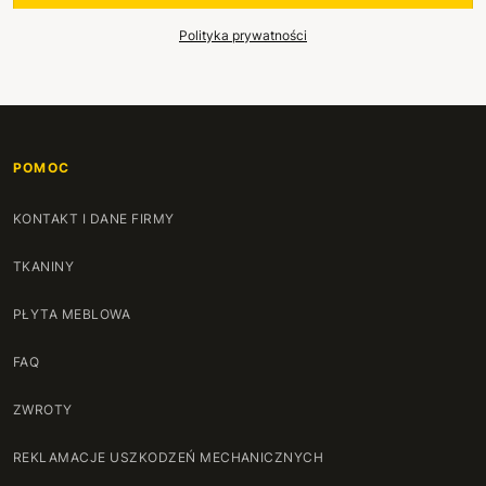
Polityka prywatności
62 cm
61 cm
+144,76 zł
60 cm
+140,24 zł
+135,71 zł
63 cm
62 cm
+149,29 zł
61 cm
+144,76 zł
+140,24 zł
64 cm
63 cm
+153,81 zł
62 cm
+149,29 zł
+144,76 zł
POMOC
65 cm
64 cm
+158,33 zł
63 cm
+153,81 zł
+149,28 zł
KONTAKT I DANE FIRMY
66 cm
65 cm
+162,86 zł
64 cm
+158,33 zł
+153,81 zł
TKANINY
67 cm
66 cm
+167,38 zł
65 cm
+162,86 zł
+158,33 zł
PŁYTA MEBLOWA
68 cm
67 cm
+171,90 zł
66 cm
+167,38 zł
+162,85 zł
FAQ
69 cm
68 cm
+176,43 zł
67 cm
+171,90 zł
ZWROTY
+167,38 zł
70 cm
REKLAMACJE USZKODZEŃ MECHANICZNYCH
69 cm
+180,95 zł
68 cm
+176,43 zł
+171,90 zł