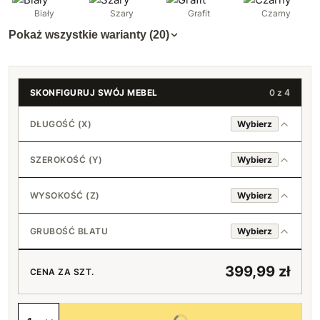
Biały
Szary
Grafit
Czarny
Pokaż wszystkie warianty (20)
SKONFIGURUJ SWÓJ MEBEL
0 z 4
DŁUGOŚĆ (X)
Wybierz
SZEROKOŚĆ (Y)
Wybierz
30 cm
WYSOKOŚĆ (Z)
Wybierz
31 cm
30 cm
GRUBOŚĆ BLATU
Wybierz
+4,52 zł
32 cm
18 mm
31 cm
+9,05 zł
30 cm
+4,52 zł
399,99 zł
CENA ZA SZT.
33 cm
36 mm
32 cm
+13,57 zł
+150 zł
31 cm
+9,05 zł
+4,52 zł