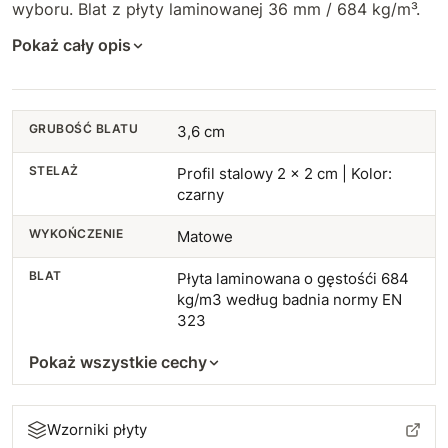
43 cm
42 cm
+58,81 zł
41 cm
+54,29 zł
wyboru. Blat z płyty laminowanej 36 mm / 684 kg/m³.
+49,76 zł
Pokaż cały opis
44 cm
43 cm
+63,33 zł
42 cm
+58,81 zł
+54,28 zł
45 cm
44 cm
+67,86 zł
43 cm
+63,33 zł
+58,81 zł
GRUBOŚĆ BLATU
3,6 cm
46 cm
45 cm
+72,38 zł
44 cm
+67,86 zł
+63,33 zł
STELAŻ
Profil stalowy 2 x 2 cm | Kolor:
czarny
47 cm
46 cm
+76,91 zł
45 cm
+72,38 zł
+67,86 zł
WYKOŃCZENIE
Matowe
48 cm
47 cm
+81,43 zł
46 cm
+76,91 zł
+72,38 zł
BLAT
Płyta laminowana o gęstośći 684
49 cm
48 cm
+85,95 zł
47 cm
+81,43 zł
+76,90 zł
kg/m3 według badnia normy EN
323
50 cm
49 cm
+90,48 zł
48 cm
+85,95 zł
+81,43 zł
Pokaż wszystkie cechy
51 cm
50 cm
+95 zł
49 cm
+90,48 zł
+85,95 zł
Wzorniki płyty
52 cm
51 cm
+99,53 zł
50 cm
+95 zł
+90,47 zł