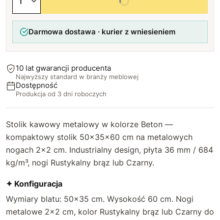
Wybierz wszystkie opcje
34 cm
33 cm
+18,10 zł
32 cm
+13,57 zł
+9,05 zł
Darmowa dostawa · kurier z wniesieniem
35 cm
34 cm
+22,62 zł
33 cm
+18,10 zł
+13,57 zł
36 cm
35 cm
+27,14 zł
34 cm
+22,62 zł
+18,10 zł
10 lat gwarancji producenta
Najwyższy standard w branży meblowej
37 cm
36 cm
+31,67 zł
35 cm
+27,14 zł
+22,62 zł
Dostępność
Produkcja od 3 dni roboczych
38 cm
37 cm
+36,19 zł
36 cm
+31,67 zł
+27,14 zł
Stolik kawowy metalowy w kolorze Beton —
39 cm
38 cm
+40,71 zł
37 cm
+36,19 zł
+31,67 zł
kompaktowy stolik 50×35×60 cm na metalowych
nogach 2×2 cm. Industrialny design, płyta 36 mm / 684
40 cm
39 cm
+45,24 zł
38 cm
+40,71 zł
+36,19 zł
kg/m³, nogi Rustykalny brąz lub Czarny.
41 cm
40 cm
+49,76 zł
39 cm
+45,24 zł
+40,71 zł
✦ Konfiguracja
42 cm
Wymiary blatu: 50×35 cm. Wysokość 60 cm. Nogi
41 cm
+54,29 zł
40 cm
+49,76 zł
+45,24 zł
metalowe 2×2 cm, kolor Rustykalny brąz lub Czarny do