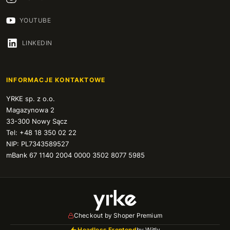
99 cm
98 cm
+312,14 zł
97 cm
+307,62 zł
+303,09 zł
YOUTUBE
100 cm
99 cm
+316,67 zł
98 cm
+312,14 zł
+307,61 zł
LINKEDIN
100 cm
99 cm
+316,67 zł
+312,14 zł
100 cm
+316,66 zł
INFORMACJE KONTAKTOWE
YRKE sp. z o.o.
Magazynowa 2
33-300 Nowy Sącz
Tel: +48 18 350 02 22
NIP: PL7343589527
mBank 67 1140 2004 0000 3502 8077 5985
Checkout by Shoper Premium
Headless Frontend
by Witly