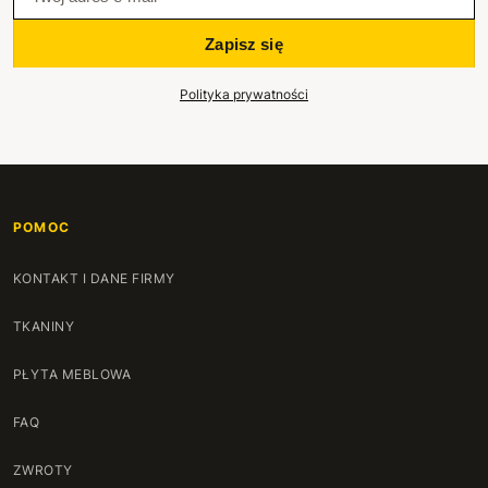
62 cm
61 cm
+144,76 zł
60 cm
+140,24 zł
+135,71 zł
Zapisz się
63 cm
62 cm
+149,29 zł
61 cm
+144,76 zł
+140,24 zł
Polityka prywatności
64 cm
63 cm
+153,81 zł
62 cm
+149,29 zł
+144,76 zł
65 cm
64 cm
+158,33 zł
63 cm
+153,81 zł
+149,28 zł
POMOC
66 cm
65 cm
+162,86 zł
64 cm
+158,33 zł
+153,81 zł
KONTAKT I DANE FIRMY
67 cm
66 cm
+167,38 zł
65 cm
+162,86 zł
+158,33 zł
TKANINY
68 cm
67 cm
+171,90 zł
66 cm
+167,38 zł
+162,85 zł
PŁYTA MEBLOWA
69 cm
68 cm
+176,43 zł
67 cm
+171,90 zł
+167,38 zł
FAQ
70 cm
69 cm
+180,95 zł
68 cm
+176,43 zł
+171,90 zł
ZWROTY