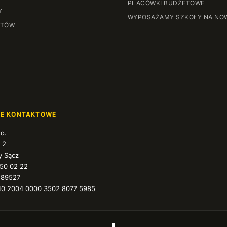
PLACÓWKI BUDŻETOWE
Y
WYPOSAŻAMY SZKOŁY NA NO
NTÓW
JE KONTAKTOWE
.o.
 2
 Sącz
350 02 22
589527
40 2004 0000 3502 8077 5985