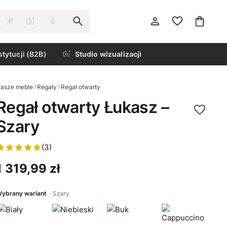
stytucji (B2B)
Studio wizualizacji
asze meble
Regały
Regał otwarty
Regał otwarty Łukasz –
Szary
(3)
1 319,99 zł
ybrany wariant
Szary