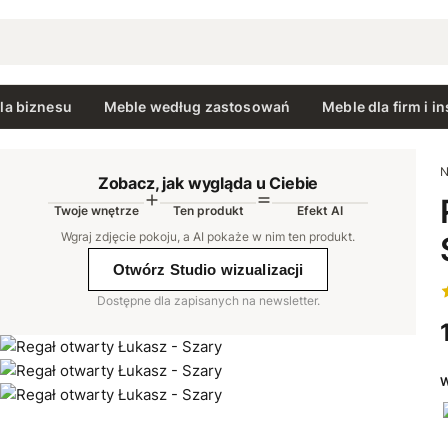
la biznesu
Meble według zastosowań
Meble dla firm i in
N
Zobacz, jak wygląda u Ciebie
Twoje wnętrze
Ten produkt
Efekt AI
AI
Wgraj zdjęcie pokoju, a AI pokaże w nim ten produkt
.
Otwórz Studio wizualizacji
Dostępne dla zapisanych na newsletter.
W