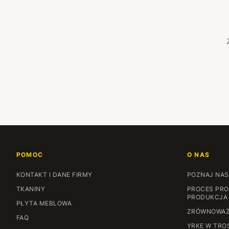
POMOC
O NAS
KONTAKT I DANE FIRMY
POZNAJ NAS
TKANINY
PROCES PRO
PRODUKCJA
PŁYTA MEBLOWA
ZRÓWNOWAŻ
FAQ
YRKE W TRO