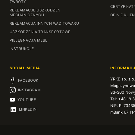
ZWROTY
CERTYFIKAT
REKLAMACJE USZKODZEŃ
MECHANICZNYCH
OPINIE KLIE
REKLAMACJA INNYCH WAD TOWARU
USZKODZENIA TRANSPORTOWE
PIELĘGNACJA MEBLI
INSTRUKCJE
SOCIAL MEDIA
INFORMAC
YRKE sp. z o
FACEBOOK
Magazynowa
INSTAGRAM
33-300 Nowy
Tel: +48 18 
YOUTUBE
NIP: PL7343
LINKEDIN
mBank 67 11