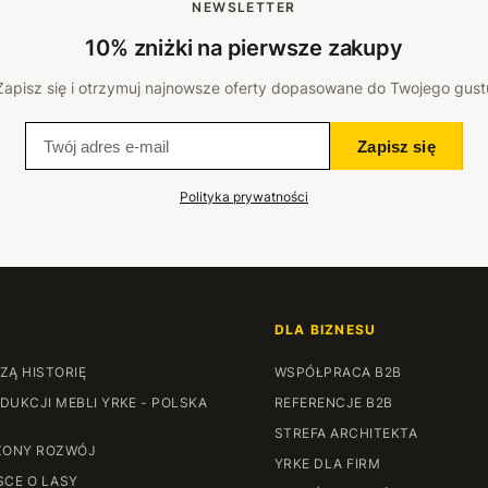
NEWSLETTER
10% zniżki na pierwsze zakupy
Zapisz się i otrzymuj najnowsze oferty dopasowane do Twojego gust
Zapisz się
Polityka prywatności
DLA BIZNESU
ZĄ HISTORIĘ
WSPÓŁPRACA B2B
DUKCJI MEBLI YRKE - POLSKA
REFERENCJE B2B
STREFA ARCHITEKTA
ONY ROZWÓJ
YRKE DLA FIRM
SCE O LASY