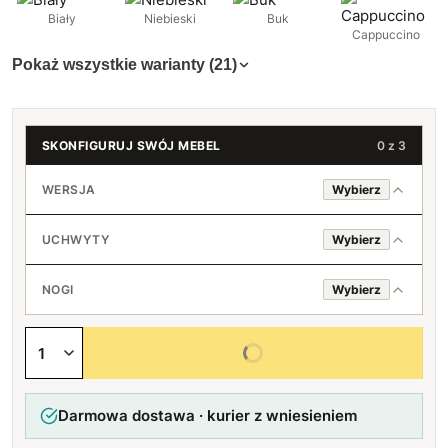
Biały
Niebieski
Buk
Cappuccino
Pokaż wszystkie warianty (21)
SKONFIGURUJ SWÓJ MEBEL
0 z 3
WERSJA
Wybierz
Prawa
UCHWYTY
Wybierz
Lewa
Standard (srebrny)
NOGI
Wybierz
Loft (czarny)
Standard (srebrny)
Wybierz wszystkie opcje
Bez uchwytów
Czarne
Darmowa dostawa · kurier z wniesieniem