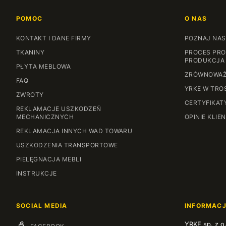
POMOC
O NAS
KONTAKT I DANE FIRMY
POZNAJ NAS
TKANINY
PROCES PRO
PRODUKCJA
PŁYTA MEBLOWA
ZRÓWNOWAŻ
FAQ
YRKE W TRO
ZWROTY
CERTYFIKAT
REKLAMACJE USZKODZEŃ
MECHANICZNYCH
OPINIE KLIE
REKLAMACJA INNYCH WAD TOWARU
USZKODZENIA TRANSPORTOWE
PIELĘGNACJA MEBLI
INSTRUKCJE
SOCIAL MEDIA
INFORMAC
YRKE sp. z o