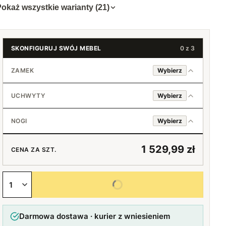
okaż wszystkie warianty (21)
SKONFIGURUJ SWÓJ MEBEL
0 z 3
ZAMEK
Wybierz
Nie
UCHWYTY
Wybierz
Tak
Standard (srebrny)
+150 zł
NOGI
Wybierz
Loft (czarny)
Standard (srebrny)
1 529,99 zł
CENA ZA SZT.
Bez uchwytów
Czarne
Wybierz wszystkie opcje
Darmowa dostawa · kurier z wniesieniem