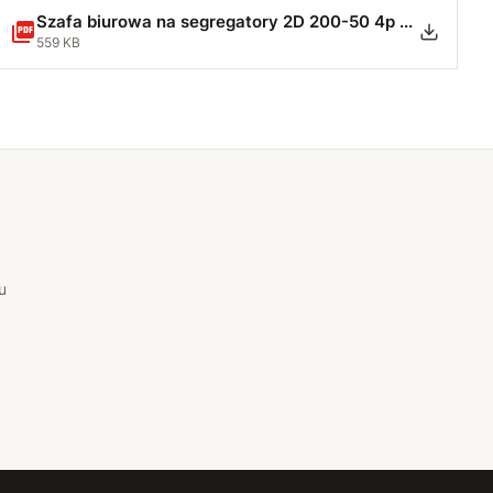
Szafa biurowa na segregatory 2D 200-50 4p - Instrukcja montażu.pdf
559 KB
u