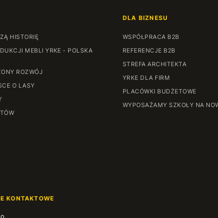
DLA BIZNESU
ZĄ HISTORIĘ
WSPÓŁPRACA B2B
DUKCJI MEBLI YRKE - POLSKA
REFERENCJE B2B
STREFA ARCHITEKTA
ONY ROZWÓJ
YRKE DLA FIRM
SCE O LASY
PLACÓWKI BUDŻETOWE
Y
WYPOSAŻAMY SZKOŁY NA NO
NTÓW
JE KONTAKTOWE
.o.