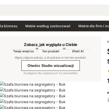
la biznesu
Meble według zastosowań
Meble dla firm i in
N
Zobacz, jak wygląda u Ciebie
Twoje wnętrze
Ten produkt
Efekt AI
AI
Wgraj zdjęcie pokoju, a AI pokaże w nim ten produkt
.
Otwórz Studio wizualizacji
Dostępne dla zapisanych na newsletter.
W