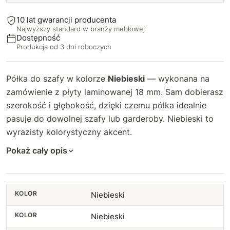
24
23
+2,70 zł
10 lat gwarancji producenta
Najwyższy standard w branży meblowej
25
24
+10 zł
+3,60 zł
Dostępność
Produkcja od 3 dni roboczych
26
25
+10 zł
+4,50 zł
Półka do szafy w kolorze
Niebieski
— wykonana na
27
26
+10 zł
+5,40 zł
zamówienie z płyty laminowanej 18 mm. Sam dobierasz
szerokość i głębokość, dzięki czemu półka idealnie
28
27
+10 zł
+6,30 zł
pasuje do dowolnej szafy lub garderoby. Niebieski to
wyrazisty kolorystyczny akcent.
29
28
+10 zł
+7,20 zł
Pokaż cały opis
30
29
+10 zł
+8,10 zł
31
30
+12 zł
+9 zł
KOLOR
Niebieski
32
31
+12 zł
+9,90 zł
KOLOR
Niebieski