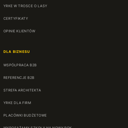
61
+30 zł
60
+36 zł
YRKE W TROSCE O LASY
62
+30 zł
CERTYFIKATY
63
+30 zł
OPINIE KLIENTÓW
64
+30 zł
DLA BIZNESU
65
+30 zł
WSPÓŁPRACA B2B
66
+30 zł
REFERENCJE B2B
67
+30 zł
STREFA ARCHITEKTA
68
+30 zł
YRKE DLA FIRM
69
+30 zł
PLACÓWKI BUDŻETOWE
70
+30 zł
WYPOSAŻAMY SZKOŁY NA NOWY ROK