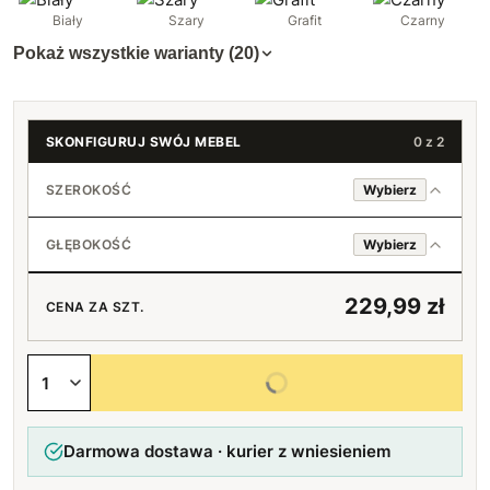
Biały
Szary
Grafit
Czarny
Pokaż wszystkie warianty (20)
SKONFIGURUJ SWÓJ MEBEL
0 z 2
SZEROKOŚĆ
Wybierz
GŁĘBOKOŚĆ
Wybierz
20
229,99 zł
CENA ZA SZT.
21
20
Wybierz wszystkie opcje
22
21
+0,90 zł
Darmowa dostawa · kurier z wniesieniem
23
22
+1,80 zł