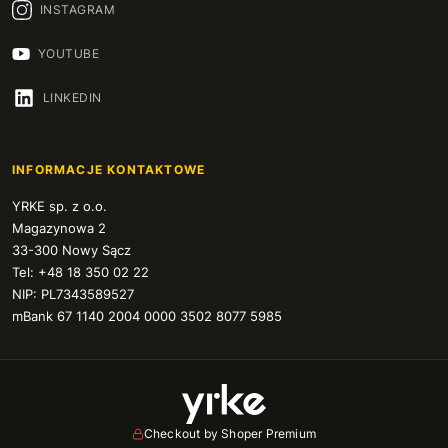
INSTAGRAM
80
+35 zł
YOUTUBE
81
+35 zł
LINKEDIN
82
+40 zł
83
+40 zł
INFORMACJE KONTAKTOWE
YRKE sp. z o.o.
84
+40 zł
Magazynowa 2
33-300 Nowy Sącz
85
+40 zł
Tel: +48 18 350 02 22
NIP: PL7343589527
86
+40 zł
mBank 67 1140 2004 0000 3502 8077 5985
87
+40 zł
88
+40 zł
Checkout by Shoper Premium