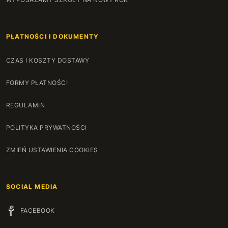
71
+30 zł
PŁATNOŚCI I DOKUMENTY
72
+35 zł
CZAS I KOSZTY DOSTAWY
73
+35 zł
FORMY PŁATNOŚCI
74
+35 zł
REGULAMIN
75
+35 zł
POLITYKA PRYWATNOŚCI
76
+35 zł
ZMIEŃ USTAWIENIA COOKIES
77
+35 zł
SOCIAL MEDIA
78
+35 zł
FACEBOOK
79
+35 zł