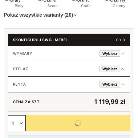
Biały
Szare
Grafit
Czarny
Pokaż wszystkie warianty (20)
SKONFIGURUJ SWÓJ MEBEL
0 z 3
WYMIARY
Wybierz
120 x 200 cm
STELAŻ
Wybierz
140 x 200 cm
Nie
+40 zł
PŁYTA
Wybierz
160 x 200 cm
+240 zł
Tak
standard 18 mm
+48 zł
1 119,99 zł
CENA ZA SZT.
180 x 200 cm
+440 zł
pogrubiona 36 mm
+780 zł
Wybierz wszystkie opcje