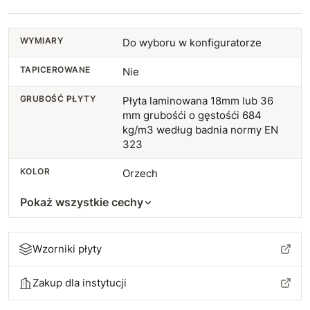
WYMIARY
Do wyboru w konfiguratorze
TAPICEROWANE
Nie
GRUBOŚĆ PŁYTY
Płyta laminowana 18mm lub 36
mm grubośći o gęstośći 684
kg/m3 według badnia normy EN
323
KOLOR
Orzech
Pokaż wszystkie cechy
Wzorniki płyty
Zakup dla instytucji