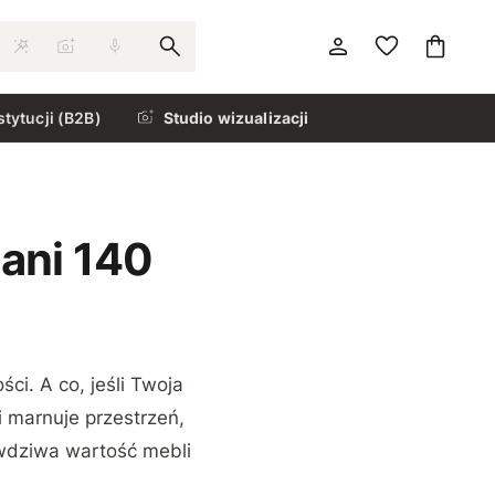
stytucji (B2B)
Studio wizualizacji
 ani 140
i. A co, jeśli Twoja
 marnuje przestrzeń,
rawdziwa wartość mebli