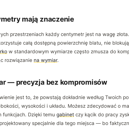
ymetry mają znaczenie
wych przestrzeniach każdy centymetr jest na wagę złot
orzystuje całą dostępną powierzchnię blatu, nie blokują
rko
w standardowym wymiarze często zmusza do komp
ąc rozwiązanie
na wymiar
.
ar — precyzja bez kompromisów
ienie jest to, że powstają dokładnie według Twoich po
łębokości, wysokości i układu. Możesz zdecydować o mat
h funkcjach. Dzięki temu
gabinet
czy kącik do pracy zysk
projektowany specjalnie dla tego miejsca — bo faktyczni