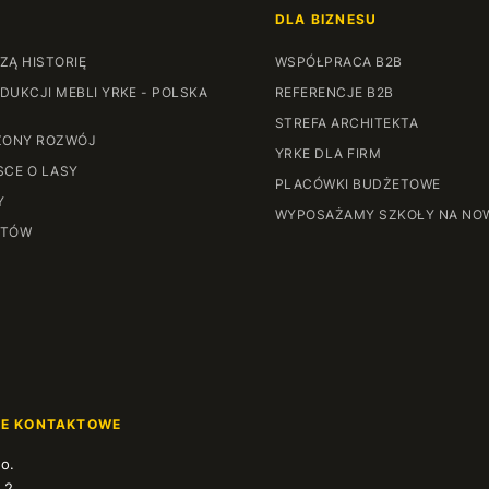
DLA BIZNESU
ZĄ HISTORIĘ
WSPÓŁPRACA B2B
DUKCJI MEBLI YRKE - POLSKA
REFERENCJE B2B
STREFA ARCHITEKTA
ONY ROZWÓJ
YRKE DLA FIRM
SCE O LASY
PLACÓWKI BUDŻETOWE
Y
WYPOSAŻAMY SZKOŁY NA NO
NTÓW
JE KONTAKTOWE
.o.
 2