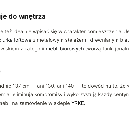
uje do wnętrza
 też idealnie wpisać się w charakter pomieszczenia. Jeśl
biurka loftowe
z metalowym stelażem i drewnianym blat
wiskiem z kategorii
mebli biurowych
tworzą funkcjonalną
e
ładnie 137 cm — ani 130, ani 140 — to dowód na to, że 
ymiar eliminują kompromisy i wykorzystują każdy centy
mebli na zamówienie w sklepie
YRKE
.