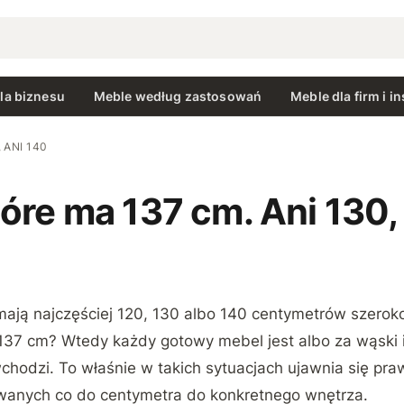
la biznesu
Meble według zastosowań
Meble dla firm i in
 ANI 140
tóre ma 137 cm. Ani 130,
ją najczęściej 120, 130 albo 140 centymetrów szerokośc
37 cm? Wtedy każdy gotowy mebel jest albo za wąski i
 wchodzi. To właśnie w takich sytuacjach ujawnia się p
anych co do centymetra do konkretnego wnętrza.