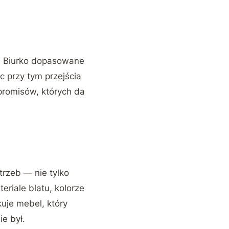
a. Biurko dopasowane
c przy tym przejścia
romisów, których da
trzeb — nie tylko
eriale blatu, kolorze
uje mebel, który
e był.