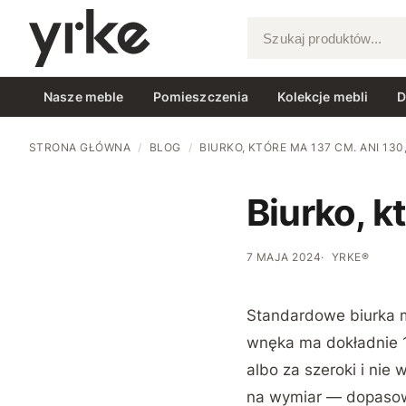
Szukaj produktów...
Nasze meble
Pomieszczenia
Kolekcje mebli
D
STRONA GŁÓWNA
/
BLOG
/
BIURKO, KTÓRE MA 137 CM. ANI 130,
Biurko, k
7 MAJA 2024
YRKE®
Standardowe biurka ma
wnęka ma dokładnie 1
albo za szeroki i nie
na wymiar — dopasow