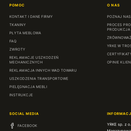
POMOC
O NAS
KONTAKT I DANE FIRMY
POZNAJ NAS
TKANINY
PROCES PRO
PRODUKCJA
PŁYTA MEBLOWA
ZRÓWNOWAŻ
FAQ
YRKE W TRO
ZWROTY
CERTYFIKAT
REKLAMACJE USZKODZEŃ
MECHANICZNYCH
OPINIE KLIE
REKLAMACJA INNYCH WAD TOWARU
USZKODZENIA TRANSPORTOWE
PIELĘGNACJA MEBLI
INSTRUKCJE
SOCIAL MEDIA
INFORMAC
YRKE sp. z o
FACEBOOK
Magazynowa