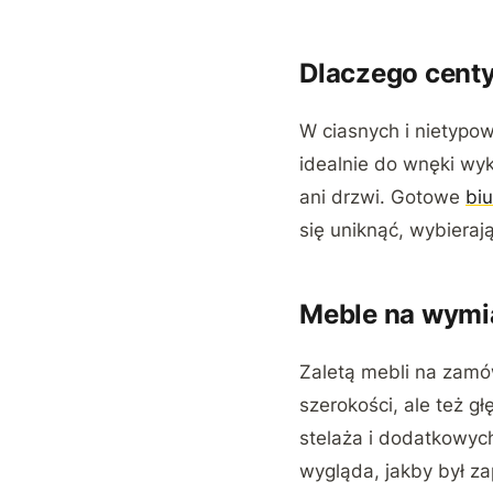
Dlaczego cent
W ciasnych i nietypo
idealnie do wnęki wyk
ani drzwi. Gotowe
biu
się uniknąć, wybieraj
Meble na wymi
Zaletą mebli na zamów
szerokości, ale też g
stelaża i dodatkowyc
wygląda, jakby był za