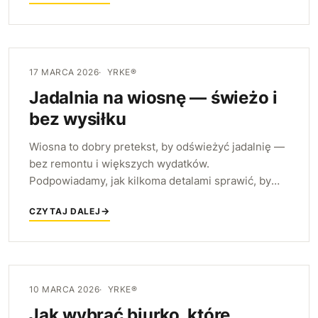
17 MARCA 2026
YRKE®
Jadalnia na wiosnę — świeżo i
bez wysiłku
Wiosna to dobry pretekst, by odświeżyć jadalnię —
bez remontu i większych wydatków.
Podpowiadamy, jak kilkoma detalami sprawić, by
stała się lekka, jasna i przyjazna, oraz jak zadbać o
CZYTAJ DALEJ
komfort przy stole.
10 MARCA 2026
YRKE®
Jak wybrać biurko, które