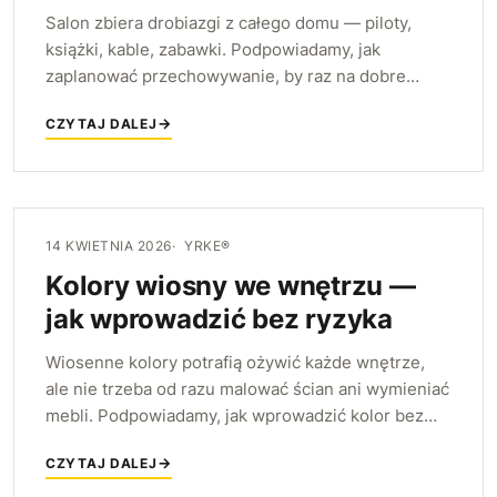
Salon zbiera drobiazgi z całego domu — piloty,
książki, kable, zabawki. Podpowiadamy, jak
zaplanować przechowywanie, by raz na dobre
skończyć z bałaganem, i które meble YRKE w tym
CZYTAJ DALEJ
pomogą.
14 KWIETNIA 2026
YRKE®
Kolory wiosny we wnętrzu —
jak wprowadzić bez ryzyka
Wiosenne kolory potrafią ożywić każde wnętrze,
ale nie trzeba od razu malować ścian ani wymieniać
mebli. Podpowiadamy, jak wprowadzić kolor bez
ryzyka — dodatkami, spójną paletą i zielenią.
CZYTAJ DALEJ