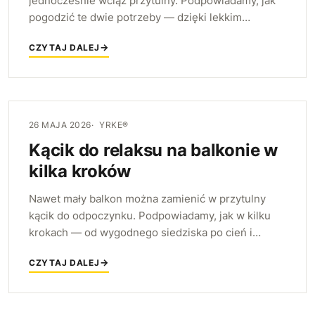
jednocześnie wciąż przytulny. Podpowiadamy, jak
pogodzić te dwie potrzeby — dzięki lekkim
warstwom, naturalnym materiałom i kilku prostym
CZYTAJ DALEJ
zmianom w aranżacji.
26 MAJA 2026
YRKE®
Kącik do relaksu na balkonie w
kilka kroków
Nawet mały balkon można zamienić w przytulny
kącik do odpoczynku. Podpowiadamy, jak w kilku
krokach — od wygodnego siedziska po cień i
drobne detale — stworzyć miejsce, w którym
CZYTAJ DALEJ
naprawdę chce się przebywać.