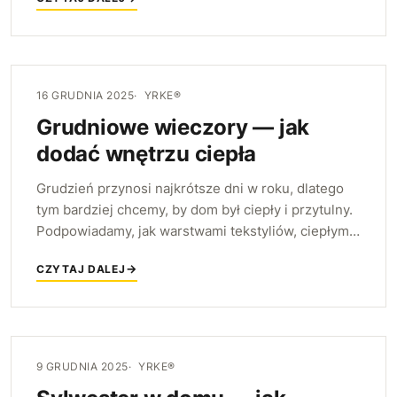
te najbardziej kruche.
16 GRUDNIA 2025
YRKE®
Grudniowe wieczory — jak
dodać wnętrzu ciepła
Grudzień przynosi najkrótsze dni w roku, dlatego
tym bardziej chcemy, by dom był ciepły i przytulny.
Podpowiadamy, jak warstwami tekstyliów, ciepłym
światłem i naturalnymi akcentami dodać wnętrzu
CZYTAJ DALEJ
klimatu na długie wieczory.
9 GRUDNIA 2025
YRKE®