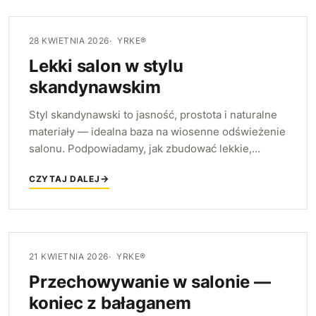
28 KWIETNIA 2026
YRKE®
Lekki salon w stylu
skandynawskim
Styl skandynawski to jasność, prostota i naturalne
materiały — idealna baza na wiosenne odświeżenie
salonu. Podpowiadamy, jak zbudować lekkie,
przytulne wnętrze i które meble YRKE do niego
CZYTAJ DALEJ
pasują.
21 KWIETNIA 2026
YRKE®
Przechowywanie w salonie —
koniec z bałaganem