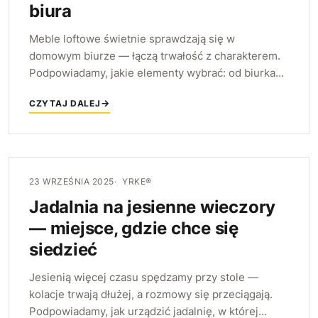
biura
Meble loftowe świetnie sprawdzają się w
domowym biurze — łączą trwałość z charakterem.
Podpowiadamy, jakie elementy wybrać: od biurka
na metalowej ramie, przez otwarte regały, po
CZYTAJ DALEJ
dopasowane dodatki.
23 WRZEŚNIA 2025
YRKE®
Jadalnia na jesienne wieczory
— miejsce, gdzie chce się
siedzieć
Jesienią więcej czasu spędzamy przy stole —
kolacje trwają dłużej, a rozmowy się przeciągają.
Podpowiadamy, jak urządzić jadalnię, w której