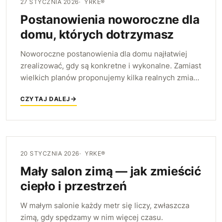
27 STYCZNIA 2026
YRKE®
Postanowienia noworoczne dla
domu, których dotrzymasz
Noworoczne postanowienia dla domu najłatwiej
zrealizować, gdy są konkretne i wykonalne. Zamiast
wielkich planów proponujemy kilka realnych zmian
— porządkowanie po kawałku, mądre zakupy i
CZYTAJ DALEJ
miejsce na odpoczynek — których naprawdę
dotrzymasz.
20 STYCZNIA 2026
YRKE®
Mały salon zimą — jak zmieścić
ciepło i przestrzeń
W małym salonie każdy metr się liczy, zwłaszcza
zimą, gdy spędzamy w nim więcej czasu.