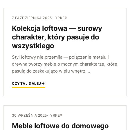
7 PAŹDZIERNIKA 2025
YRKE®
Kolekcja loftowa — surowy
charakter, który pasuje do
wszystkiego
Styl loftowy nie przemija — połączenie metalu i
drewna tworzy meble o mocnym charakterze, które
pasują do zaskakująco wielu wnętrz.
Przedstawiamy kolekcję loftową YRKE i
CZYTAJ DALEJ
podpowiadamy, gdzie się sprawdzi.
30 WRZEŚNIA 2025
YRKE®
Meble loftowe do domowego