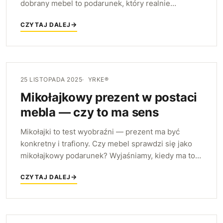
dobrany mebel to podarunek, który realnie
poprawia codzienne życie i służy latami.
CZYTAJ DALEJ
Podpowiadamy, jak wybrać mebel pod choinkę.
25 LISTOPADA 2025
YRKE®
Mikołajkowy prezent w postaci
mebla — czy to ma sens
Mikołajki to test wyobraźni — prezent ma być
konkretny i trafiony. Czy mebel sprawdzi się jako
mikołajkowy podarunek? Wyjaśniamy, kiedy ma to
sens i jak wybrać go tak, by naprawdę ucieszył
CZYTAJ DALEJ
obdarowanego.