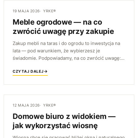
19 MAJA 2026
YRKE®
Meble ogrodowe — na co
zwrócić uwagę przy zakupie
Zakup mebli na taras i do ogrodu to inwestycja na
lata — pod warunkiem, że wybierzesz je
świadomie. Podpowiadamy, na co zwrócić uwagę:
od odporności materiałów, przez mobilność, po
CZYTAJ DALEJ
komfort i jakość wykonania.
12 MAJA 2026
YRKE®
Domowe biuro z widokiem —
jak wykorzystać wiosnę
Wiosną chce się pracować bliżej okna i naturalnego