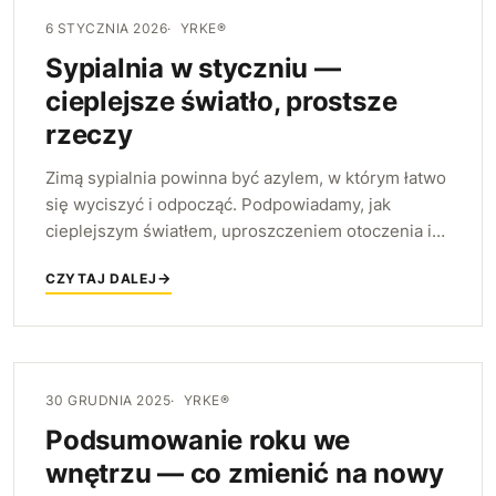
6 STYCZNIA 2026
YRKE®
Sypialnia w styczniu —
cieplejsze światło, prostsze
rzeczy
Zimą sypialnia powinna być azylem, w którym łatwo
się wyciszyć i odpocząć. Podpowiadamy, jak
cieplejszym światłem, uproszczeniem otoczenia i
warstwami tekstyliów sprawić, że stanie się
CZYTAJ DALEJ
naprawdę spokojnym miejscem.
30 GRUDNIA 2025
YRKE®
Podsumowanie roku we
wnętrzu — co zmienić na nowy