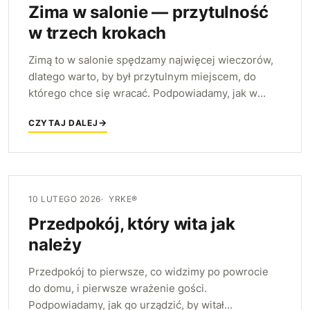
Zima w salonie — przytulność
w trzech krokach
Zimą to w salonie spędzamy najwięcej wieczorów,
dlatego warto, by był przytulnym miejscem, do
którego chce się wracać. Podpowiadamy, jak w
trzech prostych krokach — miękkimi warstwami,
CZYTAJ DALEJ
nastrojowym światłem i porządkiem — zbudować
zimowy klimat.
10 LUTEGO 2026
YRKE®
Przedpokój, który wita jak
należy
Przedpokój to pierwsze, co widzimy po powrocie
do domu, i pierwsze wrażenie gości.
Podpowiadamy, jak go urządzić, by witał