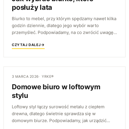
posłuży lata
Biurko to mebel, przy którym spędzamy nawet kilka
godzin dziennie, dlatego jego wybór warto
przemyśleć. Podpowiadamy, na co zwrócić uwagę
— od szerokości blatu, przez wysokość i
CZYTAJ DALEJ
stabilność, po organizację kabli — aby posłużyło
lata.
3 MARCA 2026
YRKE®
Domowe biuro w loftowym
stylu
Loftowy styl łączy surowość metalu z ciepłem
drewna, dlatego świetnie sprawdza się w
domowym biurze. Podpowiadamy, jak urządzić
stanowisko pracy w industrialnym klimacie i które