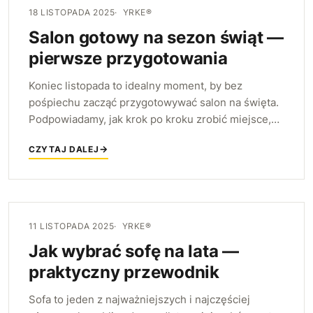
18 LISTOPADA 2025
YRKE®
Salon gotowy na sezon świąt —
pierwsze przygotowania
Koniec listopada to idealny moment, by bez
pośpiechu zacząć przygotowywać salon na święta.
Podpowiadamy, jak krok po kroku zrobić miejsce,
uporządkować przechowywanie i zbudować
CZYTAJ DALEJ
cieplejszy nastrój, zanim nastanie grudniowy
zawrót głowy.
11 LISTOPADA 2025
YRKE®
Jak wybrać sofę na lata —
praktyczny przewodnik
Sofa to jeden z najważniejszych i najczęściej