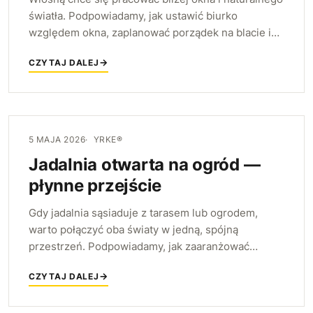
światła. Podpowiadamy, jak ustawić biurko
względem okna, zaplanować porządek na blacie i
urządzić jasne, wygodne domowe stanowisko
CZYTAJ DALEJ
pracy.
5 MAJA 2026
YRKE®
Jadalnia otwarta na ogród —
płynne przejście
Gdy jadalnia sąsiaduje z tarasem lub ogrodem,
warto połączyć oba światy w jedną, spójną
przestrzeń. Podpowiadamy, jak zaaranżować
płynne przejście — wspólnym stylem, ustawieniem
CZYTAJ DALEJ
stołu i mobilnymi krzesłami.