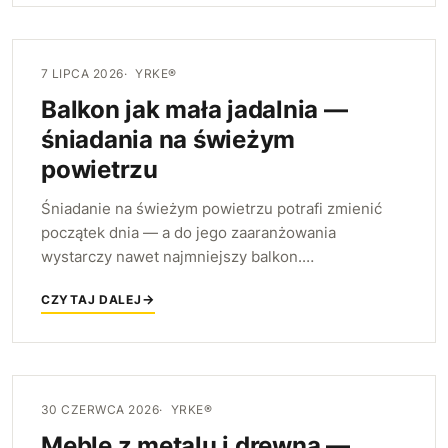
7 LIPCA 2026
YRKE®
Balkon jak mała jadalnia —
śniadania na świeżym
powietrzu
Śniadanie na świeżym powietrzu potrafi zmienić
początek dnia — a do jego zaaranżowania
wystarczy nawet najmniejszy balkon.
Podpowiadamy, jak dobrać kompaktowe meble, by
CZYTAJ DALEJ
zamienić go w małą, wygodną jadalnię.
30 CZERWCA 2026
YRKE®
Meble z metalu i drewna —