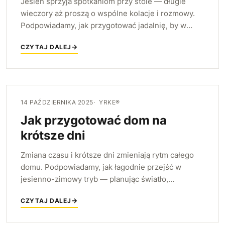
Jesień sprzyja spotkaniom przy stole — długie
wieczory aż proszą o wspólne kolacje i rozmowy.
Podpowiadamy, jak przygotować jadalnię, by w
każdej chwili była gotowa na większe grono gości.
CZYTAJ DALEJ
14 PAŹDZIERNIKA 2025
YRKE®
Jak przygotować dom na
krótsze dni
Zmiana czasu i krótsze dni zmieniają rytm całego
domu. Podpowiadamy, jak łagodnie przejść w
jesienno-zimowy tryb — planując światło,
wydzielając cieplejsze strefy i porządkując
CZYTAJ DALEJ
przestrzeń.