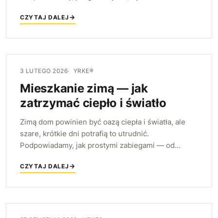
porządkiem, a nie stertą kurtek i butów — nawet
CZYTAJ DALEJ
jeśli jest wąski.
3 LUTEGO 2026
YRKE®
Mieszkanie zimą — jak
zatrzymać ciepło i światło
Zimą dom powinien być oazą ciepła i światła, ale
szare, krótkie dni potrafią to utrudnić.
Podpowiadamy, jak prostymi zabiegami — od
gospodarowania światłem dziennym po ciepłe
CZYTAJ DALEJ
materiały i oświetlenie — zatrzymać we wnętrzu
więcej ciepła i jasności.