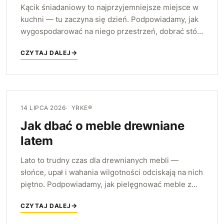
Kącik śniadaniowy to najprzyjemniejsze miejsce w
kuchni — tu zaczyna się dzień. Podpowiadamy, jak
wygospodarować na niego przestrzeń, dobrać stół i
krzesła oraz stworzyć nastrój, który zachęca do
CZYTAJ DALEJ
wspólnych porannych chwil.
14 LIPCA 2026
YRKE®
Jak dbać o meble drewniane
latem
Lato to trudny czas dla drewnianych mebli —
słońce, upał i wahania wilgotności odciskają na nich
piętno. Podpowiadamy, jak pielęgnować meble z
drewna i płyty, aby przez lata zachowały kolor,
CZYTAJ DALEJ
gładkość i stabilność.