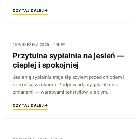
naprawdę chce się siedzieć: od wygodnych krzeseł
CZYTAJ DALEJ
po ciepłe światło i sezonowe akcenty.
16 WRZEŚNIA 2025
YRKE®
Przytulna sypialnia na jesień —
cieplej i spokojniej
Jesienią sypialnia staje się azylem przed chłodem i
szarością za oknem. Podpowiadamy, jak kilkoma
zmianami — warstwami tekstyliów, ciepłym
światłem i porządkiem — sprawić, by była
CZYTAJ DALEJ
cieplejsza i bardziej wyciszona.