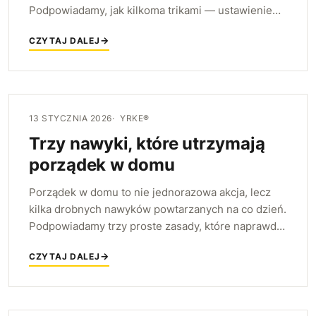
Podpowiadamy, jak kilkoma trikami — ustawieniem
mebli, wielofunkcyjnością i ciepłymi akcentami —
CZYTAJ DALEJ
zmieścić w nim i przestrzeń, i przytulność.
13 STYCZNIA 2026
YRKE®
Trzy nawyki, które utrzymają
porządek w domu
Porządek w domu to nie jednorazowa akcja, lecz
kilka drobnych nawyków powtarzanych na co dzień.
Podpowiadamy trzy proste zasady, które naprawdę
działają, i pokazujemy, jak meble YRKE ułatwiają ich
CZYTAJ DALEJ
utrzymanie.