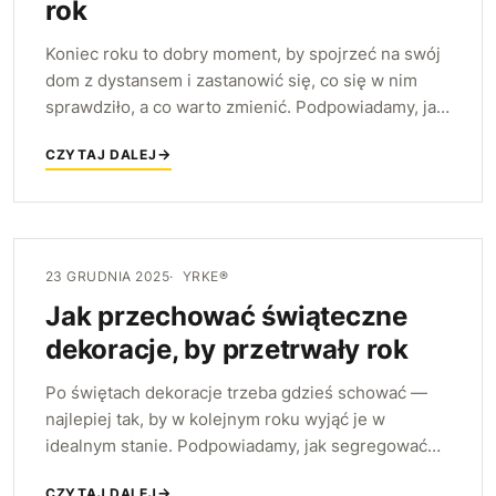
rok
Koniec roku to dobry moment, by spojrzeć na swój
dom z dystansem i zastanowić się, co się w nim
sprawdziło, a co warto zmienić. Podpowiadamy, jak
zrobić proste podsumowanie wnętrza i wybrać
CZYTAJ DALEJ
jeden realny plan na nowy rok.
23 GRUDNIA 2025
YRKE®
Jak przechować świąteczne
dekoracje, by przetrwały rok
Po świętach dekoracje trzeba gdzieś schować —
najlepiej tak, by w kolejnym roku wyjąć je w
idealnym stanie. Podpowiadamy, jak segregować
ozdoby, gdzie je przechowywać i jak zabezpieczyć
CZYTAJ DALEJ