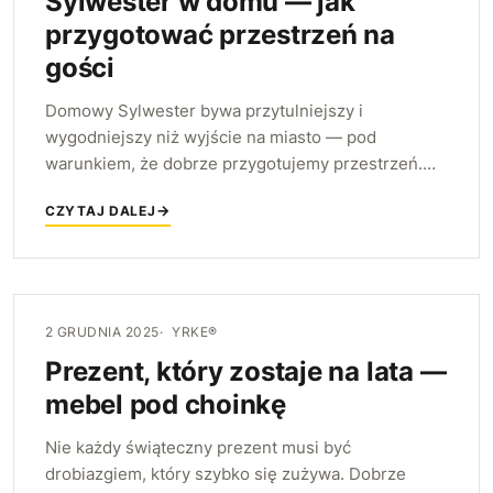
Sylwester w domu — jak
przygotować przestrzeń na
gości
Domowy Sylwester bywa przytulniejszy i
wygodniejszy niż wyjście na miasto — pod
warunkiem, że dobrze przygotujemy przestrzeń.
Podpowiadamy, jak zorganizować salon i jadalnię,
CZYTAJ DALEJ
by goście czuli się swobodnie przez całą noc.
2 GRUDNIA 2025
YRKE®
Prezent, który zostaje na lata —
mebel pod choinkę
Nie każdy świąteczny prezent musi być
drobiazgiem, który szybko się zużywa. Dobrze