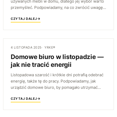
używanych mebli w domu, dlatego jej wybór warto
przemyśleć. Podpowiadamy, na co zwrócić uwagę
— od rozmiaru, przez wygodę, po wykończenie —
CZYTAJ DALEJ
aby posłużyła latami.
4 LISTOPADA 2025
YRKE®
Domowe biuro w listopadzie —
jak nie tracić energii
Listopadowa szarość i krótkie dni potrafią odebrać
energię, także tę do pracy. Podpowiadamy, jak
urządzić domowe biuro, by pomagało utrzymać
motywację mimo pogody — światłem, porządkiem i
CZYTAJ DALEJ
kilkoma ciepłymi akcentami.