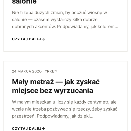
salonie
Nie trzeba dużych zmian, by poczuć wiosnę w
salonie — czasem wystarczy kilka dobrze
dobranych akcentów. Podpowiadamy, jak kolorem,
zielenią i lżejszymi tekstyliami odświeżyć wnętrze i
CZYTAJ DALEJ
wprowadzić wiosenny nastrój.
24 MARCA 2026
YRKE®
Mały metraż — jak zyskać
miejsce bez wyrzucania
W małym mieszkaniu liczy się każdy centymetr, ale
wcale nie trzeba pozbywać się rzeczy, żeby zyskać
przestrzeń. Podpowiadamy, jak dzięki
wielofunkcyjnym meblom i sprytnemu
CZYTAJ DALEJ
wykorzystaniu pionu odzyskać miejsce.