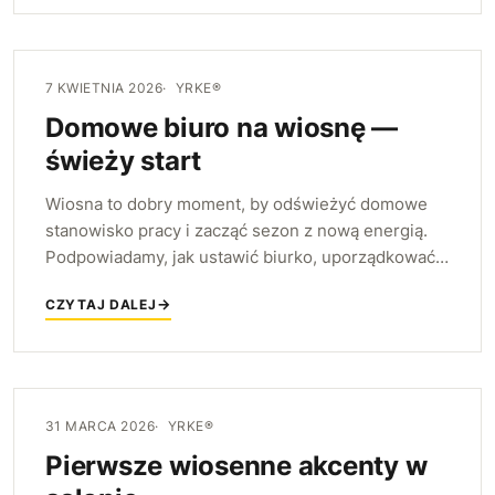
7 KWIETNIA 2026
YRKE®
Domowe biuro na wiosnę —
świeży start
Wiosna to dobry moment, by odświeżyć domowe
stanowisko pracy i zacząć sezon z nową energią.
Podpowiadamy, jak ustawić biurko, uporządkować
blat i kilkoma zmianami poprawić komfort oraz
CZYTAJ DALEJ
motywację do pracy.
31 MARCA 2026
YRKE®
Pierwsze wiosenne akcenty w