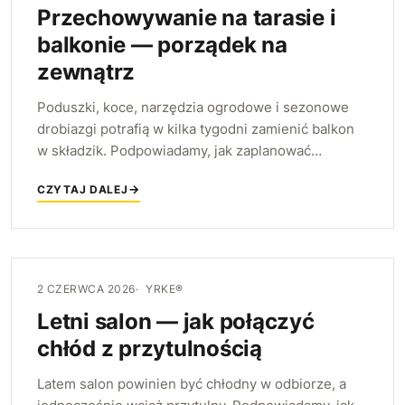
Przechowywanie na tarasie i
balkonie — porządek na
zewnątrz
Poduszki, koce, narzędzia ogrodowe i sezonowe
drobiazgi potrafią w kilka tygodni zamienić balkon
w składzik. Podpowiadamy, jak zaplanować
przechowywanie na tarasie i balkonie tak, aby było
CZYTAJ DALEJ
praktyczne, pojemne i ładne — oraz jakie meble
YRKE sprawdzą się w tej roli.
2 CZERWCA 2026
YRKE®
Letni salon — jak połączyć
chłód z przytulnością
Latem salon powinien być chłodny w odbiorze, a