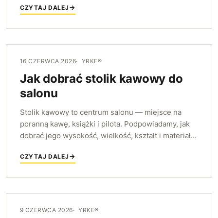
CZYTAJ DALEJ
prawdziwego odpoczynku.
16 CZERWCA 2026
YRKE®
Jak dobrać stolik kawowy do
salonu
Stolik kawowy to centrum salonu — miejsce na
poranną kawę, książki i pilota. Podpowiadamy, jak
dobrać jego wysokość, wielkość, kształt i materiał,
aby idealnie pasował do sofy i całego wnętrza.
CZYTAJ DALEJ
9 CZERWCA 2026
YRKE®