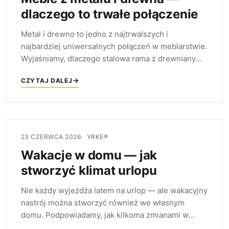
dlaczego to trwałe połączenie
Metal i drewno to jedno z najtrwalszych i
najbardziej uniwersalnych połączeń w meblarstwie.
Wyjaśniamy, dlaczego stalowa rama z drewnianym
blatem sprawdza się w salonie, biurze i jadalni — i
CZYTAJ DALEJ
jak wygląda to w meblach YRKE.
23 CZERWCA 2026
YRKE®
Wakacje w domu — jak
stworzyć klimat urlopu
Nie każdy wyjeżdża latem na urlop — ale wakacyjny
nastrój można stworzyć również we własnym
domu. Podpowiadamy, jak kilkoma zmianami w
aranżacji zamienić mieszkanie w miejsce