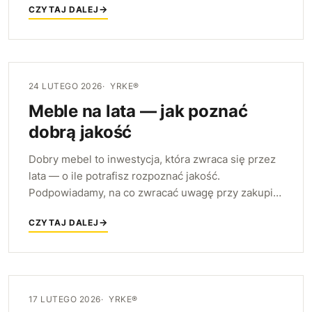
CZYTAJ DALEJ
meble YRKE do niego pasują.
24 LUTEGO 2026
YRKE®
Meble na lata — jak poznać
dobrą jakość
Dobry mebel to inwestycja, która zwraca się przez
lata — o ile potrafisz rozpoznać jakość.
Podpowiadamy, na co zwracać uwagę przy zakupie:
od konstrukcji i materiału, przez detale
CZYTAJ DALEJ
wykończenia, po ponadczasową formę.
17 LUTEGO 2026
YRKE®