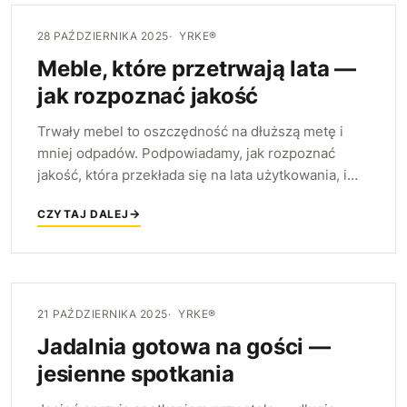
28 PAŹDZIERNIKA 2025
YRKE®
Meble, które przetrwają lata —
jak rozpoznać jakość
Trwały mebel to oszczędność na dłuższą metę i
mniej odpadów. Podpowiadamy, jak rozpoznać
jakość, która przekłada się na lata użytkowania, i
dlaczego warto myśleć o meblach jak o inwestycji,
CZYTAJ DALEJ
a nie zakupie na jeden sezon.
21 PAŹDZIERNIKA 2025
YRKE®
Jadalnia gotowa na gości —
jesienne spotkania