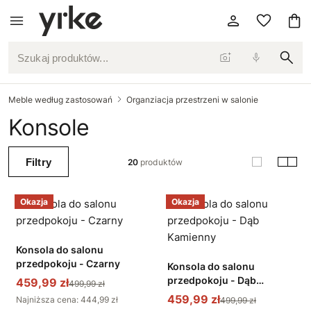
Szukaj produktów...
Meble według zastosowań
Organziacja przestrzeni w salonie
Konsole
Filtry
20
produktów
Okazja
Okazja
Konsola do salonu
przedpokoju - Czarny
Konsola do salonu
przedpokoju - Dąb
459,99 zł
499,99 zł
Kamienny
459,99 zł
Najniższa cena: 444,99 zł
499,99 zł