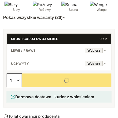
Biały
Różowy
Sosna
Wenge
Pokaż wszystkie warianty (20)
SKONFIGURUJ SWÓJ MEBEL
0 z 2
LEWE / PRAWE
Wybierz
Lewe
UCHWYTY
Wybierz
Prawe
Standard (srebrny)
Wybierz wszystkie opcje
Loft (czarny)
Darmowa dostawa · kurier z wniesieniem
Bez uchwytów
10 lat gwarancji producenta