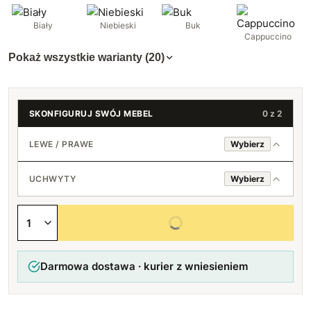
Biały
Niebieski
Buk
Cappuccino
Pokaż wszystkie warianty (20)
SKONFIGURUJ SWÓJ MEBEL
0 z 2
LEWE / PRAWE
Wybierz
Lewe
UCHWYTY
Wybierz
Prawe
Standard (srebrny)
Wybierz wszystkie opcje
Loft (czarny)
Darmowa dostawa · kurier z wniesieniem
Bez uchwytów