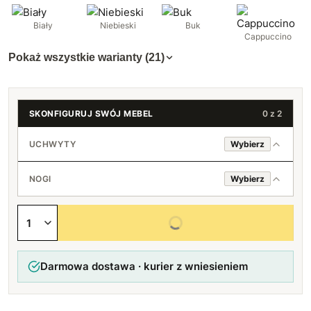
Biały
Niebieski
Buk
Cappuccino
Pokaż wszystkie warianty (21)
SKONFIGURUJ SWÓJ MEBEL
0 z 2
UCHWYTY
Wybierz
Standard (srebrne)
NOGI
Wybierz
Loft (czarne)
Srebrne
Wybierz wszystkie opcje
Brak uchwytów
Czarne
Darmowa dostawa · kurier z wniesieniem