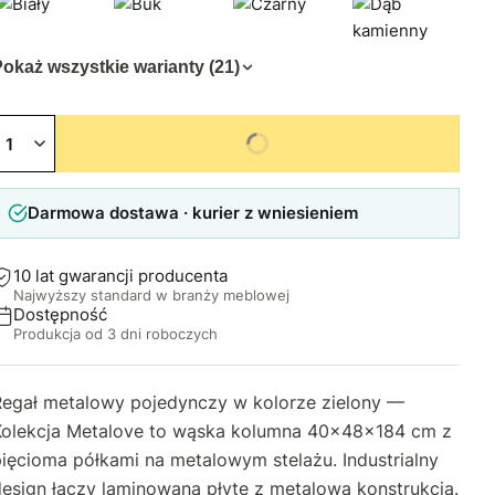
okaż wszystkie warianty (21)
Niedostępny
Darmowa dostawa · kurier z wniesieniem
10 lat gwarancji producenta
Najwyższy standard w branży meblowej
Dostępność
Produkcja od 3 dni roboczych
Regał metalowy pojedynczy w kolorze zielony —
Kolekcja Metalove to wąska kolumna 40×48×184 cm z
ięcioma półkami na metalowym stelażu. Industrialny
esign łączy laminowaną płytę z metalową konstrukcją.