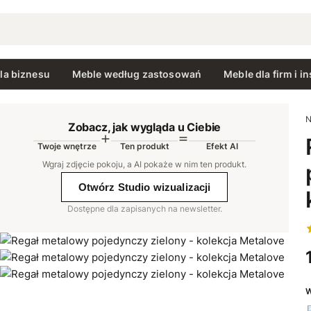
la biznesu
Meble według zastosowań
Meble dla firm i in
N
Zobacz, jak wygląda u Ciebie
Twoje wnętrze
Ten produkt
Efekt AI
AI
Wgraj zdjęcie pokoju, a AI pokaże w nim ten produkt
.
Otwórz Studio wizualizacji
Dostępne dla zapisanych na newsletter.
W