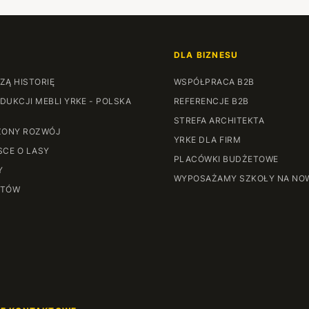
DLA BIZNESU
ZĄ HISTORIĘ
WSPÓŁPRACA B2B
DUKCJI MEBLI YRKE - POLSKA
REFERENCJE B2B
STREFA ARCHITEKTA
ONY ROZWÓJ
YRKE DLA FIRM
SCE O LASY
PLACÓWKI BUDŻETOWE
Y
WYPOSAŻAMY SZKOŁY NA NO
NTÓW