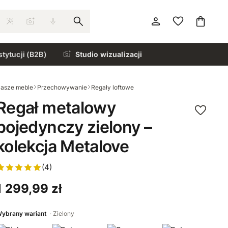
stytucji (B2B)
Studio wizualizacji
asze meble
Przechowywanie
Regały loftowe
Regał metalowy
pojedynczy zielony –
kolekcja Metalove
(4)
1 299,99 zł
ybrany wariant
Zielony