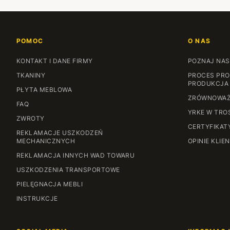
POMOC
O NAS
KONTAKT I DANE FIRMY
POZNAJ NAS
TKANINY
PROCES PRO
PRODUKCJA
PŁYTA MEBLOWA
ZRÓWNOWAŻ
FAQ
YRKE W TRO
ZWROTY
CERTYFIKAT
REKLAMACJE USZKODZEŃ
MECHANICZNYCH
OPINIE KLIE
REKLAMACJA INNYCH WAD TOWARU
USZKODZENIA TRANSPORTOWE
PIELĘGNACJA MEBLI
INSTRUKCJE