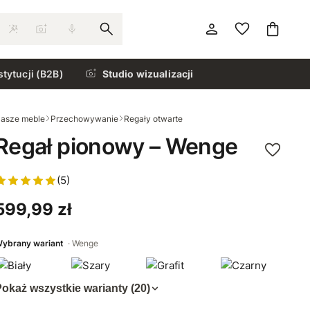
stytucji (B2B)
Studio wizualizacji
asze meble
Przechowywanie
Regały otwarte
Regał pionowy – Wenge
(5)
599,99 zł
ybrany wariant
Wenge
okaż wszystkie warianty (20)