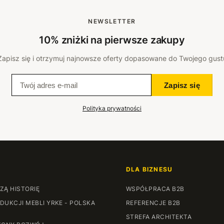
NEWSLETTER
10% zniżki na pierwsze zakupy
Zapisz się i otrzymuj najnowsze oferty dopasowane do Twojego gust
Zapisz się
Polityka prywatności
DLA BIZNESU
ZĄ HISTORIĘ
WSPÓŁPRACA B2B
DUKCJI MEBLI YRKE - POLSKA
REFERENCJE B2B
STREFA ARCHITEKTA