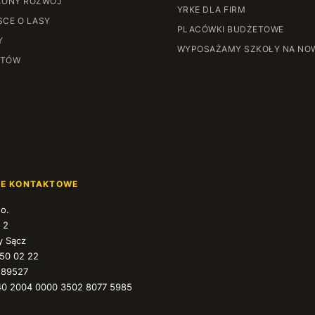
ONY ROZWÓJ
YRKE DLA FIRM
SCE O LASY
PLACÓWKI BUDŻETOWE
Y
WYPOSAŻAMY SZKOŁY NA NO
NTÓW
JE KONTAKTOWE
.o.
 2
 Sącz
350 02 22
589527
40 2004 0000 3502 8077 5985