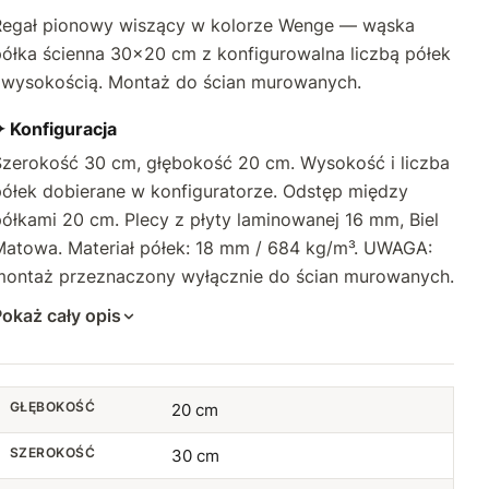
Regał pionowy wiszący w kolorze Wenge — wąska
półka ścienna 30×20 cm z konfigurowalna liczbą półek
i wysokością. Montaż do ścian murowanych.
✦ Konfiguracja
Szerokość 30 cm, głębokość 20 cm. Wysokość i liczba
półek dobierane w konfiguratorze. Odstęp między
ółkami 20 cm. Plecy z płyty laminowanej 16 mm, Biel
Matowa. Materiał półek: 18 mm / 684 kg/m³. UWAGA:
montaż przeznaczony wyłącznie do ścian murowanych.
okaż cały opis
GŁĘBOKOŚĆ
20 cm
SZEROKOŚĆ
30 cm