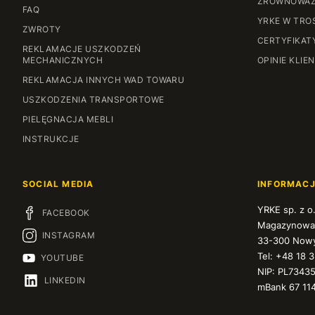
ZRÓWNOWAŻ
FAQ
YRKE W TRO
ZWROTY
CERTYFIKAT
REKLAMACJE USZKODZEŃ
MECHANICZNYCH
OPINIE KLIE
REKLAMACJA INNYCH WAD TOWARU
USZKODZENIA TRANSPORTOWE
PIELĘGNACJA MEBLI
INSTRUKCJE
SOCIAL MEDIA
INFORMAC
YRKE sp. z o
FACEBOOK
Magazynowa
INSTAGRAM
33-300 Nowy
Tel: +48 18 
YOUTUBE
NIP: PL7343
LINKEDIN
mBank 67 11