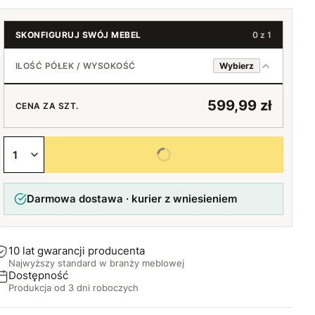
SKONFIGURUJ SWÓJ MEBEL
0 z 1
ILOŚĆ PÓŁEK / WYSOKOŚĆ
Wybierz
2 półki / 40 cm
599,99 zł
CENA ZA SZT.
3 półki / 60 cm
+10 zł
Wybierz wszystkie opcje
4 półki / 80 cm
+20 zł
Darmowa dostawa · kurier z wniesieniem
5 półek / 100 cm
+40 zł
6 półek / 120 cm
+50 zł
10 lat gwarancji producenta
Najwyższy standard w branży meblowej
Dostępność
Produkcja od 3 dni roboczych