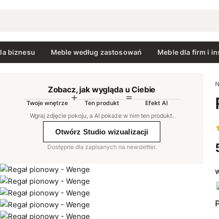
la biznesu
Meble według zastosowań
Meble dla firm i in
N
Zobacz, jak wygląda u Ciebie
Twoje wnętrze
Ten produkt
Efekt AI
AI
Wgraj zdjęcie pokoju, a AI pokaże w nim ten produkt
.
Otwórz Studio wizualizacji
Dostępne dla zapisanych na newsletter.
W
P