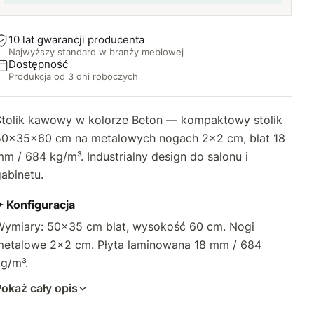
46 cm
45 cm
+31,50 zł
+26,25 zł
10 lat gwarancji producenta
Najwyższy standard w branży meblowej
47 cm
46 cm
+36,75 zł
+31,50 zł
Dostępność
Produkcja od 3 dni roboczych
48 cm
47 cm
+42 zł
+36,75 zł
Stolik kawowy w kolorze Beton — kompaktowy stolik
49 cm
48 cm
+47,25 zł
+42 zł
50×35×60 cm na metalowych nogach 2×2 cm, blat 18
m / 684 kg/m³. Industrialny design do salonu i
50 cm
49 cm
+52,50 zł
+47,25 zł
abinetu.
51 cm
50 cm
+57,75 zł
+52,50 zł
✦ Konfiguracja
Wymiary: 50×35 cm blat, wysokość 60 cm. Nogi
52 cm
51 cm
+63 zł
+57,75 zł
metalowe 2×2 cm. Płyta laminowana 18 mm / 684
53 cm
52 cm
+68,25 zł
g/m³.
+63 zł
okaż cały opis
54 cm
53 cm
+73,50 zł
+68,25 zł