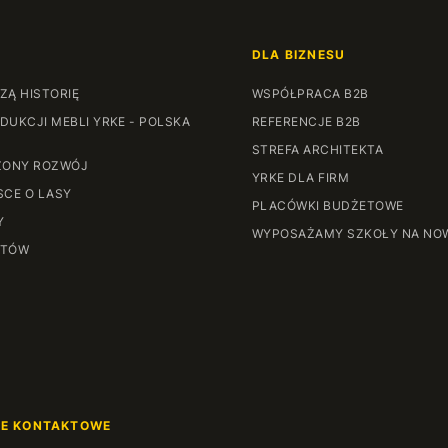
DLA BIZNESU
ZĄ HISTORIĘ
WSPÓŁPRACA B2B
DUKCJI MEBLI YRKE - POLSKA
REFERENCJE B2B
STREFA ARCHITEKTA
ONY ROZWÓJ
YRKE DLA FIRM
SCE O LASY
PLACÓWKI BUDŻETOWE
Y
WYPOSAŻAMY SZKOŁY NA NO
NTÓW
JE KONTAKTOWE