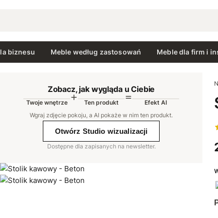
la biznesu
Meble według zastosowań
Meble dla firm i in
N
Zobacz, jak wygląda u Ciebie
Twoje wnętrze
Ten produkt
Efekt AI
AI
Wgraj zdjęcie pokoju, a AI pokaże w nim ten produkt
.
Otwórz Studio wizualizacji
Dostępne dla zapisanych na newsletter.
W
P