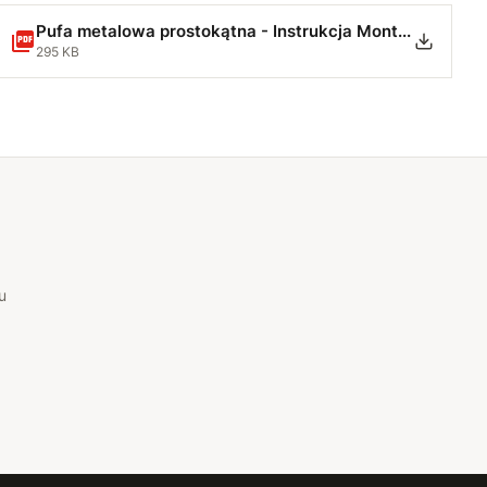
Pufa metalowa prostokątna - Instrukcja Montażu .pdf
53 cm
52 cm
+169 zł
51 cm
+162 zł
+155 zł
295 KB
54 cm
53 cm
+177 zł
52 cm
+169 zł
+162 zł
55 cm
54 cm
+184 zł
53 cm
+177 zł
+169 zł
56 cm
55 cm
+192 zł
54 cm
+184 zł
+177 zł
57 cm
56 cm
+199 zł
55 cm
+192 zł
+184 zł
u
58 cm
57 cm
+206 zł
56 cm
+199 zł
+192 zł
59 cm
58 cm
+214 zł
57 cm
+206 zł
+199 zł
60 cm
59 cm
+221 zł
58 cm
+214 zł
+206 zł
61 cm
+228 zł
60 cm
59 cm
+221 zł
+214 zł