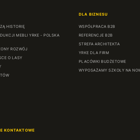
DLA BIZNESU
ZĄ HISTORIĘ
WSPÓŁPRACA B2B
DUKCJI MEBLI YRKE - POLSKA
REFERENCJE B2B
STREFA ARCHITEKTA
ONY ROZWÓJ
YRKE DLA FIRM
SCE O LASY
PLACÓWKI BUDŻETOWE
Y
WYPOSAŻAMY SZKOŁY NA NO
NTÓW
JE KONTAKTOWE