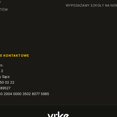
Y
WYPOSAŻAMY SZKOŁY NA NO
NTÓW
JE KONTAKTOWE
.o.
 2
 Sącz
350 02 22
589527
40 2004 0000 3502 8077 5985