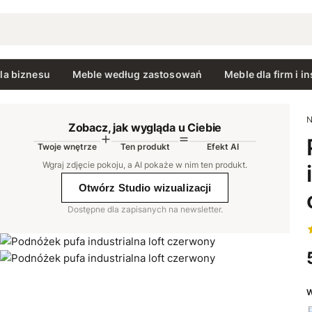
la biznesu
Meble według zastosowań
Meble dla firm i in
N
Zobacz, jak wygląda u Ciebie
Twoje wnętrze
Ten produkt
Efekt AI
AI
Wgraj zdjęcie pokoju, a AI pokaże w nim ten produkt
.
Otwórz Studio wizualizacji
Dostępne dla zapisanych na newsletter.
W