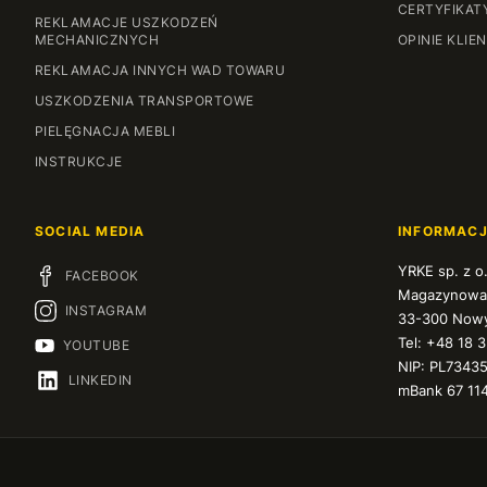
CERTYFIKAT
REKLAMACJE USZKODZEŃ
MECHANICZNYCH
OPINIE KLIE
REKLAMACJA INNYCH WAD TOWARU
USZKODZENIA TRANSPORTOWE
PIELĘGNACJA MEBLI
INSTRUKCJE
SOCIAL MEDIA
INFORMAC
YRKE sp. z o
FACEBOOK
Magazynowa
INSTAGRAM
33-300 Nowy
Tel: +48 18 
YOUTUBE
NIP: PL7343
LINKEDIN
mBank 67 11