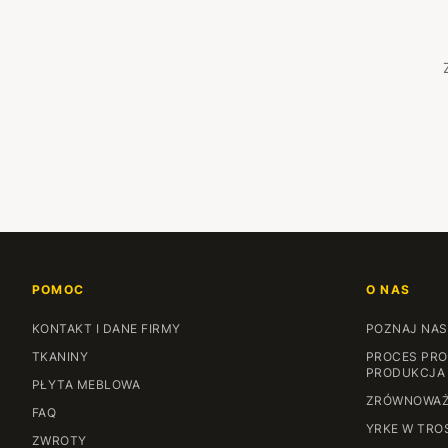
POMOC
O NAS
KONTAKT I DANE FIRMY
POZNAJ NAS
TKANINY
PROCES PRO
PRODUKCJA
PŁYTA MEBLOWA
ZRÓWNOWAŻ
FAQ
YRKE W TRO
ZWROTY