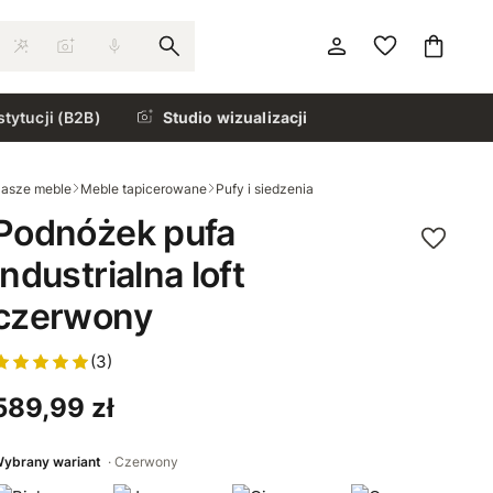
stytucji (B2B)
Studio wizualizacji
asze meble
Meble tapicerowane
Pufy i siedzenia
Podnóżek pufa
industrialna loft
czerwony
(3)
589,99 zł
ybrany wariant
Czerwony