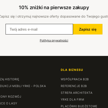
10% zniżki na pierwsze zakupy
Zapisz się i otrzymuj najnowsze oferty dopasowane do Twojego gust
Zapisz się
Polityka prywatności
DLA BIZNESU
ZĄ HISTORIĘ
WSPÓŁPRACA B2B
DUKCJI MEBLI YRKE - POLSKA
REFERENCJE B2B
STREFA ARCHITEKTA
ONY ROZWÓJ
YRKE DLA FIRM
SCE O LASY
PLACÓWKI BUDŻETOWE