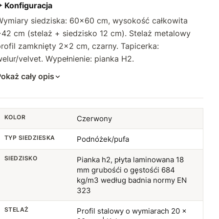
✦ Konfiguracja
Wymiary siedziska: 60×60 cm, wysokość całkowita
42 cm (stelaż + siedzisko 12 cm). Stelaż metalowy
rofil zamknięty 2×2 cm, czarny. Tapicerka:
elur/velvet. Wypełnienie: pianka H2.
okaż cały opis
KOLOR
Czerwony
TYP SIEDZIESKA
Podnóżek/pufa
SIEDZISKO
Pianka h2, płyta laminowana 18
mm grubośći o gęstośći 684
kg/m3 według badnia normy EN
323
STELAŻ
Profil stalowy o wymiarach 20 ×