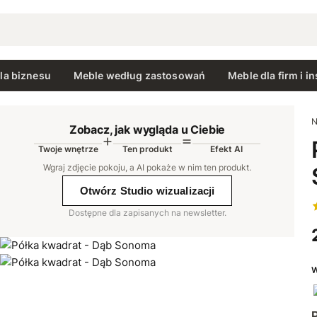
la biznesu
Meble według zastosowań
Meble dla firm i in
N
Zobacz, jak wygląda u Ciebie
Twoje wnętrze
Ten produkt
Efekt AI
AI
Wgraj zdjęcie pokoju, a AI pokaże w nim ten produkt
.
Otwórz Studio wizualizacji
Dostępne dla zapisanych na newsletter.
W
P