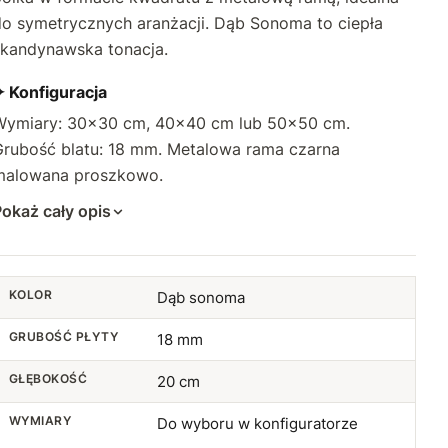
do symetrycznych aranżacji. Dąb Sonoma to ciepła
skandynawska tonacja.
✦ Konfiguracja
Wymiary: 30×30 cm, 40×40 cm lub 50×50 cm.
Grubość blatu: 18 mm. Metalowa rama czarna
malowana proszkowo.
okaż cały opis
KOLOR
Dąb sonoma
GRUBOŚĆ PŁYTY
18 mm
GŁĘBOKOŚĆ
20 cm
WYMIARY
Do wyboru w konfiguratorze