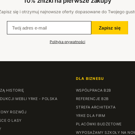
10% zniżki na pierwsze zakupy
Zapisz się i otrzymuj najnowsze oferty dopasowane do Twojego gust
Zapisz się
Polityka prywatności
DLA BIZNESU
ZĄ HISTORIĘ
WSPÓŁPRACA B2B
DUKCJI MEBLI YRKE - POLSKA
REFERENCJE B2B
STREFA ARCHITEKTA
ONY ROZWÓJ
YRKE DLA FIRM
SCE O LASY
PLACÓWKI BUDŻETOWE
Y
WYPOSAŻAMY SZKOŁY NA NO