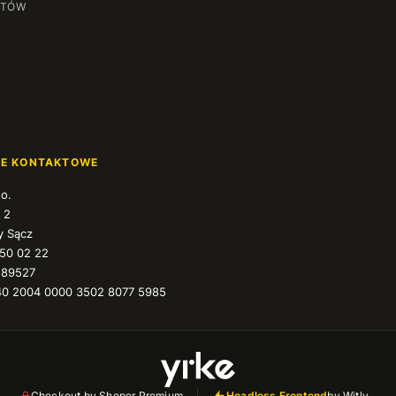
NTÓW
JE KONTAKTOWE
.o.
 2
 Sącz
350 02 22
589527
40 2004 0000 3502 8077 5985
Checkout by Shoper Premium
Headless Frontend
by Witly