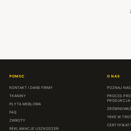
POMOC
O NAS
KONTAKT I DANE FIRMY
POZNAJ NAS
TKANINY
PROCES PRO
PRODUKCJA
PŁYTA MEBLOWA
ZRÓWNOWAŻ
FAQ
YRKE W TRO
ZWROTY
CERTYFIKAT
REKLAMACJE USZKODZEŃ