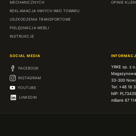
MECHANICZNYCH
OPINIE KLIE
REKLAMACJA INNYCH WAD TOWARU
USZKODZENIA TRANSPORTOWE
PIELĘGNACJA MEBLI
INSTRUKCJE
SOCIAL MEDIA
INFORMAC
YRKE sp. z o
FACEBOOK
Magazynowa
INSTAGRAM
33-300 Nowy
Tel: +48 18 
YOUTUBE
NIP: PL7343
LINKEDIN
mBank 67 11