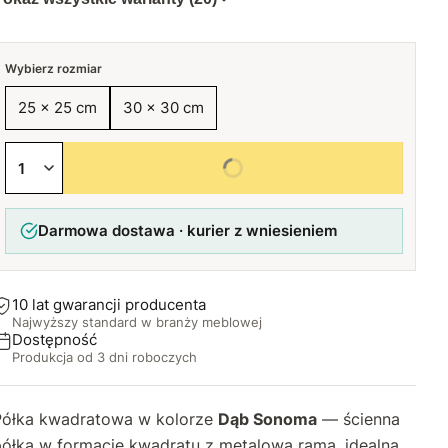
Wybierz rozmiar
25 x 25 cm
30 x 30 cm
Wybierz wszystkie opcje
Darmowa dostawa · kurier z wniesieniem
10 lat gwarancji producenta
Najwyższy standard w branży meblowej
Dostępność
Produkcja od 3 dni roboczych
Półka kwadratowa w kolorze
Dąb Sonoma
— ścienna
półka w formacie kwadratu z metalową ramą, idealna