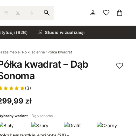
stytucji (B2B)
Studio wizualizacji
asze meble
Półki ścienne
Półka kwadrat
Półka kwadrat – Dąb
Sonoma
(3)
299,99 zł
ybrany wariant
Dąb sonoma
okaż wszystkie warianty (20)