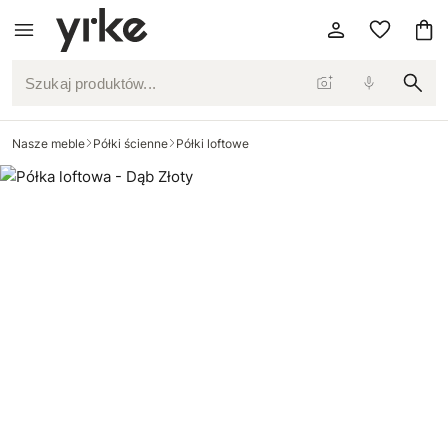
Szukaj produktów...
Nasze meble
Półki ścienne
Półki loftowe