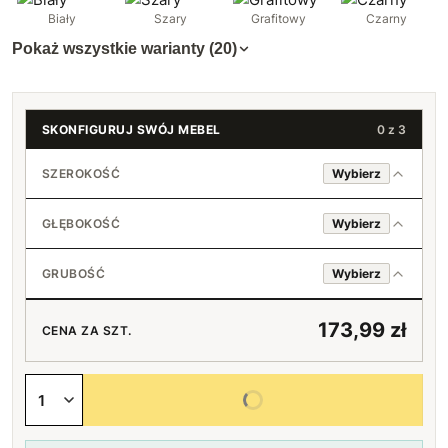
Biały
Szary
Grafitowy
Czarny
Pokaż wszystkie warianty (20)
SKONFIGURUJ SWÓJ MEBEL
0 z 3
SZEROKOŚĆ
Wybierz
GŁĘBOKOŚĆ
Wybierz
30 cm
GRUBOŚĆ
Wybierz
18 [mm]
31 cm
15 cm
173,99 zł
CENA ZA SZT.
36 [mm]
32 cm
+80 zł
16 cm
+3 zł
Wybierz wszystkie opcje
33 cm
17 cm
+6 zł