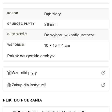
43 cm
27 cm
+35 zł
44 cm
28 cm
+0,72 zł
KOLOR
Dąb złoty
+38 zł
GRUBOŚĆ PŁYTY
36 mm
45 cm
29 cm
+3,60 zł
+41 zł
GŁĘBOKOŚĆ
Do wyboru w konfiguratorze
46 cm
+6,48 zł
30 cm
+44 zł
WSPORNIK
10 x 15 x 4 cm
47 cm
+8,40 zł
Pokaż wszystkie cechy
48 cm
+11,28 zł
Wzorniki płyty
49 cm
+14,16 zł
50 cm
Zakup dla instytucji
+16,08 zł
51 cm
+18,96 zł
PLIKI DO POBRANIA
52 cm
+21,84 zł