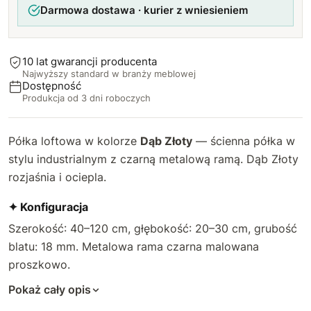
Darmowa dostawa · kurier z wniesieniem
34 cm
18 cm
+9 zł
35 cm
19 cm
+12 zł
10 lat gwarancji producenta
Najwyższy standard w branży meblowej
36 cm
20 cm
+15 zł
Dostępność
Produkcja od 3 dni roboczych
37 cm
21 cm
+18 zł
Półka loftowa w kolorze
Dąb Złoty
— ścienna półka w
38 cm
22 cm
+21 zł
stylu industrialnym z czarną metalową ramą. Dąb Złoty
rozjaśnia i ociepla.
39 cm
23 cm
+23 zł
✦ Konfiguracja
40 cm
24 cm
+26 zł
Szerokość: 40–120 cm, głębokość: 20–30 cm, grubość
blatu: 18 mm. Metalowa rama czarna malowana
41 cm
25 cm
+29 zł
proszkowo.
42 cm
26 cm
+32 zł
Pokaż cały opis