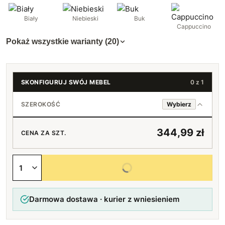
Biały
Niebieski
Buk
Cappuccino
Pokaż wszystkie warianty (20)
SKONFIGURUJ SWÓJ MEBEL
0 z 1
SZEROKOŚĆ
Wybierz
344,99 zł
CENA ZA SZT.
40 cm
Wybierz wszystkie opcje
41 cm
+1 zł
Darmowa dostawa · kurier z wniesieniem
42 cm
+6 zł