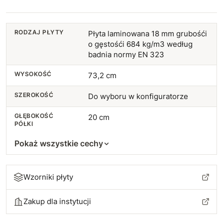
53 cm
+65 zł
RODZAJ PŁYTY
Płyta laminowana 18 mm grubośći
54 cm
+70 zł
o gęstośći 684 kg/m3 według
badnia normy EN 323
55 cm
+76 zł
WYSOKOŚĆ
73,2 cm
56 cm
+81 zł
SZEROKOŚĆ
Do wyboru w konfiguratorze
57 cm
+86 zł
GŁĘBOKOŚĆ
20 cm
PÓŁKI
58 cm
+92 zł
Pokaż wszystkie cechy
59 cm
+97 zł
Wzorniki płyty
60 cm
+102 zł
Zakup dla instytucji
61 cm
+108 zł