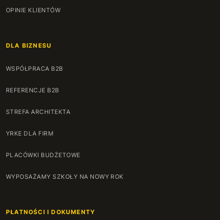
90 cm
OPINIE KLIENTÓW
+262 zł
91 cm
+268 zł
DLA BIZNESU
92 cm
+273 zł
WSPÓŁPRACA B2B
93 cm
+278 zł
REFERENCJE B2B
94 cm
+284 zł
STREFA ARCHITEKTA
95 cm
+289 zł
YRKE DLA FIRM
96 cm
+294 zł
PLACÓWKI BUDŻETOWE
97 cm
+300 zł
WYPOSAŻAMY SZKOŁY NA NOWY ROK
98 cm
+305 zł
PŁATNOŚCI I DOKUMENTY