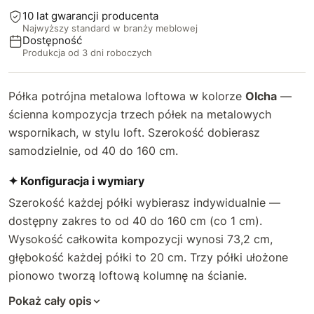
43 cm
+12 zł
10 lat gwarancji producenta
Najwyższy standard w branży meblowej
44 cm
+17 zł
Dostępność
Produkcja od 3 dni roboczych
45 cm
+22 zł
Półka potrójna metalowa loftowa w kolorze
Olcha
—
46 cm
+28 zł
ścienna kompozycja trzech półek na metalowych
wspornikach, w stylu loft. Szerokość dobierasz
47 cm
+33 zł
samodzielnie, od 40 do 160 cm.
48 cm
+38 zł
✦ Konfiguracja i wymiary
Szerokość każdej półki wybierasz indywidualnie —
49 cm
+44 zł
dostępny zakres to od 40 do 160 cm (co 1 cm).
Wysokość całkowita kompozycji wynosi 73,2 cm,
50 cm
+49 zł
głębokość każdej półki to 20 cm. Trzy półki ułożone
51 cm
+54 zł
pionowo tworzą loftową kolumnę na ścianie.
Pokaż cały opis
52 cm
+60 zł