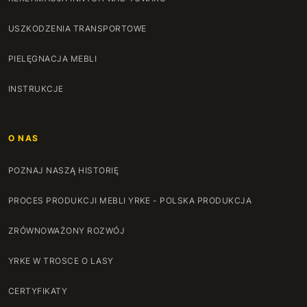
81 cm
+214 zł
USZKODZENIA TRANSPORTOWE
82 cm
PIELĘGNACJA MEBLI
+220 zł
INSTRUKCJE
83 cm
+225 zł
84 cm
+230 zł
O NAS
85 cm
+236 zł
POZNAJ NASZĄ HISTORIĘ
86 cm
+241 zł
PROCES PRODUKCJI MEBLI YRKE - POLSKA PRODUKCJA
87 cm
+246 zł
ZRÓWNOWAŻONY ROZWÓJ
88 cm
+252 zł
YRKE W TROSCE O LASY
89 cm
+257 zł
CERTYFIKATY