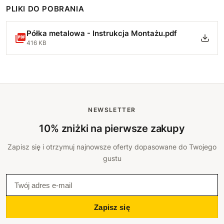
PLIKI DO POBRANIA
62 cm
+113 zł
Półka metalowa - Instrukcja Montażu.pdf
63 cm
+118 zł
416 KB
64 cm
+124 zł
65 cm
+129 zł
66 cm
+134 zł
NEWSLETTER
10% zniżki na pierwsze zakupy
67 cm
+140 zł
Zapisz się i otrzymuj najnowsze oferty dopasowane do Twojego
68 cm
+145 zł
gustu
69 cm
+150 zł
70 cm
+156 zł
Zapisz się