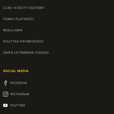
99 cm
+310 zł
CZAS I KOSZTY DOSTAWY
100 cm
+316 zł
FORMY PŁATNOŚCI
101 cm
+321 zł
REGULAMIN
102 cm
+326 zł
POLITYKA PRYWATNOŚCI
103 cm
+332 zł
ZMIEŃ USTAWIENIA COOKIES
104 cm
+337 zł
SOCIAL MEDIA
105 cm
+342 zł
FACEBOOK
106 cm
+348 zł
INSTAGRAM
107 cm
+353 zł
YOUTUBE
108 cm
+358 zł