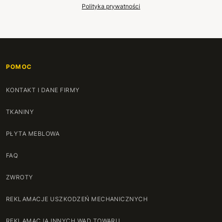
71 cm
+161 zł
Polityka prywatności
72 cm
+166 zł
73 cm
+172 zł
POMOC
74 cm
+177 zł
KONTAKT I DANE FIRMY
75 cm
+182 zł
TKANINY
76 cm
+188 zł
PŁYTA MEBLOWA
77 cm
+193 zł
FAQ
78 cm
+198 zł
ZWROTY
79 cm
+204 zł
REKLAMACJE USZKODZEŃ MECHANICZNYCH
80 cm
+209 zł
REKLAMACJA INNYCH WAD TOWARU