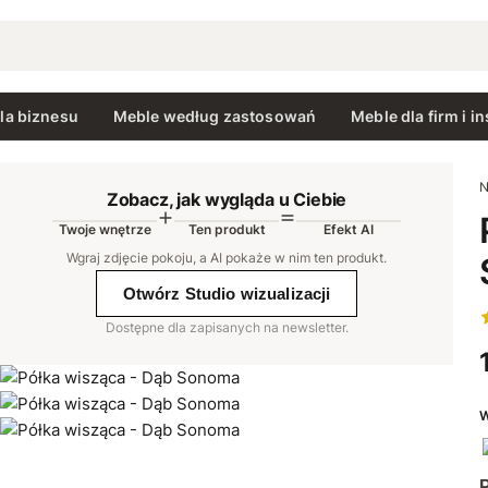
la biznesu
Meble według zastosowań
Meble dla firm i in
N
Zobacz, jak wygląda u Ciebie
Twoje wnętrze
Ten produkt
Efekt AI
AI
Wgraj zdjęcie pokoju, a AI pokaże w nim ten produkt
.
Otwórz Studio wizualizacji
Dostępne dla zapisanych na newsletter.
W
P