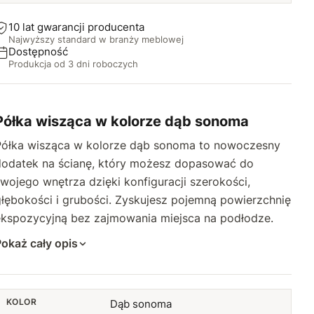
20 cm
+50 zł
35 cm
+21,63 zł
10 lat gwarancji producenta
Najwyższy standard w branży meblowej
21 cm
+60 zł
36 cm
+22,51 zł
Dostępność
Produkcja od 3 dni roboczych
22 cm
+70 zł
37 cm
+23,38 zł
23 cm
+80 zł
38 cm
+24,27 zł
Półka wisząca w kolorze dąb sonoma
24 cm
Półka wisząca w kolorze dąb sonoma to nowoczesny
+90 zł
39 cm
+25,14 zł
dodatek na ścianę, który możesz dopasować do
25 cm
+100 zł
40 cm
wojego wnętrza dzięki konfiguracji szerokości,
+26,02 zł
łębokości i grubości. Zyskujesz pojemną powierzchnię
41 cm
+26,90 zł
ekspozycyjną bez zajmowania miejsca na podłodze.
okaż cały opis
42 cm
+27,78 zł
43 cm
+28,66 zł
KOLOR
Dąb sonoma