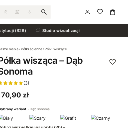
stytucji (B2B)
Studio wizualizacji
asze meble
Półki ścienne
Półki wiszące
Półka wisząca – Dąb
Sonoma
(3)
170,90 zł
ybrany wariant
Dąb sonoma
okaż wszystkie warianty (20)