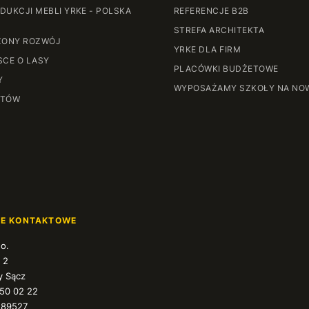
DUKCJI MEBLI YRKE - POLSKA
REFERENCJE B2B
STREFA ARCHITEKTA
ONY ROZWÓJ
YRKE DLA FIRM
SCE O LASY
PLACÓWKI BUDŻETOWE
Y
WYPOSAŻAMY SZKOŁY NA NO
NTÓW
JE KONTAKTOWE
.o.
 2
 Sącz
350 02 22
589527