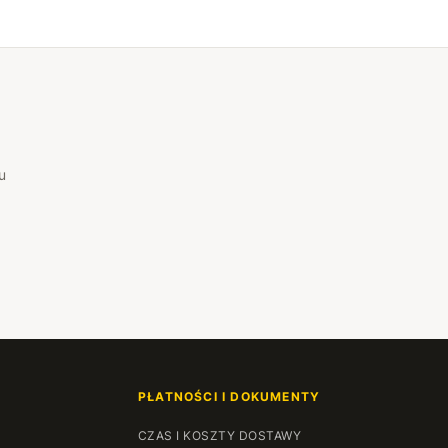
54 cm
+38,32 zł
55 cm
+39,20 zł
56 cm
+40,08 zł
u
57 cm
+40,96 zł
58 cm
+41,84 zł
59 cm
+42,71 zł
60 cm
+43,59 zł
61 cm
+44,47 zł
PŁATNOŚCI I DOKUMENTY
62 cm
+45,35 zł
CZAS I KOSZTY DOSTAWY