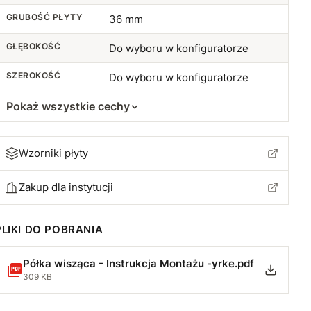
44 cm
+29,54 zł
GRUBOŚĆ PŁYTY
36 mm
45 cm
+30,42 zł
GŁĘBOKOŚĆ
Do wyboru w konfiguratorze
46 cm
+31,30 zł
SZEROKOŚĆ
Do wyboru w konfiguratorze
47 cm
+32,18 zł
Pokaż wszystkie cechy
48 cm
+33,05 zł
Wzorniki płyty
49 cm
+33,94 zł
Zakup dla instytucji
50 cm
+34,81 zł
PLIKI DO POBRANIA
51 cm
+35,69 zł
Półka wisząca - Instrukcja Montażu -yrke.pdf
52 cm
+36,56 zł
309 KB
53 cm
+37,45 zł