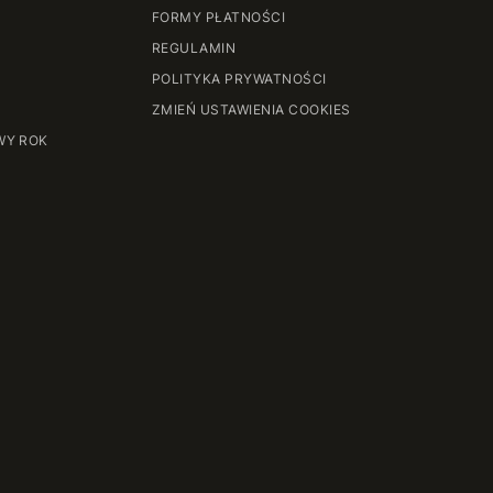
63 cm
FORMY PŁATNOŚCI
+46,22 zł
REGULAMIN
64 cm
+47,10 zł
POLITYKA PRYWATNOŚCI
ZMIEŃ USTAWIENIA COOKIES
65 cm
+47,98 zł
WY ROK
66 cm
+48,86 zł
67 cm
+49,74 zł
68 cm
+50,62 zł
69 cm
+51,50 zł
70 cm
+52,38 zł
71 cm
+53,26 zł