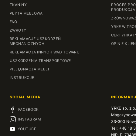
TKANINY
PROCES PRO
PRODUKCJA
PŁYTA MEBLOWA
ZRÓWNOWAŻ
FAQ
YRKE W TRO
ZWROTY
CERTYFIKAT
REKLAMACJE USZKODZEŃ
MECHANICZNYCH
OPINIE KLIE
REKLAMACJA INNYCH WAD TOWARU
USZKODZENIA TRANSPORTOWE
PIELĘGNACJA MEBLI
INSTRUKCJE
SOCIAL MEDIA
INFORMAC
YRKE sp. z o
FACEBOOK
Magazynowa
INSTAGRAM
33-300 Nowy
Tel: +48 18 
YOUTUBE
NIP: PL7343