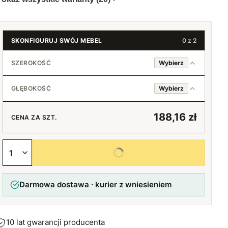
SKONFIGURUJ SWÓJ MEBEL
0 z 2
SZEROKOŚĆ
Wybierz
GŁĘBOKOŚĆ
Wybierz
15 cm
30 cm
188,16 zł
CENA ZA SZT.
16 cm
+5 zł
31 cm
+12,33 zł
Wybierz wszystkie opcje
17 cm
+10 zł
32 cm
+16,59 zł
Darmowa dostawa · kurier z wniesieniem
18 cm
+20 zł
33 cm
+19,43 zł
19 cm
+30 zł
34 cm
+22,25 zł
10 lat gwarancji producenta