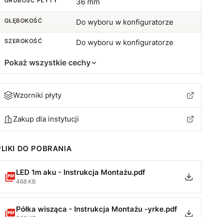
44 cm
GRUBOŚĆ PŁYTY
36 mm
+56,23 zł
GŁĘBOKOŚĆ
Do wyboru w konfiguratorze
45 cm
+59,06 zł
SZEROKOŚĆ
Do wyboru w konfiguratorze
46 cm
+61,90 zł
Pokaż wszystkie cechy
47 cm
+66,14 zł
48 cm
+68,97 zł
Wzorniki płyty
49 cm
+71,80 zł
Zakup dla instytucji
50 cm
+76,05 zł
PLIKI DO POBRANIA
51 cm
+78,88 zł
LED 1m aku - Instrukcja Montażu.pdf
468 KB
52 cm
+81,71 zł
Półka wisząca - Instrukcja Montażu -yrke.pdf
53 cm
+85,95 zł