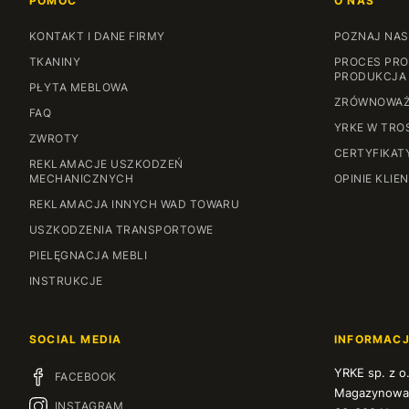
POMOC
O NAS
KONTAKT I DANE FIRMY
POZNAJ NAS
TKANINY
PROCES PRO
PRODUKCJA
PŁYTA MEBLOWA
ZRÓWNOWAŻ
FAQ
YRKE W TRO
ZWROTY
CERTYFIKAT
REKLAMACJE USZKODZEŃ
MECHANICZNYCH
OPINIE KLIE
REKLAMACJA INNYCH WAD TOWARU
USZKODZENIA TRANSPORTOWE
PIELĘGNACJA MEBLI
INSTRUKCJE
SOCIAL MEDIA
INFORMAC
YRKE sp. z o
FACEBOOK
Magazynowa
INSTAGRAM