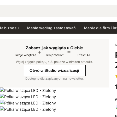
la biznesu
Meble według zastosowań
Meble dla firm i in
N
Zobacz, jak wygląda u Ciebie
Twoje wnętrze
Ten produkt
Efekt AI
AI
Wgraj zdjęcie pokoju, a AI pokaże w nim ten produkt
.
Otwórz Studio wizualizacji
Dostępne dla zapisanych na newsletter.
W
P