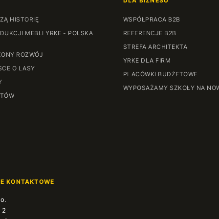
DLA BIZNESU
ZĄ HISTORIĘ
WSPÓŁPRACA B2B
DUKCJI MEBLI YRKE - POLSKA
REFERENCJE B2B
STREFA ARCHITEKTA
ONY ROZWÓJ
YRKE DLA FIRM
SCE O LASY
PLACÓWKI BUDŻETOWE
Y
WYPOSAŻAMY SZKOŁY NA NO
NTÓW
JE KONTAKTOWE
.o.
 2