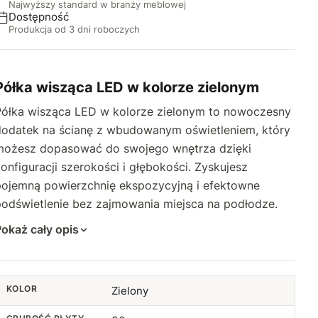
Najwyższy standard w branży meblowej
20 cm
+40 zł
35 cm
+26,50 zł
Dostępność
Produkcja od 3 dni roboczych
21 cm
+80 zł
36 cm
+29,33 zł
22 cm
+90 zł
37 cm
+32,16 zł
Półka wisząca LED w kolorze zielonym
Półka wisząca LED w kolorze zielonym to nowoczesny
23 cm
+100 zł
38 cm
+36,41 zł
dodatek na ścianę z wbudowanym oświetleniem, który
24 cm
+110 zł
możesz dopasować do swojego wnętrza dzięki
39 cm
+39,24 zł
onfiguracji szerokości i głębokości. Zyskujesz
25 cm
+120 zł
40 cm
+42,08 zł
pojemną powierzchnię ekspozycyjną i efektowne
podświetlenie bez zajmowania miejsca na podłodze.
41 cm
+46,32 zł
okaż cały opis
42 cm
+49,14 zł
43 cm
+51,99 zł
KOLOR
Zielony