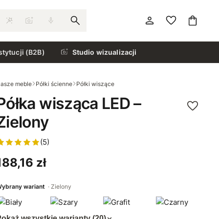
stytucji (B2B)
Studio wizualizacji
asze meble
Półki ścienne
Półki wiszące
Półka wisząca LED –
Zielony
(5)
188,16 zł
ybrany wariant
Zielony
okaż wszystkie warianty (20)