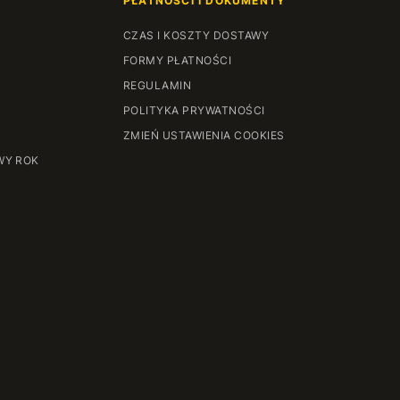
PŁATNOŚCI I DOKUMENTY
63 cm
+112,86 zł
CZAS I KOSZTY DOSTAWY
64 cm
+114,27 zł
FORMY PŁATNOŚCI
REGULAMIN
65 cm
+115,68 zł
POLITYKA PRYWATNOŚCI
ZMIEŃ USTAWIENIA COOKIES
66 cm
+117,11 zł
WY ROK
67 cm
+118,53 zł
68 cm
+119,93 zł
69 cm
+121,35 zł
70 cm
+122,77 zł
71 cm
+124,18 zł