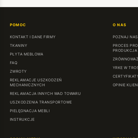
POMOC
O NAS
KONTAKT I DANE FIRMY
POZNAJ NAS
TKANINY
PROCES PRO
PRODUKCJA
PŁYTA MEBLOWA
ZRÓWNOWAŻ
FAQ
YRKE W TRO
ZWROTY
CERTYFIKAT
REKLAMACJE USZKODZEŃ
MECHANICZNYCH
OPINIE KLIE
REKLAMACJA INNYCH WAD TOWARU
USZKODZENIA TRANSPORTOWE
PIELĘGNACJA MEBLI
INSTRUKCJE