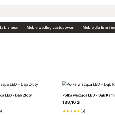
la biznesu
Meble według zastosowań
Meble dla firm i in
ca LED - Dąb Złoty
Półka wisząca LED - Dąb Kam
188,16 zł
5)
(5)