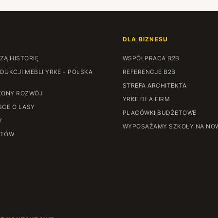
DLA BIZNESU
ZĄ HISTORIĘ
WSPÓŁPRACA B2B
DUKCJI MEBLI YRKE - POLSKA
REFERENCJE B2B
STREFA ARCHITEKTA
ONY ROZWÓJ
YRKE DLA FIRM
SCE O LASY
PLACÓWKI BUDŻETOWE
Y
WYPOSAŻAMY SZKOŁY NA NO
NTÓW