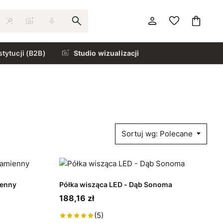
stytucji (B2B)
Studio wizualizacji
Sortuj wg: Polecane
ienny
Półka wisząca LED - Dąb Sonoma
188,16 zł
(5)