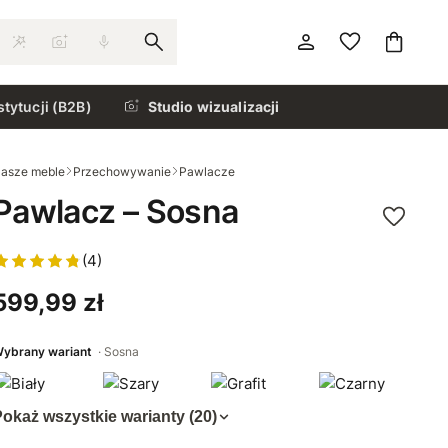
stytucji (B2B)
Studio wizualizacji
asze meble
Przechowywanie
Pawlacze
Pawlacz – Sosna
(4)
599,99 zł
ybrany wariant
Sosna
okaż wszystkie warianty (20)