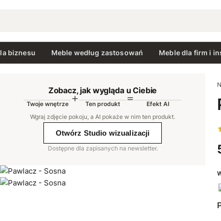
la biznesu
Meble według zastosowań
Meble dla firm i in
N
Zobacz, jak wygląda u Ciebie
Twoje wnętrze
Ten produkt
Efekt AI
AI
Wgraj zdjęcie pokoju, a AI pokaże w nim ten produkt
.
Otwórz Studio wizualizacji
Dostępne dla zapisanych na newsletter.
W
P