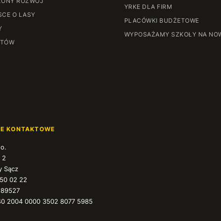
ONY ROZWÓJ
YRKE DLA FIRM
SCE O LASY
PLACÓWKI BUDŻETOWE
Y
WYPOSAŻAMY SZKOŁY NA NO
NTÓW
JE KONTAKTOWE
.o.
 2
 Sącz
350 02 22
589527
40 2004 0000 3502 8077 5985