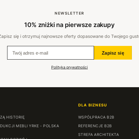
NEWSLETTER
10% zniżki na pierwsze zakupy
Zapisz się i otrzymuj najnowsze oferty dopasowane do Twojego gust
Zapisz się
Polityka prywatności
DLA BIZNESU
ZĄ HISTORIĘ
WSPÓŁPRACA B2B
DUKCJI MEBLI YRKE - POLSKA
REFERENCJE B2B
STREFA ARCHITEKTA