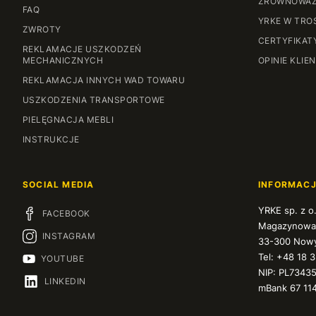
ZRÓWNOWAŻ
FAQ
YRKE W TRO
ZWROTY
CERTYFIKAT
REKLAMACJE USZKODZEŃ
MECHANICZNYCH
OPINIE KLIE
REKLAMACJA INNYCH WAD TOWARU
USZKODZENIA TRANSPORTOWE
PIELĘGNACJA MEBLI
INSTRUKCJE
SOCIAL MEDIA
INFORMAC
YRKE sp. z o
FACEBOOK
Magazynowa
INSTAGRAM
33-300 Nowy
Tel: +48 18 
YOUTUBE
NIP: PL7343
LINKEDIN
mBank 67 11