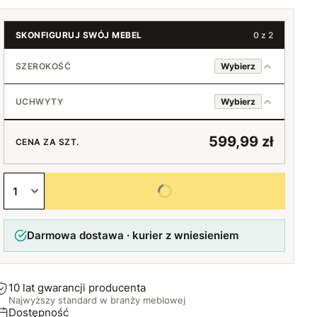
SKONFIGURUJ SWÓJ MEBEL
0 z 2
SZEROKOŚĆ
Wybierz
80 cm
UCHWYTY
Wybierz
90 cm
Bukowe
+20 zł
599,99 zł
CENA ZA SZT.
100 cm
Czarne
+40 zł
Wybierz wszystkie opcje
110 cm
+60 zł
Bez uchwytów
Darmowa dostawa · kurier z wniesieniem
120 cm
+80 zł
10 lat gwarancji producenta
Najwyższy standard w branży meblowej
Dostępność