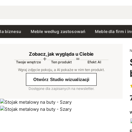
la biznesu
Meble według zastosowań
Meble dla firm i in
N
Zobacz, jak wygląda u Ciebie
Twoje wnętrze
Ten produkt
Efekt AI
AI
Wgraj zdjęcie pokoju, a AI pokaże w nim ten produkt
.
Otwórz Studio wizualizacji
Dostępne dla zapisanych na newsletter.
W
P