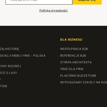
Polityka prywatności
DLA BIZNESU
ZĄ HISTORIĘ
WSPÓŁPRACA B2B
DUKCJI MEBLI YRKE - POLSKA
REFERENCJE B2B
STREFA ARCHITEKTA
ONY ROZWÓJ
YRKE DLA FIRM
SCE O LASY
PLACÓWKI BUDŻETOWE
Y
WYPOSAŻAMY SZKOŁY NA NO
NTÓW