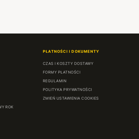
PŁATNOŚCI I DOKUMENTY
CZAS I KOSZTY DOSTAWY
FORMY PŁATNOŚCI
REGULAMIN
POLITYKA PRYWATNOŚCI
ZMIEŃ USTAWIENIA COOKIES
WY ROK