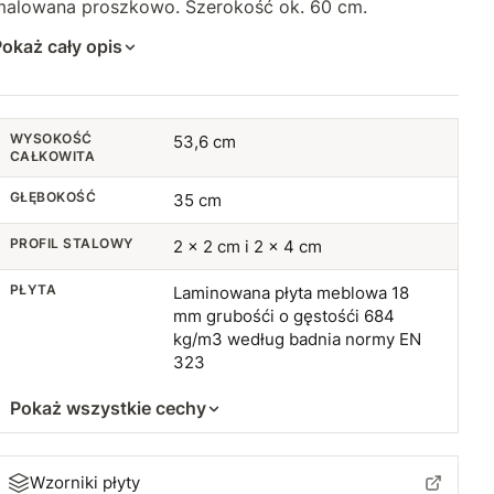
malowana proszkowo. Szerokość ok. 60 cm.
okaż cały opis
WYSOKOŚĆ
53,6 cm
CAŁKOWITA
GŁĘBOKOŚĆ
35 cm
PROFIL STALOWY
2 x 2 cm i 2 x 4 cm
PŁYTA
Laminowana płyta meblowa 18
mm grubośći o gęstośći 684
kg/m3 według badnia normy EN
323
Pokaż wszystkie cechy
Wzorniki płyty