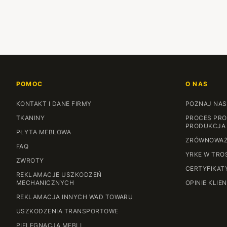
POMOC
O NAS
KONTAKT I DANE FIRMY
POZNAJ NAS
TKANINY
PROCES PRO
PRODUKCJA
PŁYTA MEBLOWA
ZRÓWNOWAŻ
FAQ
YRKE W TRO
ZWROTY
CERTYFIKAT
REKLAMACJE USZKODZEŃ
MECHANICZNYCH
OPINIE KLIE
REKLAMACJA INNYCH WAD TOWARU
USZKODZENIA TRANSPORTOWE
PIELĘGNACJA MEBLI