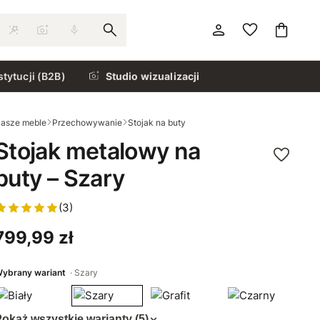
stytucji (B2B)
Studio wizualizacji
asze meble
Przechowywanie
Stojak na buty
Stojak metalowy na
buty – Szary
(3)
799,99 zł
ybrany wariant
Szary
okaż wszystkie warianty (5)