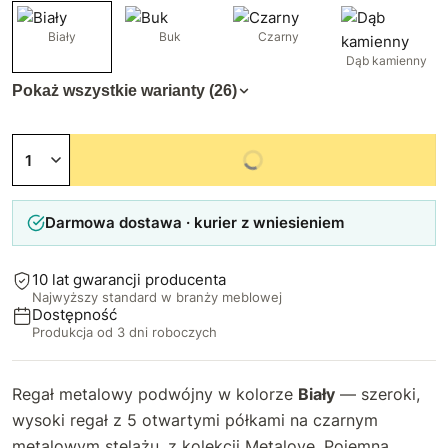
Biały
Buk
Czarny
Dąb kamienny
Pokaż wszystkie warianty (26)
Niedostępny
Darmowa dostawa · kurier z wniesieniem
10 lat gwarancji producenta
Najwyższy standard w branży meblowej
Dostępność
Produkcja od 3 dni roboczych
Regał metalowy podwójny w kolorze
Biały
— szeroki,
wysoki regał z 5 otwartymi półkami na czarnym
metalowym stelażu, z kolekcji Metalove. Pojemna