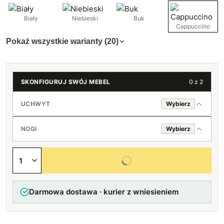
Biały
Niebieski
Buk
Cappuccino
Pokaż wszystkie warianty (20)
SKONFIGURUJ SWÓJ MEBEL
0 z 2
UCHWYT
Wybierz
Okrągły Scandi
NOGI
Wybierz
Czarny Loft
Bukowe Scandi
Wybierz wszystkie opcje
Srebrny Basic
Czarne Basic
Darmowa dostawa · kurier z wniesieniem
Srebrne Basic