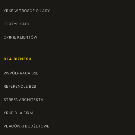
130 cm
+250 zł
YRKE W TROSCE O LASY
131 cm
+255 zł
CERTYFIKATY
132 cm
+260 zł
OPINIE KLIENTÓW
133 cm
+265 zł
DLA BIZNESU
134 cm
+270 zł
WSPÓŁPRACA B2B
135 cm
+275 zł
REFERENCJE B2B
136 cm
+280 zł
STREFA ARCHITEKTA
137 cm
+285 zł
YRKE DLA FIRM
138 cm
+290 zł
PLACÓWKI BUDŻETOWE
139 cm
+295 zł