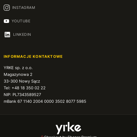
149 cm
+345 zł
INSTAGRAM
150 cm
YOUTUBE
+350 zł
LINKEDIN
151 cm
+355 zł
152 cm
+360 zł
INFORMACJE KONTAKTOWE
153 cm
+365 zł
YRKE sp. z o.o.
Magazynowa 2
154 cm
+370 zł
33-300 Nowy Sącz
Tel: +48 18 350 02 22
155 cm
NIP: PL7343589527
+375 zł
mBank 67 1140 2004 0000 3502 8077 5985
156 cm
+380 zł
157 cm
+385 zł