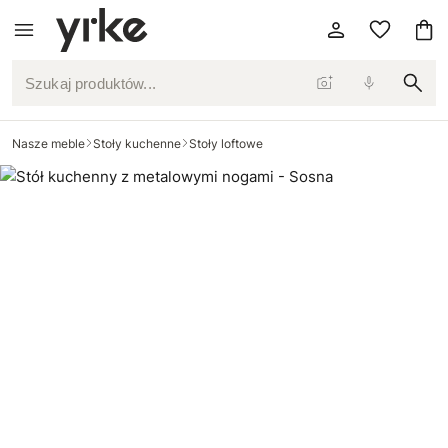
Szukaj produktów...
Nasze meble
Stoły kuchenne
Stoły loftowe