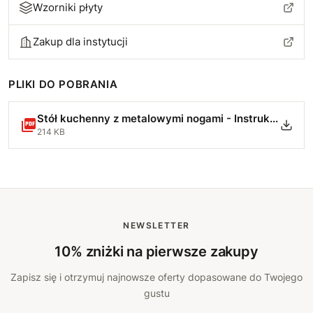
102 cm
81 cm
+110 zł
+231 zł
Wzorniki płyty
103 cm
82 cm
+115 zł
+242 zł
Zakup dla instytucji
104 cm
83 cm
+120 zł
+253 zł
PLIKI DO POBRANIA
105 cm
84 cm
+125 zł
+264 zł
Stół kuchenny z metalowymi nogami - Instrukcja Montażu.pdf
214 KB
106 cm
85 cm
+130 zł
+275 zł
107 cm
86 cm
+135 zł
+286 zł
108 cm
87 cm
+140 zł
+297 zł
NEWSLETTER
109 cm
88 cm
+145 zł
+308 zł
10% zniżki na pierwsze zakupy
110 cm
89 cm
+150 zł
+319 zł
Zapisz się i otrzymuj najnowsze oferty dopasowane do Twojego
gustu
111 cm
+155 zł
90 cm
+330 zł