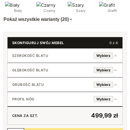
Biały
Czarny
Szary
Grafit
Pokaż wszystkie warianty (20)
SKONFIGURUJ SWÓJ MEBEL
0 z 4
SZEROKOŚĆ BLATU
Wybierz
GŁĘBOKOŚĆ BLATU
Wybierz
80 cm
GRUBOŚĆ BLATU
Wybierz
18 mm
81 cm
60 cm
PROFIL NÓG
Wybierz
+5 zł
36 mm
82 cm
4 x 2
+150 zł
61 cm
+10 zł
+11 zł
499,99 zł
CENA ZA SZT.
83 cm
6 x 2
62 cm
+60 zł
+15 zł
+22 zł