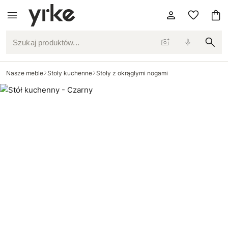
Szukaj produktów...
Nasze meble
Stoły kuchenne
Stoły z okrągłymi nogami