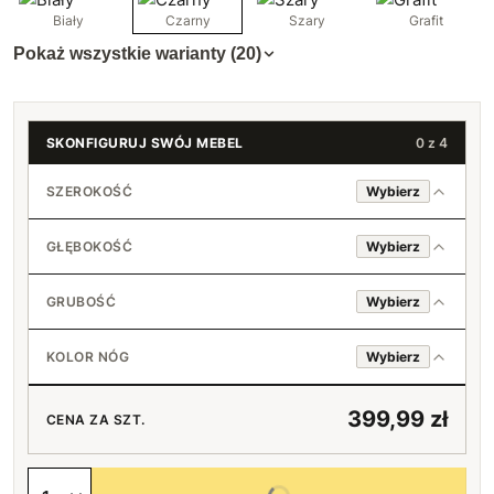
Biały
Czarny
Szary
Grafit
Pokaż wszystkie warianty (20)
SKONFIGURUJ SWÓJ MEBEL
0 z 4
SZEROKOŚĆ
Wybierz
GŁĘBOKOŚĆ
Wybierz
106 cm
GRUBOŚĆ
Wybierz
+198 zł
18 mm
107 cm
40 cm
KOLOR NÓG
Wybierz
+201 zł
36 mm
108 cm
Czarne 71 cm
+150 zł
41 cm
+204 zł
+6 zł
399,99 zł
CENA ZA SZT.
109 cm
Białe 71 cm
42 cm
+207 zł
+12 zł