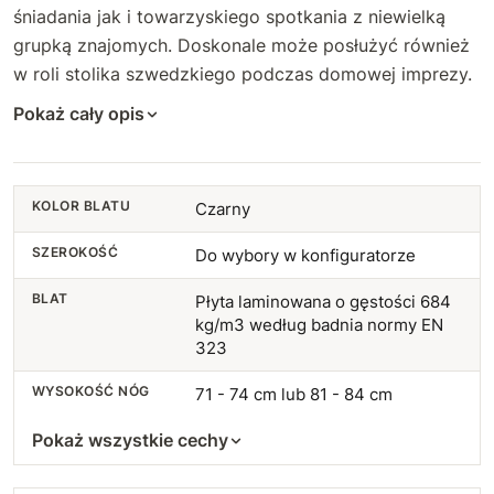
119 cm
52 cm
+237 zł
+72 zł
śniadania jak i towarzyskiego spotkania z niewielką
grupką znajomych. Doskonale może posłużyć również
120 cm
53 cm
+240 zł
+78 zł
w roli stolika szwedzkiego podczas domowej imprezy.
121 cm
54 cm
+243 zł
Pokaż cały opis
+84 zł
122 cm
55 cm
+246 zł
+90 zł
KOLOR BLATU
Czarny
123 cm
56 cm
+249 zł
+96 zł
SZEROKOŚĆ
Do wybory w konfiguratorze
124 cm
57 cm
+252 zł
+102 zł
BLAT
Płyta laminowana o gęstości 684
125 cm
58 cm
+255 zł
kg/m3 według badnia normy EN
+108 zł
323
126 cm
59 cm
+258 zł
+114 zł
WYSOKOŚĆ NÓG
71 - 74 cm lub 81 - 84 cm
127 cm
60 cm
+261 zł
+120 zł
Pokaż wszystkie cechy
128 cm
61 cm
+264 zł
+140 zł