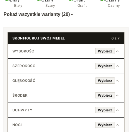
Biały
Szary
Grafit
Czarny
Pokaż wszystkie warianty (20)
SKONFIGURUJ SWÓJ MEBEL
0 z 7
WYSOKOŚĆ
Wybierz
180 cm
SZEROKOŚĆ
Wybierz
200 cm
80 cm
+150 zł
GŁĘBOKOŚĆ
Wybierz
90 cm
40 cm
+100 zł
ŚRODEK
Wybierz
45 cm
Półki
+80 zł
+140 zł
UCHWYTY
Wybierz
50 cm
Drążek + sześć półek
+130 zł
Standard (srebrny)
+70 zł
NOGI
Wybierz