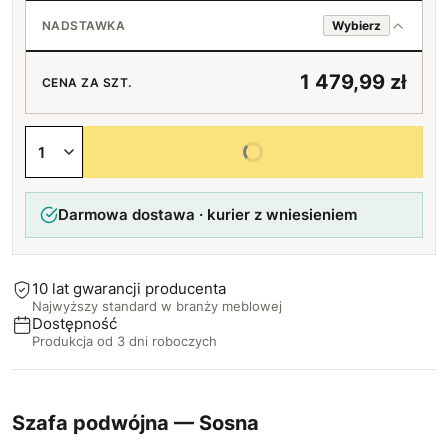
Drążek + siedem półek
Loft (czarny)
+100 zł
Standard (srebrny)
NADSTAWKA
Wybierz
Dwa drążki + dwie półki
Bez uchwytów
Czarne
Bez nadstawki
1 479,99 zł
CENA ZA SZT.
Dwa drążki + trzy półki
+30 zł
Bukowe
Z nadstawką (599 zł)
+20 zł
+599 zł
Wybierz wszystkie opcje
Dwa drążki + cztery półki
+50 zł
Darmowa dostawa · kurier z wniesieniem
10 lat gwarancji producenta
Najwyższy standard w branży meblowej
Dostępność
Produkcja od 3 dni roboczych
Szafa podwójna — Sosna