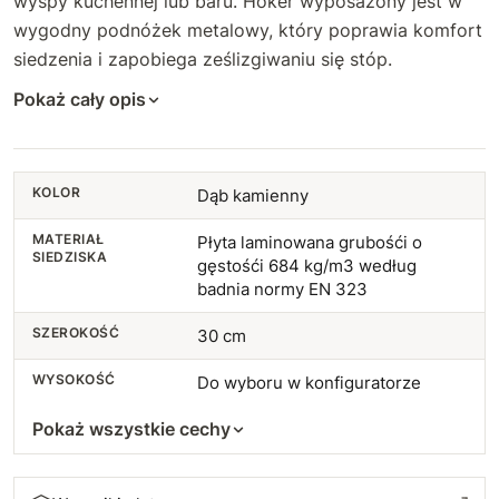
wyspy kuchennej lub baru. Hoker wyposażony jest w
wygodny podnóżek metalowy, który poprawia komfort
siedzenia i zapobiega ześlizgiwaniu się stóp.
Pokaż cały opis
KOLOR
Dąb kamienny
MATERIAŁ
Płyta laminowana grubośći o
SIEDZISKA
gęstośći 684 kg/m3 według
badnia normy EN 323
SZEROKOŚĆ
30 cm
WYSOKOŚĆ
Do wyboru w konfiguratorze
Pokaż wszystkie cechy