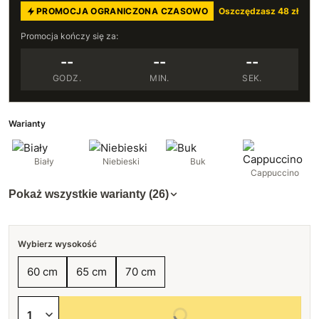
PROMOCJA OGRANICZONA CZASOWO
Oszczędzasz 48 zł
Promocja kończy się za:
--
--
--
GODZ.
MIN.
SEK.
Warianty
Biały
Niebieski
Buk
Cappuccino
Pokaż wszystkie warianty (26)
Wybierz wysokość
60 cm
65 cm
70 cm
Wybierz wszystkie opcje