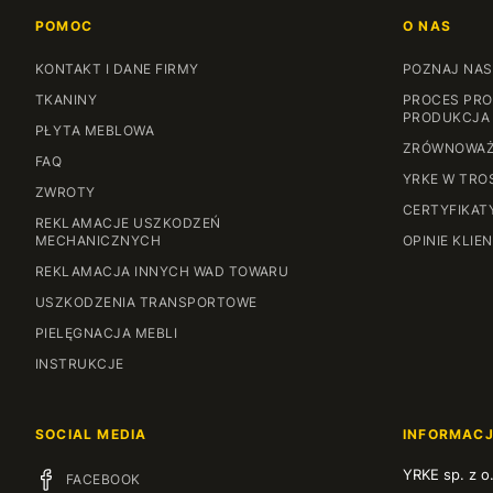
POMOC
O NAS
KONTAKT I DANE FIRMY
POZNAJ NAS
TKANINY
PROCES PRO
PRODUKCJA
PŁYTA MEBLOWA
ZRÓWNOWAŻ
FAQ
YRKE W TRO
ZWROTY
CERTYFIKAT
REKLAMACJE USZKODZEŃ
MECHANICZNYCH
OPINIE KLIE
REKLAMACJA INNYCH WAD TOWARU
USZKODZENIA TRANSPORTOWE
PIELĘGNACJA MEBLI
INSTRUKCJE
SOCIAL MEDIA
INFORMAC
YRKE sp. z o
FACEBOOK