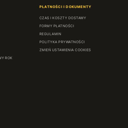
122 cm
+84 zł
PŁATNOŚCI I DOKUMENTY
123 cm
+86 zł
CZAS I KOSZTY DOSTAWY
FORMY PŁATNOŚCI
124 cm
+88 zł
REGULAMIN
125 cm
+90 zł
POLITYKA PRYWATNOŚCI
ZMIEŃ USTAWIENIA COOKIES
126 cm
+92 zł
WY ROK
127 cm
+94 zł
128 cm
+96 zł
129 cm
+98 zł
130 cm
+100 zł
131 cm
+102 zł