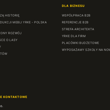
DLA BIZNESU
ZĄ HISTORIĘ
WSPÓŁPRACA B2B
DUKCJI MEBLI YRKE - POLSKA
REFERENCJE B2B
STREFA ARCHITEKTA
ONY ROZWÓJ
YRKE DLA FIRM
SCE O LASY
PLACÓWKI BUDŻETOWE
Y
WYPOSAŻAMY SZKOŁY NA NO
NTÓW
JE KONTAKTOWE
.o.