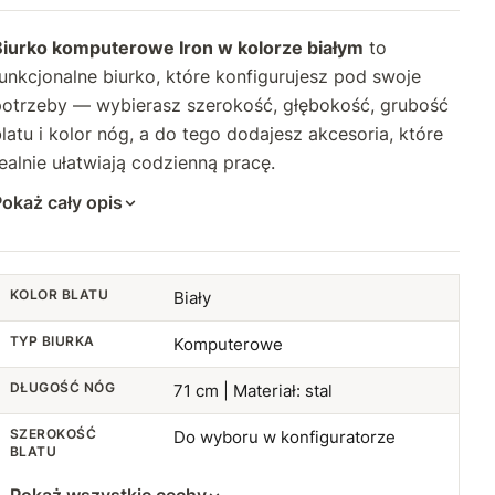
94 cm
58 cm
+28 zł
+39 zł
Biurko komputerowe Iron w kolorze białym
to
95 cm
59 cm
+30 zł
+42 zł
unkcjonalne biurko, które konfigurujesz pod swoje
potrzeby — wybierasz szerokość, głębokość, grubość
96 cm
60 cm
+32 zł
+45 zł
latu i kolor nóg, a do tego dodajesz akcesoria, które
97 cm
ealnie ułatwiają codzienną pracę.
61 cm
+34 zł
+75 zł
okaż cały opis
98 cm
62 cm
+36 zł
+80 zł
99 cm
63 cm
+38 zł
+85 zł
KOLOR BLATU
Biały
100 cm
64 cm
+40 zł
+90 zł
TYP BIURKA
Komputerowe
101 cm
65 cm
+42 zł
+95 zł
DŁUGOŚĆ NÓG
71 cm | Materiał: stal
102 cm
66 cm
+44 zł
+100 zł
SZEROKOŚĆ
Do wyboru w konfiguratorze
BLATU
103 cm
67 cm
+46 zł
+105 zł