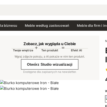
la biznesu
Meble według zastosowań
Meble dla firm i in
N
Zobacz, jak wygląda u Ciebie
Twoje wnętrze
Ten produkt
Efekt AI
AI
Wgraj zdjęcie pokoju, a AI pokaże w nim ten produkt
.
Otwórz Studio wizualizacji
Dostępne dla zapisanych na newsletter.
W
P