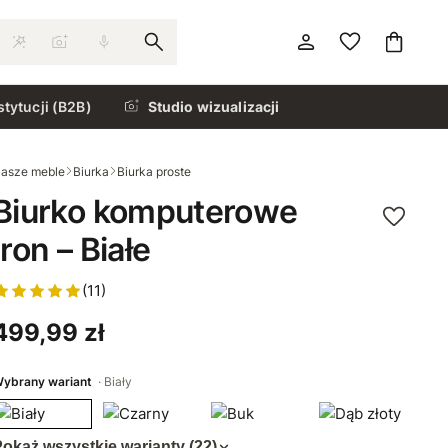
stytucji (B2B)
Studio wizualizacji
asze meble
Biurka
Biurka proste
Biurko komputerowe
Iron – Białe
(11)
499,99 zł
ybrany wariant
Biały
okaż wszystkie warianty (22)