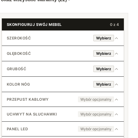
SKONFIGURUJ SWÓJ MEBEL
0 z 4
SZEROKOŚĆ
Wybierz
GŁĘBOKOŚĆ
Wybierz
80 cm
GRUBOŚĆ
Wybierz
18 mm
81 cm
45 cm
KOLOR NÓG
Wybierz
+2 zł
36 mm
82 cm
Czarne 71 cm
+150 zł
46 cm
+4 zł
PRZEPUST KABLOWY
Wybór opcjonalny
+3 zł
83 cm
Białe 71 cm
Nie
47 cm
+6 zł
UCHWYT NA SŁUCHAWKI
Wybór opcjonalny
+6 zł
84 cm
Okrągły na środku
Nie
Chromowane 71 cm
48 cm
+8 zł
PANEL LED
Wybór opcjonalny
+9 zł