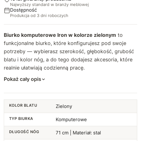
Najwyższy standard w branży meblowej
93 cm
57 cm
+26 zł
+36 zł
Dostępność
Produkcja od 3 dni roboczych
94 cm
58 cm
+28 zł
+39 zł
Biurko komputerowe Iron w kolorze zielonym
to
95 cm
59 cm
+30 zł
+42 zł
funkcjonalne biurko, które konfigurujesz pod swoje
potrzeby — wybierasz szerokość, głębokość, grubość
96 cm
60 cm
+32 zł
+45 zł
blatu i kolor nóg, a do tego dodajesz akcesoria, które
97 cm
realnie ułatwiają codzienną pracę.
61 cm
+34 zł
+75 zł
Pokaż cały opis
98 cm
62 cm
+36 zł
+80 zł
99 cm
63 cm
+38 zł
+85 zł
KOLOR BLATU
Zielony
100 cm
64 cm
+40 zł
+90 zł
TYP BIURKA
Komputerowe
101 cm
65 cm
+42 zł
+95 zł
DŁUGOŚĆ NÓG
71 cm | Materiał: stal