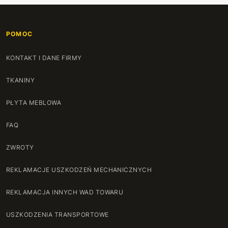
121 cm
+82 zł
POMOC
122 cm
+84 zł
KONTAKT I DANE FIRMY
123 cm
+86 zł
TKANINY
124 cm
+88 zł
PŁYTA MEBLOWA
125 cm
+90 zł
FAQ
126 cm
+92 zł
ZWROTY
127 cm
+94 zł
REKLAMACJE USZKODZEŃ MECHANICZNYCH
128 cm
+96 zł
REKLAMACJA INNYCH WAD TOWARU
129 cm
+98 zł
USZKODZENIA TRANSPORTOWE