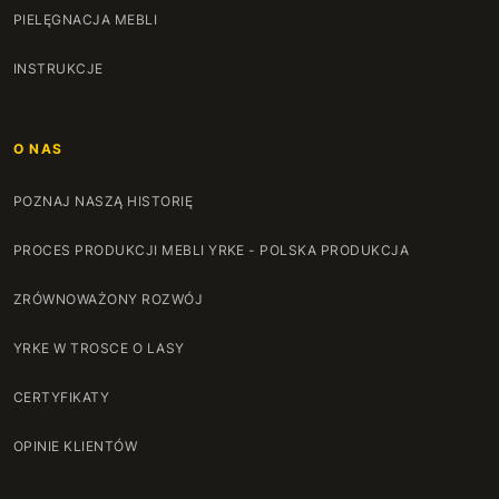
130 cm
+100 zł
PIELĘGNACJA MEBLI
131 cm
+102 zł
INSTRUKCJE
132 cm
+104 zł
O NAS
133 cm
+106 zł
POZNAJ NASZĄ HISTORIĘ
134 cm
+108 zł
PROCES PRODUKCJI MEBLI YRKE - POLSKA PRODUKCJA
135 cm
+110 zł
ZRÓWNOWAŻONY ROZWÓJ
136 cm
+112 zł
YRKE W TROSCE O LASY
137 cm
+114 zł
CERTYFIKATY
138 cm
+116 zł
OPINIE KLIENTÓW
139 cm
+118 zł