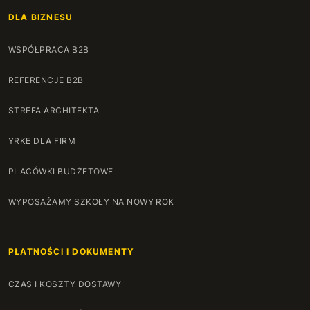
DLA BIZNESU
140 cm
+120 zł
WSPÓŁPRACA B2B
141 cm
+122 zł
REFERENCJE B2B
142 cm
+124 zł
STREFA ARCHITEKTA
143 cm
+126 zł
YRKE DLA FIRM
144 cm
+128 zł
PLACÓWKI BUDŻETOWE
145 cm
+130 zł
WYPOSAŻAMY SZKOŁY NA NOWY ROK
146 cm
+132 zł
PŁATNOŚCI I DOKUMENTY
147 cm
+134 zł
CZAS I KOSZTY DOSTAWY
148 cm
+136 zł