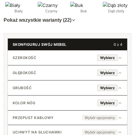
Biały
Czarny
Buk
Dąb złoty
Pokaż wszystkie warianty (22)
SKONFIGURUJ SWÓJ MEBEL
0 z 4
SZEROKOŚĆ
Wybierz
GŁĘBOKOŚĆ
Wybierz
80 cm
GRUBOŚĆ
Wybierz
18 mm
81 cm
45 cm
KOLOR NÓG
Wybierz
+2 zł
36 mm
82 cm
Czarne 71 cm
+150 zł
46 cm
+4 zł
PRZEPUST KABLOWY
Wybór opcjonalny
+3 zł
83 cm
Białe 71 cm
Nie
47 cm
+6 zł
UCHWYT NA SŁUCHAWKI
Wybór opcjonalny
+6 zł