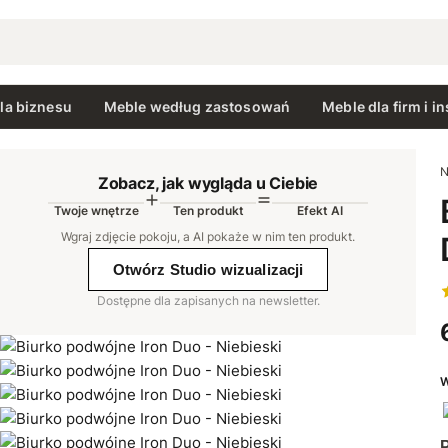
la biznesu
Meble według zastosowań
Meble dla firm i in
N
Zobacz, jak wygląda u Ciebie
Twoje wnętrze
Ten produkt
Efekt AI
AI
Wgraj zdjęcie pokoju, a AI pokaże w nim ten produkt
.
Otwórz Studio wizualizacji
Dostępne dla zapisanych na newsletter.
W
P