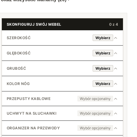
SKONFIGURUJ SWÓJ MEBEL
0 z 4
SZEROKOŚĆ
Wybierz
GŁĘBOKOŚĆ
Wybierz
160 cm
GRUBOŚĆ
Wybierz
18 mm
161 cm
60 cm
KOLOR NÓG
Wybierz
+2 zł
36 mm
162 cm
Czarne 71 cm
+150 zł
61 cm
+4 zł
PRZEPUSTY KABLOWE
Wybór opcjonalny
+21 zł
163 cm
Białe 71 cm
Nie
62 cm
+6 zł
UCHWYT NA SŁUCHAWKI
Wybór opcjonalny
+41 zł
164 cm
Okrągłe
Nie
Chromowane 71 cm
63 cm
+8 zł
ORGANIZER NA PRZEWODY
Wybór opcjonalny
+62 zł