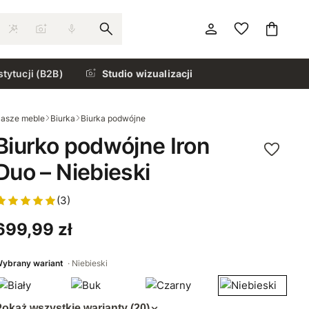
stytucji (B2B)
Studio wizualizacji
asze meble
Biurka
Biurka podwójne
Biurko podwójne Iron
Duo – Niebieski
(3)
699,99 zł
ybrany wariant
Niebieski
okaż wszystkie warianty (20)