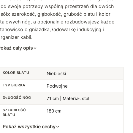
174 cm
73 cm
+28 zł
+269 zł
pod swoje potrzeby wspólną przestrzeń dla dwóch
sób: szerokość, głębokość, grubość blatu i kolor
175 cm
74 cm
+30 zł
+290 zł
stalowych nóg, a opcjonalnie rozbudowujesz każde
176 cm
tanowisko o gniazdka, ładowarkę indukcyjną i
75 cm
+32 zł
+310 zł
rganizer kabli.
177 cm
76 cm
+34 zł
+331 zł
okaż cały opis
178 cm
77 cm
+36 zł
+352 zł
179 cm
78 cm
+38 zł
+372 zł
KOLOR BLATU
Niebieski
TYP BIURKA
180 cm
Podwójne
79 cm
+40 zł
+393 zł
DŁUGOŚĆ NÓG
71 cm | Materiał: stal
181 cm
+42 zł
80 cm
+414 zł
SZEROKOŚĆ
180 cm
182 cm
+44 zł
BLATU
Pokaż wszystkie cechy
183 cm
+46 zł