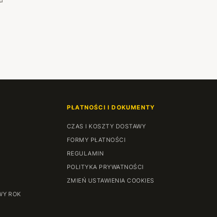
193 cm
+66 zł
194 cm
+68 zł
195 cm
+70 zł
196 cm
+72 zł
197 cm
+74 zł
PŁATNOŚCI I DOKUMENTY
198 cm
+76 zł
CZAS I KOSZTY DOSTAWY
FORMY PŁATNOŚCI
199 cm
+78 zł
REGULAMIN
POLITYKA PRYWATNOŚCI
200 cm
+80 zł
ZMIEŃ USTAWIENIA COOKIES
WY ROK