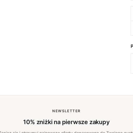
NEWSLETTER
10% zniżki na pierwsze zakupy
Zapisz się i otrzymuj najnowsze oferty dopasowane do Twojego gust