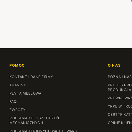
POMOC
O NAS
KONTAKT I DANE FIRMY
POZNAJ NAS
TKANINY
PROCES PRO
PRODUKCJA
PŁYTA MEBLOWA
ZRÓWNOWAŻ
FAQ
YRKE W TRO
ZWROTY
CERTYFIKAT
REKLAMACJE USZKODZEŃ
MECHANICZNYCH
OPINIE KLIE
REKLAMACJA INNYCH WAD TOWARU