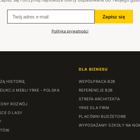
Zapisz się
Polityka prywatności
DLA BIZNESU
ZĄ HISTORIĘ
WSPÓŁPRACA B2B
DUKCJI MEBLI YRKE - POLSKA
REFERENCJE B2B
STREFA ARCHITEKTA
ONY ROZWÓJ
YRKE DLA FIRM
SCE O LASY
PLACÓWKI BUDŻETOWE
Y
WYPOSAŻAMY SZKOŁY NA NO
NTÓW