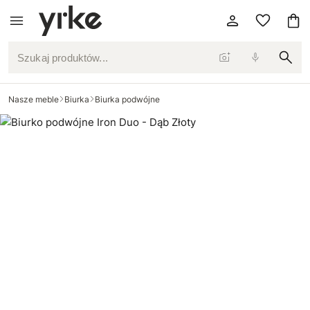
Szukaj produktów...
Nasze meble
Biurka
Biurka podwójne