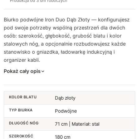
Produkcja od 3 dni roboczych
173 cm
72 cm
+26 zł
+248 zł
Biurko podwójne Iron Duo Dąb Złoty — konfigurujesz
174 cm
73 cm
+28 zł
+269 zł
pod swoje potrzeby wspólną przestrzeń dla dwóch
osób: szerokość, głębokość, grubość blatu i kolor
175 cm
74 cm
+30 zł
+290 zł
stalowych nóg, a opcjonalnie rozbudowujesz każde
176 cm
stanowisko o gniazdka, ładowarkę indukcyjną i
75 cm
+32 zł
+310 zł
organizer kabli.
177 cm
76 cm
+34 zł
+331 zł
Pokaż cały opis
178 cm
77 cm
+36 zł
+352 zł
179 cm
78 cm
+38 zł
+372 zł
KOLOR BLATU
Dąb złoty
TYP BIURKA
180 cm
Podwójne
79 cm
+40 zł
+393 zł
DŁUGOŚĆ NÓG
71 cm | Materiał: stal
181 cm
+42 zł
80 cm
+414 zł
SZEROKOŚĆ
180 cm