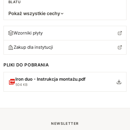
182 cm
+44 zł
BLATU
Pokaż wszystkie cechy
183 cm
+46 zł
184 cm
+48 zł
Wzorniki płyty
185 cm
+50 zł
Zakup dla instytucji
186 cm
+52 zł
PLIKI DO POBRANIA
187 cm
+54 zł
Iron duo - Instrukcja montażu.pdf
188 cm
504 KB
+56 zł
189 cm
+58 zł
190 cm
+60 zł
NEWSLETTER
191 cm
+62 zł