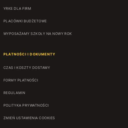
YRKE DLA FIRM
PLACÓWKI BUDŻETOWE
WYPOSAŻAMY SZKOŁY NA NOWY ROK
PŁATNOŚCI I DOKUMENTY
CZAS I KOSZTY DOSTAWY
FORMY PŁATNOŚCI
REGULAMIN
POLITYKA PRYWATNOŚCI
ZMIEŃ USTAWIENIA COOKIES