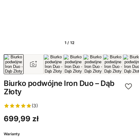
1 / 12
Biurko podwójne Iron Duo – Dąb
Złoty
(3)
699,99 zł
Warianty