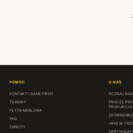
POMOC
O NAS
KONTAKT I DANE FIRMY
POZNAJ NAS
TKANINY
PROCES PRO
PRODUKCJA
PŁYTA MEBLOWA
ZRÓWNOWAŻ
FAQ
YRKE W TRO
ZWROTY
CERTYFIKAT