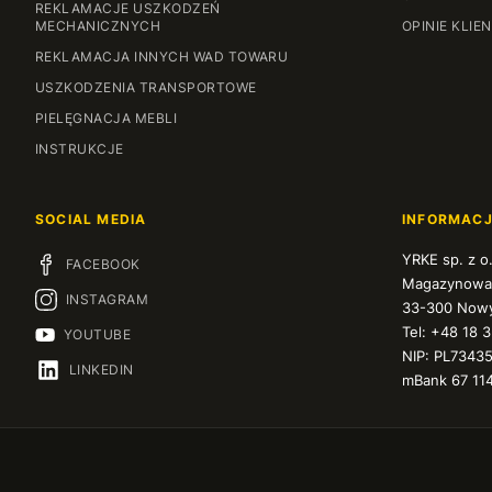
REKLAMACJE USZKODZEŃ
MECHANICZNYCH
OPINIE KLIE
REKLAMACJA INNYCH WAD TOWARU
USZKODZENIA TRANSPORTOWE
PIELĘGNACJA MEBLI
INSTRUKCJE
SOCIAL MEDIA
INFORMAC
YRKE sp. z o
FACEBOOK
Magazynowa
INSTAGRAM
33-300 Nowy
Tel: +48 18 
YOUTUBE
NIP: PL7343
LINKEDIN
mBank 67 11