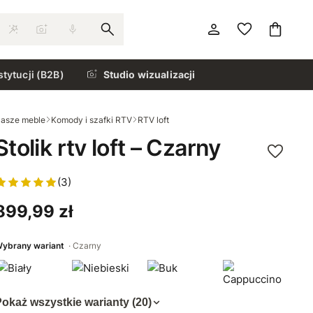
stytucji (B2B)
Studio wizualizacji
asze meble
Komody i szafki RTV
RTV loft
Stolik rtv loft – Czarny
(3)
899,99 zł
ybrany wariant
Czarny
okaż wszystkie warianty (20)