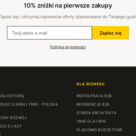
10% zniżki na pierwsze zakupy
Zapisz się i otrzymuj najnowsze oferty dopasowane do Twojego gust
Zapisz się
Polityka prywatności
DLA BIZNESU
ZĄ HISTORIĘ
WSPÓŁPRACA B2B
DUKCJI MEBLI YRKE - POLSKA
REFERENCJE B2B
STREFA ARCHITEKTA
ONY ROZWÓJ
YRKE DLA FIRM
SCE O LASY
PLACÓWKI BUDŻETOWE
Y