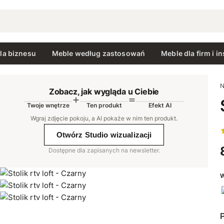
la biznesu
Meble według zastosowań
Meble dla firm i in
N
Zobacz, jak wygląda u Ciebie
Twoje wnętrze
Ten produkt
Efekt AI
AI
Wgraj zdjęcie pokoju, a AI pokaże w nim ten produkt
.
Otwórz Studio wizualizacji
Dostępne dla zapisanych na newsletter.
W
P