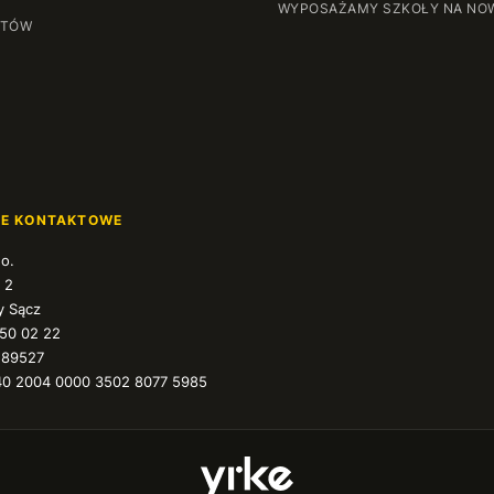
WYPOSAŻAMY SZKOŁY NA NO
NTÓW
JE KONTAKTOWE
.o.
 2
 Sącz
350 02 22
589527
40 2004 0000 3502 8077 5985