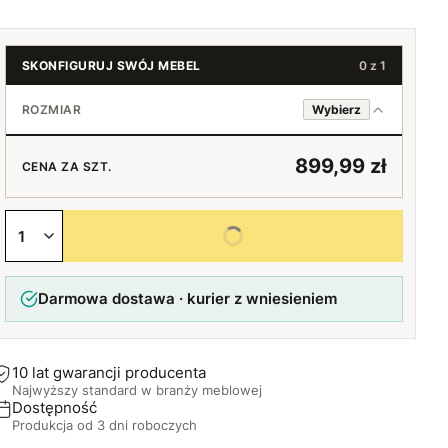
SKONFIGURUJ SWÓJ MEBEL
0 z 1
ROZMIAR
Wybierz
120 cm
899,99 zł
CENA ZA SZT.
140 cm
+100 zł
Wybierz wszystkie opcje
160 cm
+200 zł
Darmowa dostawa · kurier z wniesieniem
180 cm
+300 zł
10 lat gwarancji producenta
Najwyższy standard w branży meblowej
Dostępność
Produkcja od 3 dni roboczych